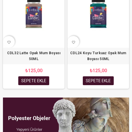
favorite_border
favorite_border
CDL32 Latte Opak Mum Boyası
CDL24 Koyu Turkuaz Opak Mum
50ML
Boyası 50ML
₺125,00
₺125,00
SEPETE EKLE
SEPETE EKLE