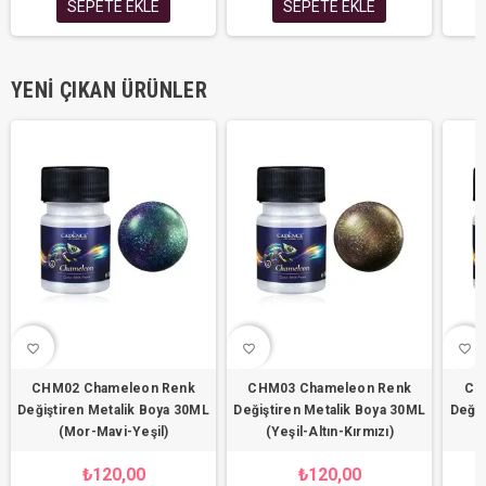
SEPETE EKLE
SEPETE EKLE
YENI ÇIKAN ÜRÜNLER
favorite_border
favorite_border
favorite_border
CHM02 Chameleon Renk
CHM03 Chameleon Renk
CH
Değiştiren Metalik Boya 30ML
Değiştiren Metalik Boya 30ML
Değiş
(Mor-Mavi-Yeşil)
(Yeşil-Altın-Kırmızı)
₺120,00
₺120,00