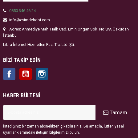
0850 346 46 24
info@evimdehobi.com
Adres: Ahmediye Mah. Halk Cad. Emin Ongan Sok. No:8/A Üsküdar/
İstanbul
Libra İnternet Hizmetleri Paz. Tic. Ltd. Şti.
BIZI TAKIP EDIN
Facebook
YouTube
Instagram
HABER BÜLTENI
Tamam
İstediğiniz bir zaman abonelikten çıkabilirsiniz. Bu amaçla, lütfen yasal
uyarılar kısmındaki iletişim bilgilerimizi bulun.