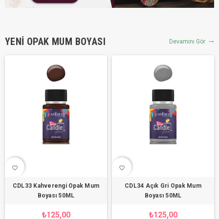
YENI OPAK MUM BOYASI
Devamını Gör
trending_flat
favorite_border
favorite_border
CDL33 Kahverengi Opak Mum
CDL34 Açık Gri Opak Mum
Boyası 50ML
Boyası 50ML
₺125,00
₺125,00