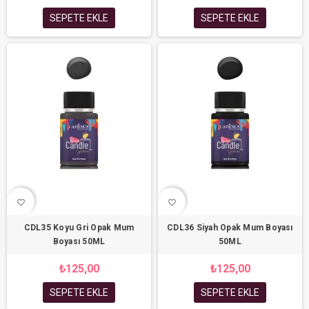
SEPETE EKLE
SEPETE EKLE
favorite_border
favorite_border
CDL35 Koyu Gri Opak Mum
CDL36 Siyah Opak Mum Boyası
Boyası 50ML
50ML
₺125,00
₺125,00
SEPETE EKLE
SEPETE EKLE