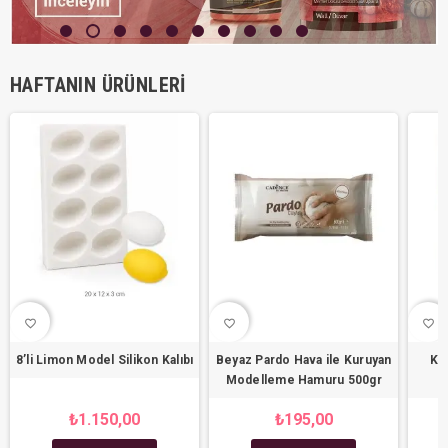
HAFTANIN ÜRÜNLERI
favorite_border
favorite_border
favorite_border
8’li Limon Model Silikon Kalıbı
Beyaz Pardo Hava ile Kuruyan
Ko
Modelleme Hamuru 500gr
C
₺1.150,00
₺195,00