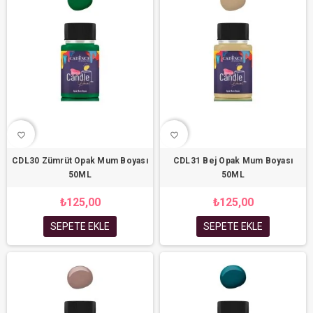
favorite_border
favorite_border
CDL30 Zümrüt Opak Mum Boyası
CDL31 Bej Opak Mum Boyası
50ML
50ML
₺125,00
₺125,00
SEPETE EKLE
SEPETE EKLE