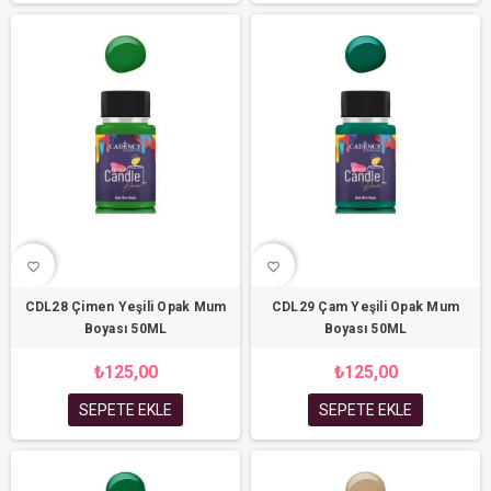
favorite_border
favorite_border
CDL28 Çimen Yeşili Opak Mum
CDL29 Çam Yeşili Opak Mum
Boyası 50ML
Boyası 50ML
₺125,00
₺125,00
SEPETE EKLE
SEPETE EKLE