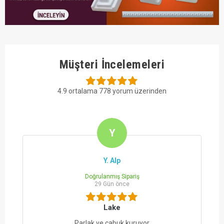
Müşteri İncelemeleri
4.9 ortalama 778 yorum üzerinden
Y
Y. Alp
Doğrulanmış Sipariş
29 Gün önce
Boya
Saticiya ilgisi ve hizi icin tesekkur ederim. Boyadan