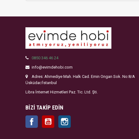
0850 346 46 24
info@evimdehobi.com
Adres: Ahmediye Mah. Halk Cad. Emin Ongan Sok. No:8/A
Üsküdar/İstanbul
Libra İnternet Hizmetleri Paz. Tic. Ltd. Şti.
BIZI TAKIP EDIN
Facebook
YouTube
Instagram