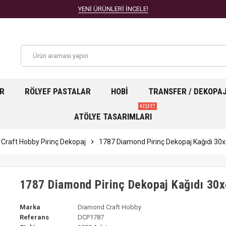
YENİ ÜRÜNLERİ İNCELE!
AR
RÖLYEF PASTALAR
HOBI
TRANSFER / DEKOPA
KEŞFET
ATÖLYE TASARIMLARI
Craft Hobby Pirinç Dekopaj
chevron_right
1787 Diamond Pirinç Dekopaj Kağıdı 3
1787 Diamond Pirinç Dekopaj Kağıdı 30
Marka
Diamond Craft Hobby
Referans
DCP1787