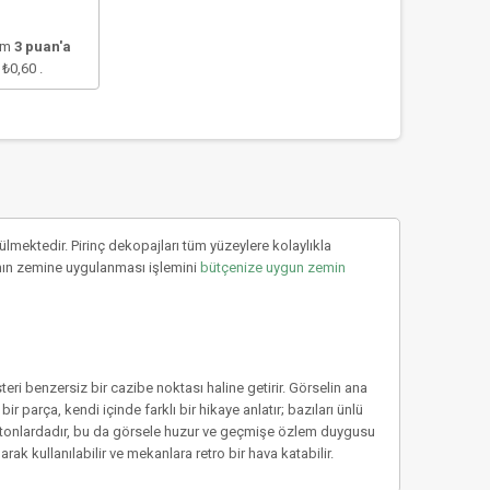
lam
3
puan'a
e
₺0,60
.
mektedir. Pirinç dekopajları tüm yüzeylere kolaylıkla
rıcının zemine uygulanması işlemini
bütçenize uygun zemin
osteri benzersiz bir cazibe noktası haline getirir. Görselin ana
parça, kendi içinde farklı bir hikaye anlatır; bazıları ünlü
stel tonlardadır, bu da görsele huzur ve geçmişe özlem duygusu
rak kullanılabilir ve mekanlara retro bir hava katabilir.