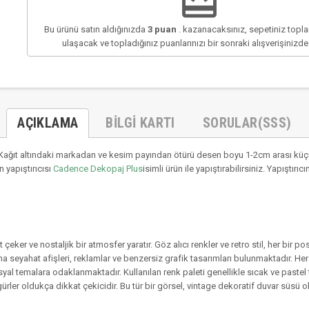
redeem
Bu ürünü satın aldığınızda
3
puan
. kazanacaksınız, sepetiniz top
ulaşacak ve topladığınız puanlarınızı bir sonraki alışverişinizd
AÇIKLAMA
BILGI KARTI
SORULAR(SSS)
ağıt altındaki markadan ve kesim payından ötürü desen boyu 1-2cm arası küçül
 yapıştırıcısı
Cadence Dekopaj Plus
isimli ürün ile yapıştırabilirsiniz. Yapıştı
 çeker ve nostaljik bir atmosfer yaratır. Göz alıcı renkler ve retro stil, her bir p
yahat afişleri, reklamlar ve benzersiz grafik tasarımları bulunmaktadır. Her bir 
ya sosyal temalara odaklanmaktadır. Kullanılan renk paleti genellikle sıcak ve pa
ürler oldukça dikkat çekicidir. Bu tür bir görsel, vintage dekoratif duvar süsü ola