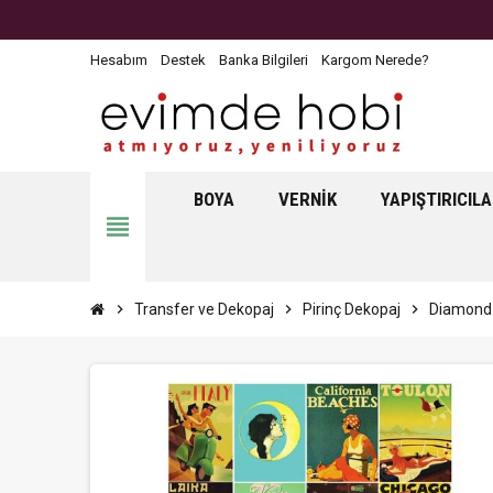
Hesabım
Destek
Banka Bilgileri
Kargom Nerede?
BOYA
VERNIK
YAPIŞTIRICIL
view_headline
chevron_right
Transfer ve Dekopaj
chevron_right
Pirinç Dekopaj
chevron_right
Diamond 