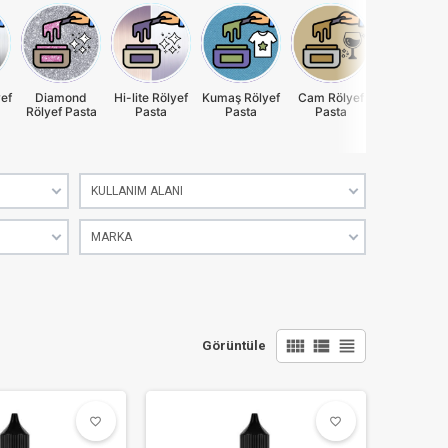
ef
Diamond
Hi-lite Rölyef
Kumaş Rölyef
Cam Rölyef
Simli Röly
Rölyef Pasta
Pasta
Pasta
Pasta
Pasta
KULLANIM ALANI
MARKA
view_comfy
view_list
view_headline
Görüntüle
favorite_border
favorite_border
favorite_border
favorite_border