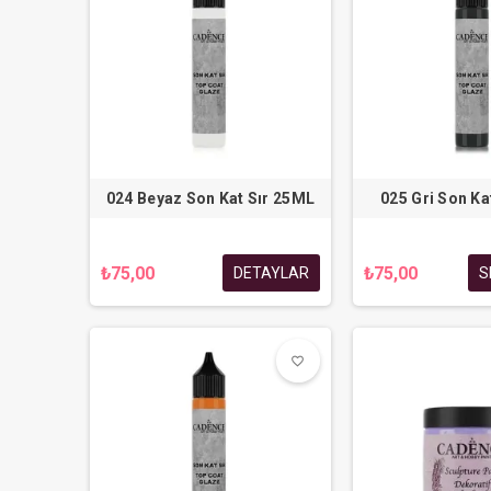
024 Beyaz Son Kat Sır 25ML
025 Gri Son Ka
₺75,00
₺75,00
DETAYLAR
S
favorite_border
favorite_border