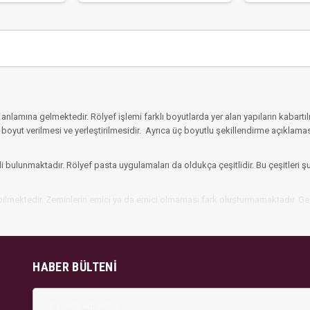
amına gelmektedir. Rölyef işlemi farklı boyutlarda yer alan yapıların kabartılmas
yut verilmesi ve yerleştirilmesidir. Ayrıca üç boyutlu şekillendirme açıklaması d
bulunmaktadır. Rölyef pasta uygulamaları da oldukça çeşitlidir. Bu çeşitleri şu ş
lmektedir. Zeminlerin emici ya da emici olmaması fark oluşturmamaktadır. Genel
 zaman buzlu bir görünüm elde edilir. Kar efekti gibi görünür. Dekoratif alanda k
için kullanılır.
rakteristik bir taş efekti oluşturmaya yardımcı olur. Birbirinden farklı renk se
HABER BÜLTENI
çok metalik ya da kum dokulu bir görüntü elde etmek için kullanılır. Metalik ren