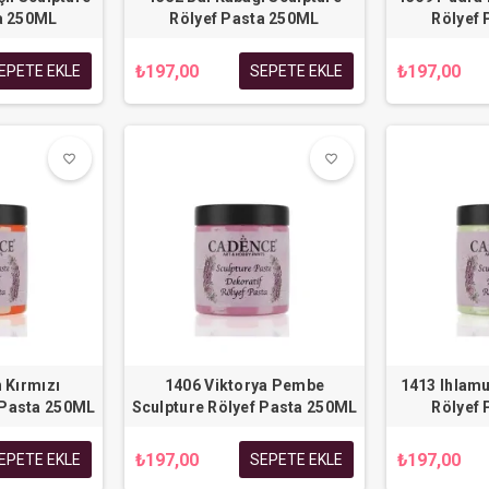
a 250ML
Rölyef Pasta 250ML
Rölyef
₺197,00
₺197,00
EPETE EKLE
SEPETE EKLE
favorite_border
favorite_border
favorite_border
favorite_border
 Kırmızı
1406 Viktorya Pembe
1413 Ihlamu
 Pasta 250ML
Sculpture Rölyef Pasta 250ML
Rölyef
₺197,00
₺197,00
EPETE EKLE
SEPETE EKLE