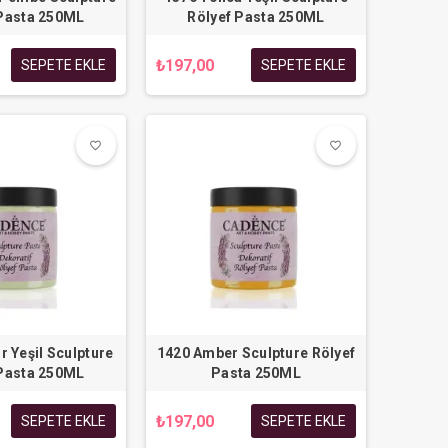
 Pasta 250ML
Rölyef Pasta 250ML
₺197,00
SEPETE EKLE
SEPETE EKLE
favorite_border
favorite_border
favorite_border
favorite_border
r Yeşil Sculpture
1420 Amber Sculpture Rölyef
 Pasta 250ML
Pasta 250ML
₺197,00
SEPETE EKLE
SEPETE EKLE