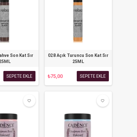
ahve Son Kat Sır
028 Açık Turuncu Son Kat Sır
25ML
25ML
₺75,00
SEPETE EKLE
SEPETE EKLE
favorite_border
favorite_border
favorite_border
favorite_border