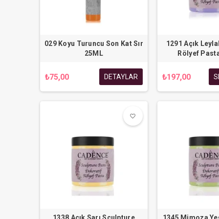
029 Koyu Turuncu Son Kat Sır
1291 Açık Leyla
25ML
Rölyef Past
₺75,00
₺197,00
DETAYLAR
S
favorite_border
favorite_border
1338 Açık Sarı Sculpture
1345 Mimoza Yeş