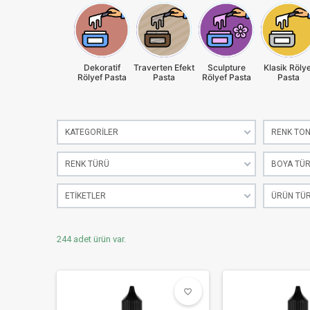
Dekoratif
Traverten Efekt
Sculpture
Klasik Rölye
Rölyef Pasta
Pasta
Rölyef Pasta
Pasta
KATEGORILER
RENK TO
RENK TÜRÜ
BOYA TÜ
ETIKETLER
ÜRÜN TÜ
244 adet ürün var.
favorite_border
favorite_border