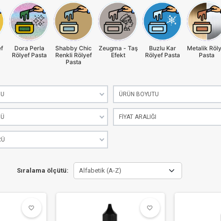
f
Dora Perla
Shabby Chic
Zeugma - Taş
Buzlu Kar
Metalik Röly
Rölyef Pasta
Renkli Rölyef
Efekt
Rölyef Pasta
Pasta
Pasta
NU
ÜRÜN BOYUTU
RÜ
FIYAT ARALIĞI
RÜ
Sıralama ölçütü:
Alfabetik (A-Z)
favorite_border
favorite_border
favorite_border
favorite_border