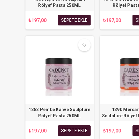
Rölyef Pasta 250ML
Rölyef Past
₺197,00
₺197,00
SEPETE EKLE
S
favorite_border
favorite_border
1383 Pembe Kahve Sculpture
1390 Mercan
Rölyef Pasta 250ML
Sculpture Rölyef
₺197,00
₺197,00
SEPETE EKLE
S