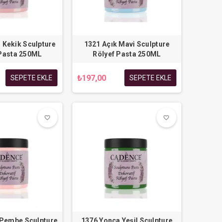
 Kekik Sculpture
1321 Açık Mavi Sculpture
 Pasta 250ML
Rölyef Pasta 250ML
₺197,00
SEPETE EKLE
SEPETE EKLE
favorite_border
favorite_border
favorite_border
favorite_border
 Pembe Sculpture
1376 Yonca Yeşil Sculpture