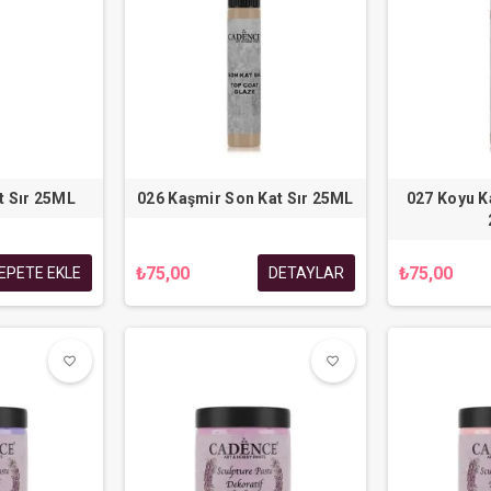
t Sır 25ML
026 Kaşmir Son Kat Sır 25ML
027 Koyu K
₺75,00
₺75,00
EPETE EKLE
DETAYLAR
favorite_border
favorite_border
favorite_border
favorite_border