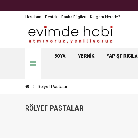
Hesabım
Destek
Banka Bilgileri
Kargom Nerede?
BOYA
VERNIK
YAPIŞTIRICIL
view_headline
chevron_right
Rölyef Pastalar
RÖLYEF PASTALAR