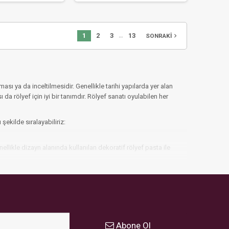
…
1
2
3
13
navigate_next
SONRAKI
ı ya da inceltilmesidir. Genellikle tarihi yapılarda yer alan
a rölyef için iyi bir tanımdır. Rölyef sanatı oyulabilen her
ekilde sıralayabiliriz:
likle dizayn alanında kullanılan dekoratif rölyef pasta ile
ullanılan bu rölyef pastanın granüllü bir yapısı bulunmaktadır.
çenekleri bulundurur ve bu renkler arası kombinasyon yapılabilir.
k seçenekleri genellikle dekoratif alanda tercih edilmektedir ve
Abone Ol