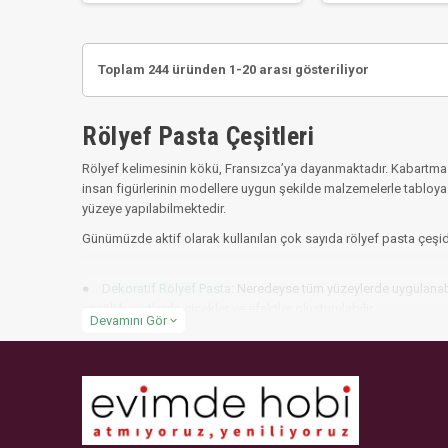
Toplam 244 üründen 1-20 arası gösteriliyor
Rölyef Pasta Çeşitleri
Rölyef kelimesinin kökü, Fransızca’ya dayanmaktadır. Kabartma anl
insan figürlerinin modellere uygun şekilde malzemelerle tabloya bo
yüzeye yapılabilmektedir.
Günümüzde aktif olarak kullanılan çok sayıda rölyef pasta çeşidi 
●
Dekoratif Rölyef Pasta
: Neredeyse tüm yüzeylerde uygulanabi
çeşitli boyutlarda çiçekler ve efektler oluşturulabilir.
Devamını Gör
expand_more
●
Buzlu Kar Rölyef Pasta
: Kullanımı su bazlıdır. Fakat kuruduğu
● Beton Efekti Rölyef Pasta: Su bazlıdır. Beton efekti oluşturmak 
● Zeugma Taş Efekt Rölyef Pasta: Dizayn için kullanılmaktadır. Ka
Tamponlama, spatula ve stencil gibi tekniklerle kullanılabilir.
●
Metalik Rölyef Pasta
: Bu rölyef pastası da su bazlıdır. Daha 
göz kamaştırıcı bir boyut kazandırır.