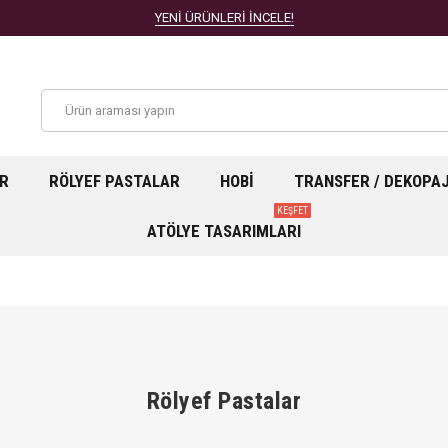
YENİ ÜRÜNLERİ İNCELE!
AR
RÖLYEF PASTALAR
HOBI
TRANSFER / DEKOPA
KEŞFET
ATÖLYE TASARIMLARI
Rölyef Pastalar