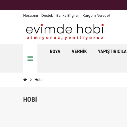
Hesabım
Destek
Banka Bilgileri
Kargom Nerede?
BOYA
VERNIK
YAPIŞTIRICIL
view_headline
chevron_right
Hobi
HOBI