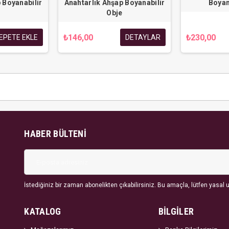
 Boyanabilir
Anahtarlık Ahşap Boyanabilir
Boyan
Obje
₺146,00
₺230,00
EPETE EKLE
DETAYLAR
HABER BÜLTENI
İstediğiniz bir zaman abonelikten çıkabilirsiniz. Bu amaçla, lütfen yasal uy
KATALOG
BİLGİLER