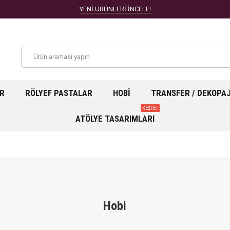
YENİ ÜRÜNLERİ İNCELE!
AR
RÖLYEF PASTALAR
HOBI
TRANSFER / DEKOPA
KEŞFET
ATÖLYE TASARIMLARI
Hobi