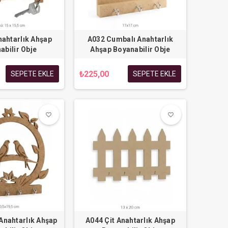
nahtarlık Ahşap
A032 Cumbalı Anahtarlık
abilir Obje
Ahşap Boyanabilir Obje
₺225,00
SEPETE EKLE
SEPETE EKLE
favorite_border
favorite_border
favorite_border
favorite_border
Anahtarlık Ahşap
A044 Çit Anahtarlık Ahşap