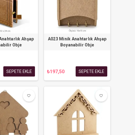
 Anahtarlık Ahşap
A023 Minik Anahtarlık Ahşap
abilir Obje
Boyanabilir Obje
₺197,50
SEPETE EKLE
SEPETE EKLE
favorite_border
favorite_border
favorite_border
favorite_border