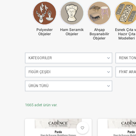
Polyester
Ham Seramik
Ahşap
Esnek Çıta 
Objeler
Objeler
Boyanabilir
Hazır Çıta
Objeler
Modelleri
KATEGORILER
RENK TO
FIGÜR ÇEŞIDI
FIYAT ARA
ÜRÜN TÜRÜ
1665 adet ürün var.
favorite_border
favorite_border