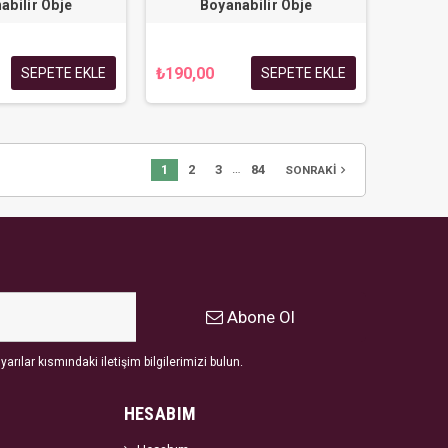
abilir Obje
Boyanabilir Obje
₺190,00
SEPETE EKLE
SEPETE EKLE
…
1
2
3
84
navigate_next
SONRAKI
Abone Ol
arılar kısmındaki iletişim bilgilerimizi bulun.
HESABIM