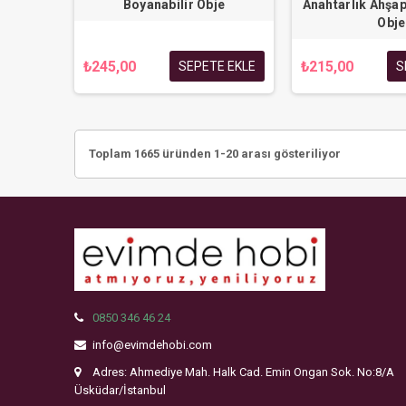
Boyanabilir Obje
Anahtarlık Ahşap
Obje
₺245,00
₺215,00
SEPETE EKLE
S
Toplam 1665 üründen 1-20 arası gösteriliyor
0850 346 46 24
info@evimdehobi.com
Adres: Ahmediye Mah. Halk Cad. Emin Ongan Sok. No:8/A
Üsküdar/İstanbul