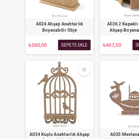
A024 Ahşap Anahtarlık
A026 2 Kapaklı
Boyanabilir Obje
Ahşap Boyanab
₺260,00
₺467,50
SEPETE EKLE
S
favorite_border
favorite_border
A034 Kuşlu Anahtarlık Ahşap
A035 Mevlana