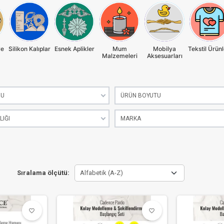
ve
Silikon Kalıplar
Esnek Aplikler
Mum
Mobilya
Tekstil Ürünl
Malzemeleri
Aksesuarları
NU
ÜRÜN BOYUTU
LIĞI
MARKA
Sıralama ölçütü:
Alfabetik (A-Z)
favorite_border
favorite_border
favorite_border
favorite_border