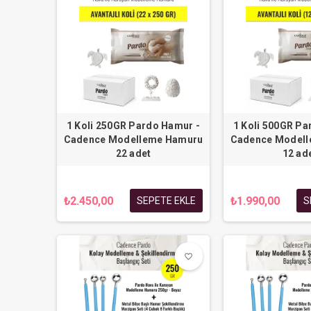
1 Koli 250GR Pardo Hamur -
1 Koli 500GR Pa
Cadence Modelleme Hamuru
Cadence Model
22 adet
12 ad
₺2.450,00
₺1.990,00
SEPETE EKLE
S
favorite_border
favorite_border