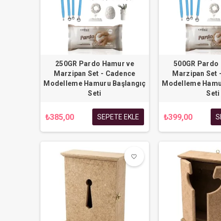
250GR Pardo Hamur ve
500GR Pardo 
Marzipan Set - Cadence
Marzipan Set 
Modelleme Hamuru Başlangıç
Modelleme Hamur
Seti
Seti
₺385,00
₺399,00
SEPETE EKLE
S
favorite_border
favorite_border