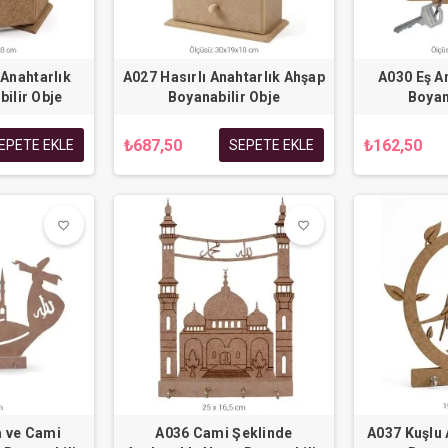
 Anahtarlık
A027 Hasırlı Anahtarlık Ahşap
A030 Eş A
ilir Obje
Boyanabilir Obje
Boyan
₺687,50
₺162,50
EPETE EKLE
SEPETE EKLE
favorite_border
favorite_border
favorite_border
favorite_border
 ve Cami
A036 Cami Şeklinde
A037 Kuşlu 