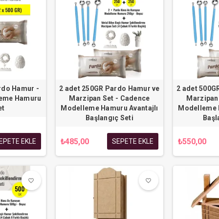
rdo Hamur -
2 adet 250GR Pardo Hamur ve
2 adet 500G
leme Hamuru
Marzipan Set - Cadence
Marzipan
et
Modelleme Hamuru Avantajlı
Modelleme 
Başlangıç Seti
Başl
₺485,00
₺550,00
EPETE EKLE
SEPETE EKLE
favorite_border
favorite_border
favorite_border
favorite_border