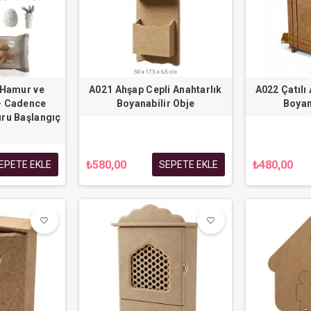
Hamur ve
A021 Ahşap Cepli Anahtarlık
A022 Çatılı
- Cadence
Boyanabilir Obje
Boyan
u Başlangıç
₺580,00
₺480,00
EPETE EKLE
SEPETE EKLE
favorite_border
favorite_border
favorite_border
favorite_border