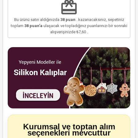
redeem
Bu ürünü satın aldığınızda
38
puan
. kazanacaksınız, sepetiniz
toplam
38
puan'a
ulaşacak ve topladığınız puanlarınızı bir sonraki
alışverişinizde
₺7,60
.
Kurumsal ve toptan alım
seçenekleri mevcuttur