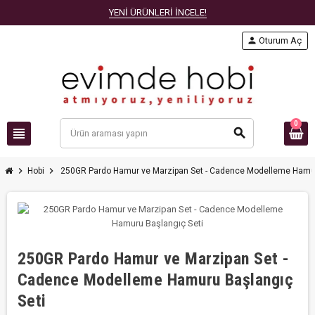
YENİ ÜRÜNLERİ İNCELE!
person
Oturum Aç
0
view_headline
search
chevron_right
chevron_right
Hobi
250GR Pardo Hamur ve Marzipan Set - Cadence Modelleme Hamur
250GR Pardo Hamur ve Marzipan Set -
Cadence Modelleme Hamuru Başlangıç
Seti