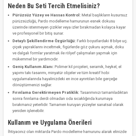
Neden Bu Seti Tercih Etmelisiniz?
Pürüzsüz Yüzey ve Hassas Kontrol:
Metal başlıkların kusursuz
pürüzsüzlüğü, Pardo modelleme hamurunun esnek dokusu
üzerinde istenmeyen çizikler veya izler bırakmadan kolayca kayar
ve profesyonel bir bitiş sunar.
Detaylı Şekillendirme Özgürlüğü:
Farklı boyutlardaki 8 bilye uç;
çiçek yapraklarını inceltmek, figürlerde göz çukuru açmak, doku
ve dalgalı formlar yaratmak ile rölyef çalışmaları yapmak için
mükemmel bir yardımcıdır.
Geniş Kullanım Alanı:
Polimer kil projeleri, seramik, heykel, el
yapımı takı tasarımı, minyatür objeler ve tüm kreatif hobi
uygulamalarında hayalinizdeki en ince ayrıntıları bile gerçeğe
dönüştürmenizi sağlar.
Fırınlama Gerektirmeyen Pratiklik:
Tasarımınızı tamamladıktan
sonra fırınlama derdi olmadan oda sıcaklığında kurumaya
bırakmanız yeterlidir. Tamamen kuruyan yüzeyler sanatsal olarak
yeniden işlenebilir.
Kullanım ve Uygulama Önerileri
İhtiyacınız olan miktarda Pardo modelleme hamurunu alarak elinizde