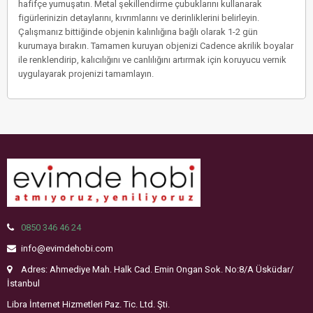
hafifçe yumuşatın. Metal şekillendirme çubuklarını kullanarak
figürlerinizin detaylarını, kıvrımlarını ve derinliklerini belirleyin.
Çalışmanız bittiğinde objenin kalınlığına bağlı olarak 1-2 gün
kurumaya bırakın. Tamamen kuruyan objenizi Cadence akrilik boyalar
ile renklendirip, kalıcılığını ve canlılığını artırmak için koruyucu vernik
uygulayarak projenizi tamamlayın.
0850 346 46 24
info@evimdehobi.com
Adres: Ahmediye Mah. Halk Cad. Emin Ongan Sok. No:8/A Üsküdar/
İstanbul
Libra İnternet Hizmetleri Paz. Tic. Ltd. Şti.