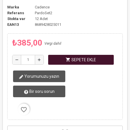
Marka
Cadence
Referans
PardoSet2
Stokta var
12 Adet
EAN13
8689428025011
₺385,00
Vergi dahil
shopping_cart
remove
add
SEPETE EKLE
Yorumunuzu yazın
Bir soru sorun
favorite_border