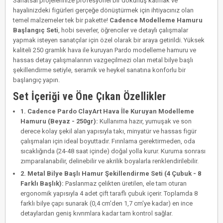
Sanatsal projelerinize profesyonel bir dokunuş katmak ve
hayalinizdeki figürleri gerçeğe dönüştürmek için ihtiyacınız olan
temel malzemeler tek bir pakette!
Cadence Modelleme Hamuru
Başlangıç Seti
, hobi severler, öğrenciler ve detaylı çalışmalar
yapmak isteyen sanatçılar için özel olarak bir araya getirildi. Yüksek
kaliteli 250 gramlık hava ile kuruyan Pardo modelleme hamuru ve
hassas detay çalışmalarının vazgeçilmezi olan metal bilye başlı
şekillendirme setiyle, seramik ve heykel sanatına konforlu bir
başlangıç yapın.
Set İçeriği ve Öne Çıkan Özellikler
1. Cadence Pardo ClayArt Hava İle Kuruyan Modelleme
Hamuru (Beyaz - 250gr):
Kullanıma hazır, yumuşak ve son
derece kolay şekil alan yapısıyla takı, minyatür ve hassas figür
çalışmaları için ideal boyuttadır. Fırınlama gerektirmeden, oda
sıcaklığında (24-48 saat içinde) doğal yolla kurur. Kuruma sonrası
zımparalanabilir, delinebilir ve akrilik boyalarla renklendirilebilir.
2. Metal Bilye Başlı Hamur Şekillendirme Seti (4 Çubuk - 8
Farklı Başlık):
Paslanmaz çelikten üretilen, ele tam oturan
ergonomik yapısıyla 4 adet çift taraflı çubuk içerir. Toplamda 8
farklı bilye çapı sunarak (0,4 cm'den 1,7 cm'ye kadar) en ince
detaylardan geniş kıvrımlara kadar tam kontrol sağlar.