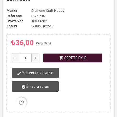
Marka
Diamond Craft Hobby
Referans
DCP2510
Stokta var
1000 Adet
EAN13
868868102510
₺36,00
Vergi dahil
shopping_cart
remove
add
SEPETE EKLE
Yorumunuzu yazın
Bir soru sorun
favorite_border