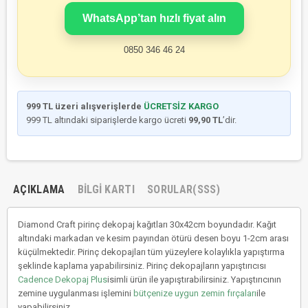
WhatsApp’tan hızlı fiyat alın
0850 346 46 24
999 TL üzeri alışverişlerde
ÜCRETSİZ KARGO
999 TL altındaki siparişlerde kargo ücreti
99,90 TL
’dir.
AÇIKLAMA
BILGI KARTI
SORULAR(SSS)
Diamond Craft pirinç dekopaj kağıtları 30x42cm boyundadır. Kağıt
altındaki markadan ve kesim payından ötürü desen boyu 1-2cm arası
küçülmektedir. Pirinç dekopajları tüm yüzeylere kolaylıkla yapıştırma
şeklinde kaplama yapabilirsiniz. Pirinç dekopajların yapıştırıcısı
Cadence Dekopaj Plus
isimli ürün ile yapıştırabilirsiniz. Yapıştırıcının
zemine uygulanması işlemini
bütçenize uygun zemin fırçaları
ile
yapabilirsiniz.