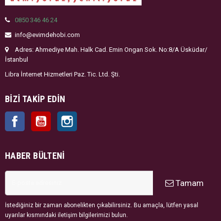
0850 346 46 24
info@evimdehobi.com
Adres: Ahmediye Mah. Halk Cad. Emin Ongan Sok. No:8/A Üsküdar/
İstanbul
Libra İnternet Hizmetleri Paz. Tic. Ltd. Şti.
BIZI TAKIP EDIN
Facebook
YouTube
Instagram
HABER BÜLTENI
Tamam
İstediğiniz bir zaman abonelikten çıkabilirsiniz. Bu amaçla, lütfen yasal
uyarılar kısmındaki iletişim bilgilerimizi bulun.