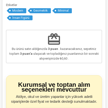
Etiketler
Modern
Geometrik
Minimal
İnsan Figürü
redeem
Bu ürünü satın aldığınızda
3
puan
. kazanacaksınız, sepetiniz
toplam
3
puan'a
ulaşacak ve topladığınız puanlarınızı bir sonraki
alışverişinizde
₺0,60
.
Kurumsal ve toptan alım
seçenekleri mevcuttur
Atölye, okul ve üretim yapanlar için yüksek adetli
siparişlerde özel fiyat ve tedarik desteği sunulmaktadır.