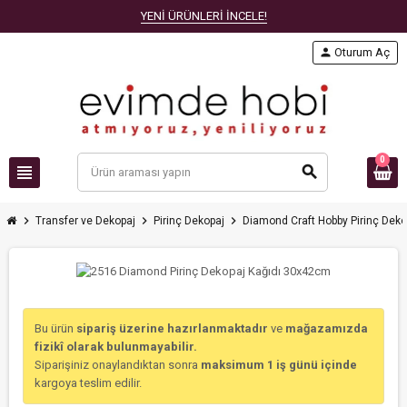
YENİ ÜRÜNLERİ İNCELE!
person
Oturum Aç
0
view_headline
search
chevron_right
chevron_right
chevron_right
Transfer ve Dekopaj
Pirinç Dekopaj
Diamond Craft Hobby Pirinç Deko
Bu ürün
sipariş üzerine hazırlanmaktadır
ve
mağazamızda
fizikî olarak bulunmayabilir.
Siparişiniz onaylandıktan sonra
maksimum 1 iş günü içinde
kargoya teslim edilir.