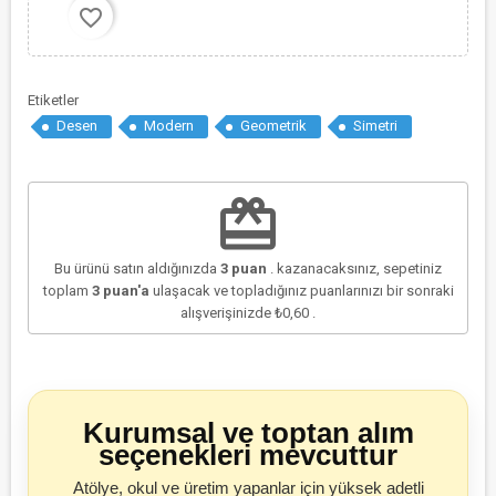
favorite_border
Etiketler
Desen
Modern
Geometrik
Simetri
redeem
Bu ürünü satın aldığınızda
3
puan
. kazanacaksınız, sepetiniz
toplam
3
puan'a
ulaşacak ve topladığınız puanlarınızı bir sonraki
alışverişinizde
₺0,60
.
Kurumsal ve toptan alım
seçenekleri mevcuttur
Atölye, okul ve üretim yapanlar için yüksek adetli