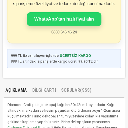
siparişlerde özel fiyat ve tedarik desteği sunulmaktadır.
WhatsApp’tan hızlı fiyat alın
0850 346 46 24
999 TL üzeri alışverişlerde
ÜCRETSİZ KARGO
999 TL altındaki siparişlerde kargo ücreti
99,90 TL
’dir.
AÇIKLAMA
BILGI KARTI
SORULAR(SSS)
Diamond Craft pirinç dekopaj kağıtları 30x42cm boyundadır. Kağıt
altındaki markadan ve kesim payından ötürü desen boyu 1-2cm arası
küçülmektedir. Pirinç dekopajları tüm yüzeylere kolaylıkla yapıştırma
şeklinde kaplama yapabilirsiniz. Pirinç dekopajların yapıştırıcısı
Cadence Dekopaj Plus
isimli ürün ile yapıştırabilirsiniz. Yapıştırıcının