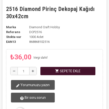
2516 Diamond Pirinç Dekopaj Kağıdı
30x42cm
Marka
Diamond Craft Hobby
Referans
DCP2516
Stokta var
1000 Adet
EAN13
868868102516
₺36,00
Vergi dahil
shopping_cart
remove
add
SEPETE EKLE
Yorumunuzu yazın
Bir soru sorun