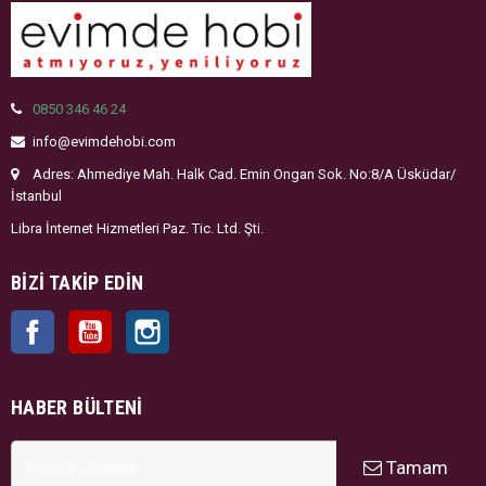
0850 346 46 24
info@evimdehobi.com
Adres: Ahmediye Mah. Halk Cad. Emin Ongan Sok. No:8/A Üsküdar/
İstanbul
Libra İnternet Hizmetleri Paz. Tic. Ltd. Şti.
BIZI TAKIP EDIN
Facebook
YouTube
Instagram
HABER BÜLTENI
Tamam