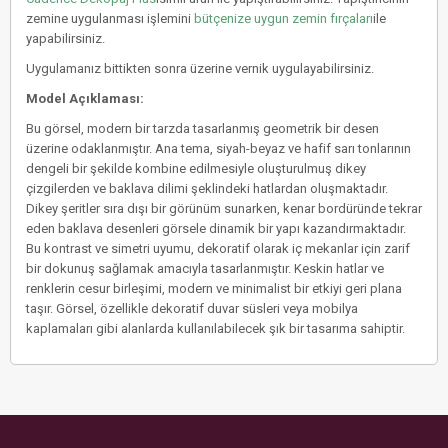
zemine uygulanması işlemini
bütçenize uygun zemin fırçaları
ile
yapabilirsiniz.
Uygulamanız bittikten sonra üzerine vernik uygulayabilirsiniz.
Model Açıklaması:
Bu görsel, modern bir tarzda tasarlanmış geometrik bir desen
üzerine odaklanmıştır. Ana tema, siyah-beyaz ve hafif sarı tonlarının
dengeli bir şekilde kombine edilmesiyle oluşturulmuş dikey
çizgilerden ve baklava dilimi şeklindeki hatlardan oluşmaktadır.
Dikey şeritler sıra dışı bir görünüm sunarken, kenar bordüründe tekrar
eden baklava desenleri görsele dinamik bir yapı kazandırmaktadır.
Bu kontrast ve simetri uyumu, dekoratif olarak iç mekanlar için zarif
bir dokunuş sağlamak amacıyla tasarlanmıştır. Keskin hatlar ve
renklerin cesur birleşimi, modern ve minimalist bir etkiyi geri plana
taşır. Görsel, özellikle dekoratif duvar süsleri veya mobilya
kaplamaları gibi alanlarda kullanılabilecek şık bir tasarıma sahiptir.