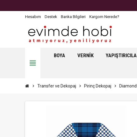
Hesabım
Destek
Banka Bilgileri
Kargom Nerede?
BOYA
VERNIK
YAPIŞTIRICIL
view_headline
chevron_right
Transfer ve Dekopaj
chevron_right
Pirinç Dekopaj
chevron_right
Diamond 