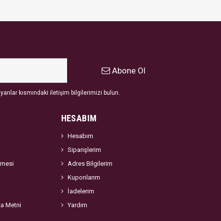
Abone Ol
arılar kısmındaki iletişim bilgilerimizi bulun.
HESABIM
Hesabım
Siparişlerim
şmesi
Adres Bilgilerim
Kuponlarım
İadelerim
za Metni
Yardım