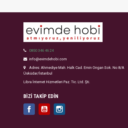
0850 346 46 24
info@evimdehobi.com
Adres: Ahmediye Mah. Halk Cad. Emin Ongan Sok. No:8/A
Üsküdar/İstanbul
Libra İnternet Hizmetleri Paz. Tic. Ltd. Şti.
BIZI TAKIP EDIN
Facebook
YouTube
Instagram