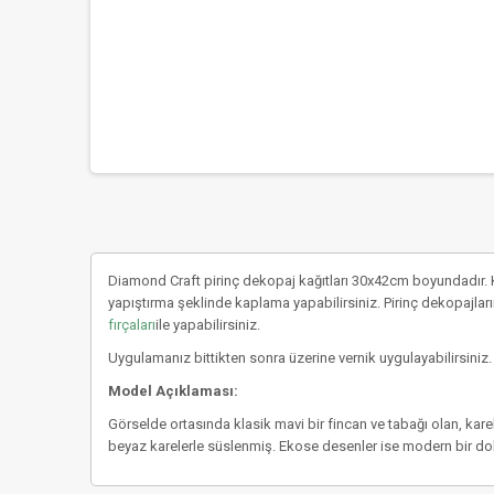
Diamond Craft pirinç dekopaj kağıtları 30x42cm boyundadır. K
yapıştırma şeklinde kaplama yapabilirsiniz. Pirinç dekopajların
fırçaları
ile yapabilirsiniz.
Uygulamanız bittikten sonra üzerine vernik uygulayabilirsiniz.
Model Açıklaması:
Görselde ortasında klasik mavi bir fincan ve tabağı olan, karel
beyaz karelerle süslenmiş. Ekose desenler ise modern bir dok