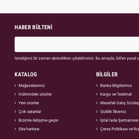
HABER BÜLTENI
İstediğiniz bir zaman abonelikten çıkabilirsiniz. Bu amaçla, lütfen yasal uy
KATALOG
BİLGİLER
Mağazalarımız
Banka Bilgilerimiz
İndirimdeki ürünler
Kargo ve Teslimat
Yeni ürünler
Mesafeli Satış Sözle
Çok satanlar
Gizlilik İlkemiz
Bizimle iletişime geçin
İptal İade Şartnamesi
Site haritası
Çerez Politikası ve Rı