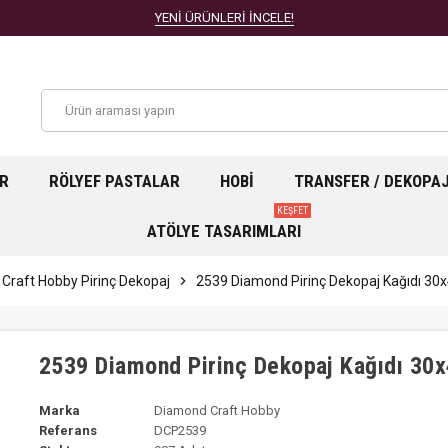
YENİ ÜRÜNLERİ İNCELE!
AR
RÖLYEF PASTALAR
HOBI
TRANSFER / DEKOPA
KEŞFET
ATÖLYE TASARIMLARI
Craft Hobby Pirinç Dekopaj
chevron_right
2539 Diamond Pirinç Dekopaj Kağıdı 3
2539 Diamond Pirinç Dekopaj Kağıdı 30
Marka
Diamond Craft Hobby
Referans
DCP2539