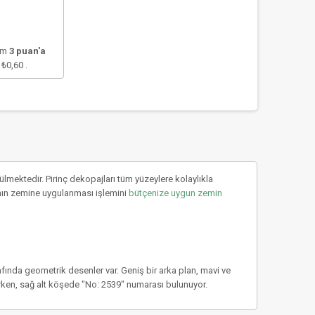
lam
3
puan'a
e
₺0,60
.
mektedir. Pirinç dekopajları tüm yüzeylere kolaylıkla
rıcının zemine uygulanması işlemini
bütçenize uygun zemin
rafında geometrik desenler var. Geniş bir arka plan, mavi ve
rken, sağ alt köşede "No: 2539" numarası bulunuyor.