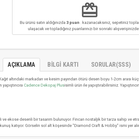
redeem
Bu ürünü satın aldığınızda
3
puan
. kazanacaksınız, sepetiniz top
ulaşacak ve topladığınız puanlarınızı bir sonraki alışverişinizd
AÇIKLAMA
BILGI KARTI
SORULAR(SSS)
ağıt altındaki markadan ve kesim payından ötürü desen boyu 1-2cm arası küçül
 yapıştırıcısı
Cadence Dekopaj Plus
isimli ürün ile yapıştırabilirsiniz. Yapıştı
i ve ekose desenli bir tasarım bulunuyor. Fincan nostaljik bir tarza sahip ve et
unuş katıyor. Görselin sol alt köşesinde "Diamond Craft & Hobby" ismi yer alı