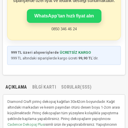
siparişlerde özel fiyat ve tedarik desteği sunulmaktadır.
WhatsApp’tan hızlı fiyat alın
0850 346 46 24
999 TL üzeri alışverişlerde
ÜCRETSİZ KARGO
999 TL altındaki siparişlerde kargo ücreti
99,90 TL
’dir.
AÇIKLAMA
BILGI KARTI
SORULAR(SSS)
Diamond Craft pirinç dekopaj kağıtları 30x42cm boyundadır. Kağıt
altındaki markadan ve kesim payından ötürü desen boyu 1-2cm arası
küçülmektedir. Pirinç dekopajları tüm yüzeylere kolaylıkla yapıştırma
şeklinde kaplama yapabilirsiniz. Pirinç dekopajların yapıştırıcısı
Cadence Dekopaj Plus
isimli ürün ile yapıştırabilirsiniz. Yapıştırıcının