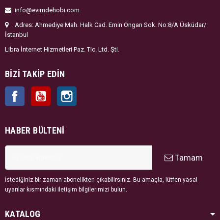
info@evimdehobi.com
Adres: Ahmediye Mah. Halk Cad. Emin Ongan Sok. No:8/A Üsküdar/
İstanbul
Libra İnternet Hizmetleri Paz. Tic. Ltd. Şti.
BIZI TAKIP EDIN
Facebook
YouTube
Instagram
HABER BÜLTENI
Tamam
İstediğiniz bir zaman abonelikten çıkabilirsiniz. Bu amaçla, lütfen yasal
uyarılar kısmındaki iletişim bilgilerimizi bulun.
KATALOG