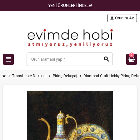
YENİ ÜRÜNLERİ İNCELE!
person
Oturum Aç
0
view_headline
search
chevron_right
chevron_right
chevron_right
Transfer ve Dekopaj
Pirinç Dekopaj
Diamond Craft Hobby Pirinç Deko