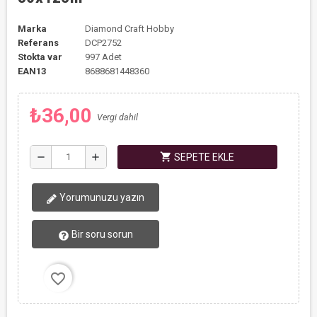
Marka
Diamond Craft Hobby
Referans
DCP2752
Stokta var
997 Adet
EAN13
8688681448360
₺36,00
Vergi dahil
shopping_cart
remove
add
SEPETE EKLE
Yorumunuzu yazın
Bir soru sorun
favorite_border