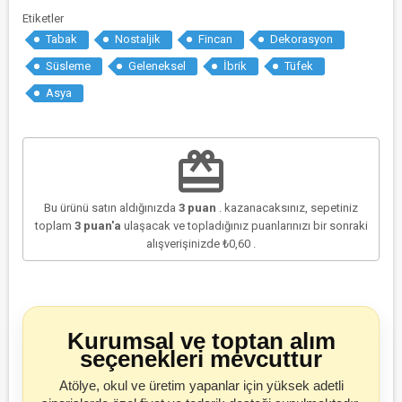
Etiketler
Tabak
Nostaljik
Fincan
Dekorasyon
Süsleme
Geleneksel
İbrik
Tüfek
Asya
redeem
Bu ürünü satın aldığınızda
3
puan
. kazanacaksınız, sepetiniz
toplam
3
puan'a
ulaşacak ve topladığınız puanlarınızı bir sonraki
alışverişinizde
₺0,60
.
Kurumsal ve toptan alım
seçenekleri mevcuttur
Atölye, okul ve üretim yapanlar için yüksek adetli