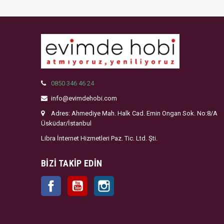
0850 346 46 24
info@evimdehobi.com
Adres: Ahmediye Mah. Halk Cad. Emin Ongan Sok. No:8/A
Üsküdar/İstanbul
Libra İnternet Hizmetleri Paz. Tic. Ltd. Şti.
BIZI TAKIP EDIN
Facebook
YouTube
Instagram