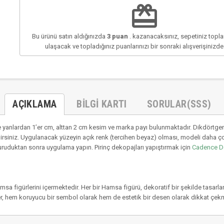
redeem
Bu ürünü satın aldığınızda
3
puan
. kazanacaksınız, sepetiniz top
ulaşacak ve topladığınız puanlarınızı bir sonraki alışverişinizd
AÇIKLAMA
BILGI KARTI
SORULAR(SSS)
 yanlardan 1’er cm, alttan 2 cm kesim ve marka payı bulunmaktadır. Dikdörtgen
irsiniz. Uygulanacak yüzeyin açık renk (tercihen beyaz) olması, modeli daha ç
uruduktan sonra uygulama yapın. Pirinç dekopajları yapıştırmak için
Cadence D
Hamsa figürlerini içermektedir. Her bir Hamsa figürü, dekoratif bir şekilde tasar
ler, hem koruyucu bir sembol olarak hem de estetik bir desen olarak dikkat çekm