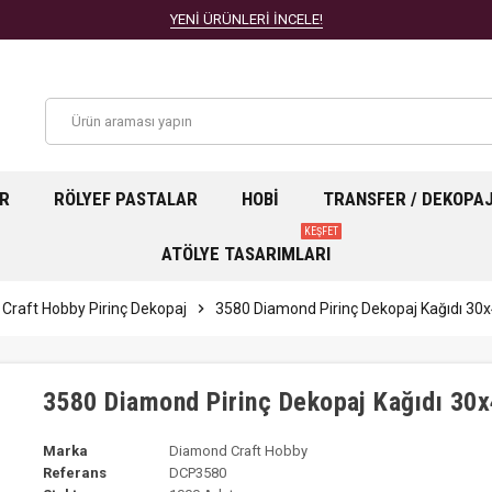
YENİ ÜRÜNLERİ İNCELE!
AR
RÖLYEF PASTALAR
HOBI
TRANSFER / DEKOPA
KEŞFET
ATÖLYE TASARIMLARI
Craft Hobby Pirinç Dekopaj
chevron_right
3580 Diamond Pirinç Dekopaj Kağıdı 3
3580 Diamond Pirinç Dekopaj Kağıdı 30
Marka
Diamond Craft Hobby
Referans
DCP3580