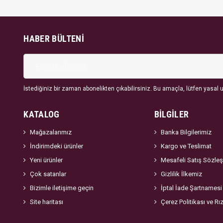
HABER BÜLTENI
İstediğiniz bir zaman abonelikten çıkabilirsiniz. Bu amaçla, lütfen yasal uy
KATALOG
BİLGİLER
Mağazalarımız
Banka Bilgilerimiz
İndirimdeki ürünler
Kargo ve Teslimat
Yeni ürünler
Mesafeli Satış Sözle
Çok satanlar
Gizlilik İlkemiz
Bizimle iletişime geçin
İptal İade Şartnamesi
Site haritası
Çerez Politikası ve Rı