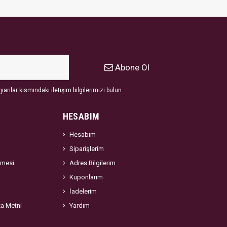
Abone Ol
arılar kısmındaki iletişim bilgilerimizi bulun.
HESABIM
Hesabım
Siparişlerim
şmesi
Adres Bilgilerim
Kuponlarım
İadelerim
za Metni
Yardım