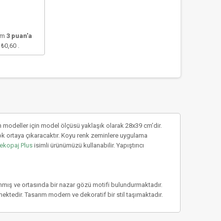
lam
3
puan'a
e
₺0,60
.
 modeller için model ölçüsü yaklaşık olarak 28x39 cm’dir.
ok ortaya çıkaracaktır. Koyu renk zeminlere uygulama
ekopaj Plus
isimli ürünümüzü kullanabilir. Yapıştırıcı
lanmış ve ortasında bir nazar gözü motifi bulundurmaktadır.
ektedir. Tasarım modern ve dekoratif bir stil taşımaktadır.