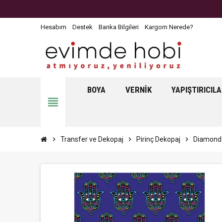
Hesabım
Destek
Banka Bilgileri
Kargom Nerede?
BOYA
VERNIK
YAPIŞTIRICIL
view_headline
chevron_right
Transfer ve Dekopaj
chevron_right
Pirinç Dekopaj
chevron_right
Diamond 