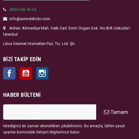
0850 346 46 24
info@evimdehobi.com
Adres: Ahmediye Mah. Halk Cad. Emin Ongan Sok. No:8/A Üsküdar/
İstanbul
Libra İnternet Hizmetleri Paz. Tic. Ltd. Şti.
BIZI TAKIP EDIN
Facebook
YouTube
Instagram
HABER BÜLTENI
Tamam
İstediğiniz bir zaman abonelikten çıkabilirsiniz. Bu amaçla, lütfen yasal
uyarılar kısmındaki iletişim bilgilerimizi bulun.