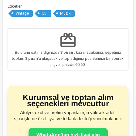
Etiketler
Vintage
Gül
Müzik
redeem
Bu ürünü satın aldığınızda
3
puan
. kazanacaksınız, sepetiniz
toplam
3
puan'a
ulaşacak ve topladığınız puanlarınızı bir sonraki
alışverişinizde
₺0,60
.
Kurumsal ve toptan alım
seçenekleri mevcuttur
Atölye, okul ve üretim yapanlar için yüksek adetli
siparişlerde özel fiyat ve tedarik desteği sunulmaktadır.
WhatsApp’tan hızlı fiyat alın