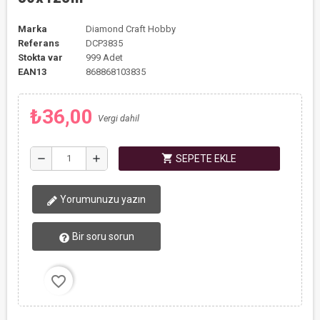
Marka
Diamond Craft Hobby
Referans
DCP3835
Stokta var
999 Adet
EAN13
868868103835
₺36,00
Vergi dahil
shopping_cart
remove
add
SEPETE EKLE
Yorumunuzu yazın
Bir soru sorun
favorite_border