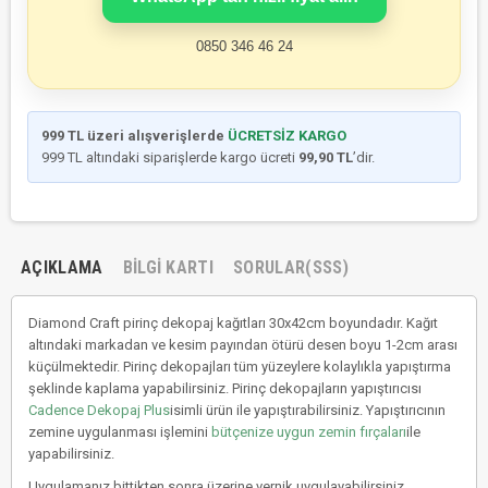
0850 346 46 24
999 TL üzeri alışverişlerde
ÜCRETSİZ KARGO
999 TL altındaki siparişlerde kargo ücreti
99,90 TL
’dir.
AÇIKLAMA
BILGI KARTI
SORULAR(SSS)
Diamond Craft pirinç dekopaj kağıtları 30x42cm boyundadır. Kağıt
altındaki markadan ve kesim payından ötürü desen boyu 1-2cm arası
küçülmektedir. Pirinç dekopajları tüm yüzeylere kolaylıkla yapıştırma
şeklinde kaplama yapabilirsiniz. Pirinç dekopajların yapıştırıcısı
Cadence Dekopaj Plus
isimli ürün ile yapıştırabilirsiniz. Yapıştırıcının
zemine uygulanması işlemini
bütçenize uygun zemin fırçaları
ile
yapabilirsiniz.
Uygulamanız bittikten sonra üzerine vernik uygulayabilirsiniz.