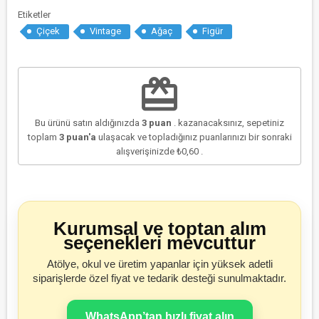
Etiketler
Çiçek
Vintage
Ağaç
Figür
redeem
Bu ürünü satın aldığınızda
3
puan
. kazanacaksınız, sepetiniz
toplam
3
puan'a
ulaşacak ve topladığınız puanlarınızı bir sonraki
alışverişinizde
₺0,60
.
Kurumsal ve toptan alım
seçenekleri mevcuttur
Atölye, okul ve üretim yapanlar için yüksek adetli
siparişlerde özel fiyat ve tedarik desteği sunulmaktadır.
WhatsApp’tan hızlı fiyat alın