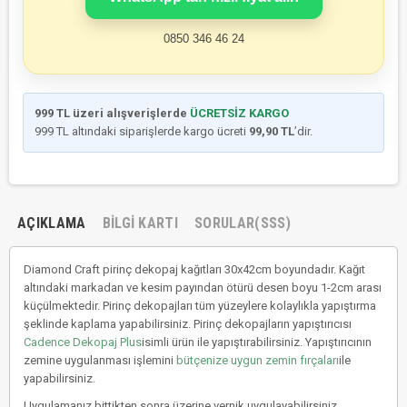
0850 346 46 24
999 TL üzeri alışverişlerde
ÜCRETSİZ KARGO
999 TL altındaki siparişlerde kargo ücreti
99,90 TL
’dir.
AÇIKLAMA
BILGI KARTI
SORULAR(SSS)
Diamond Craft pirinç dekopaj kağıtları 30x42cm boyundadır. Kağıt
altındaki markadan ve kesim payından ötürü desen boyu 1-2cm arası
küçülmektedir. Pirinç dekopajları tüm yüzeylere kolaylıkla yapıştırma
şeklinde kaplama yapabilirsiniz. Pirinç dekopajların yapıştırıcısı
Cadence Dekopaj Plus
isimli ürün ile yapıştırabilirsiniz. Yapıştırıcının
zemine uygulanması işlemini
bütçenize uygun zemin fırçaları
ile
yapabilirsiniz.
Uygulamanız bittikten sonra üzerine vernik uygulayabilirsiniz.