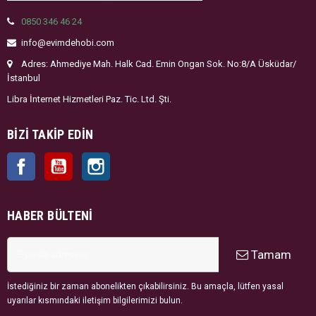
0850 346 46 24
info@evimdehobi.com
Adres: Ahmediye Mah. Halk Cad. Emin Ongan Sok. No:8/A Üsküdar/
İstanbul
Libra İnternet Hizmetleri Paz. Tic. Ltd. Şti.
BIZI TAKIP EDIN
Facebook
YouTube
Instagram
HABER BÜLTENI
Tamam
İstediğiniz bir zaman abonelikten çıkabilirsiniz. Bu amaçla, lütfen yasal
uyarılar kısmındaki iletişim bilgilerimizi bulun.