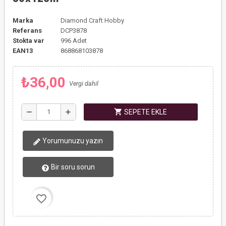
Marka
Diamond Craft Hobby
Referans
DCP3878
Stokta var
996 Adet
EAN13
868868103878
₺36,00
Vergi dahil
shopping_cart
remove
add
SEPETE EKLE
Yorumunuzu yazın
Bir soru sorun
favorite_border