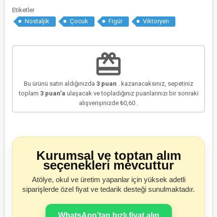
Etiketler
Nostaljik
Çocuk
Figür
Viktoryen
redeem
Bu ürünü satın aldığınızda
3
puan
. kazanacaksınız, sepetiniz
toplam
3
puan'a
ulaşacak ve topladığınız puanlarınızı bir sonraki
alışverişinizde
₺0,60
.
Kurumsal ve toptan alım
seçenekleri mevcuttur
Atölye, okul ve üretim yapanlar için yüksek adetli
siparişlerde özel fiyat ve tedarik desteği sunulmaktadır.
WhatsApp’tan hızlı fiyat alın