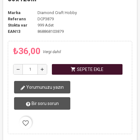
Marka
Diamond Craft Hobby
Referans
DCP3879
Stokta var
999 Adet
EAN13
868868103879
₺36,00
Vergi dahil
shopping_cart
remove
add
SEPETE EKLE
Yorumunuzu yazın
Bir soru sorun
favorite_border