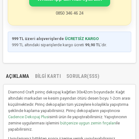
0850 346 46 24
999 TL üzeri alışverişlerde
ÜCRETSİZ KARGO
999 TL altındaki siparişlerde kargo ücreti
99,90 TL
’dir.
AÇIKLAMA
BILGI KARTI
SORULAR(SSS)
Diamond Craft pirinç dekopaj kağıtları 30x42cm boyundadır. Kağıt
altındaki markadan ve kesim payından ötürü desen boyu 1-2cm arası
küçülmektedir. Pirinç dekopajları tüm yüzeylere kolaylıkla yapıştırma
şeklinde kaplama yapabilirsiniz. Pirinç dekopajların yapıştırıcısı
Cadence Dekopaj Plus
isimli ürün ile yapıştırabilirsiniz. Yapıştırıcının
zemine uygulanması işlemini
bütçenize uygun zemin fırçaları
ile
yapabilirsiniz.
Uygulamanız bittikten sonra üzerine vernik uygulayabilirsiniz.