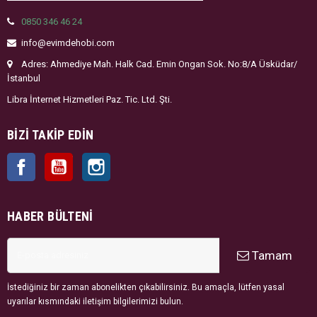
0850 346 46 24
info@evimdehobi.com
Adres: Ahmediye Mah. Halk Cad. Emin Ongan Sok. No:8/A Üsküdar/
İstanbul
Libra İnternet Hizmetleri Paz. Tic. Ltd. Şti.
BIZI TAKIP EDIN
Facebook
YouTube
Instagram
HABER BÜLTENI
Tamam
İstediğiniz bir zaman abonelikten çıkabilirsiniz. Bu amaçla, lütfen yasal
uyarılar kısmındaki iletişim bilgilerimizi bulun.