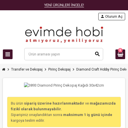
YENİ ÜRÜNLERİ İNCELE!
person
Oturum Aç
0
view_headline
search
chevron_right
chevron_right
chevron_right
Transfer ve Dekopaj
Pirinç Dekopaj
Diamond Craft Hobby Pirinç Deko
Bu ürün
sipariş üzerine hazırlanmaktadır
ve
mağazamızda
fizikî olarak bulunmayabilir.
Siparişiniz onaylandıktan sonra
maksimum 1 iş günü içinde
kargoya teslim edilir.