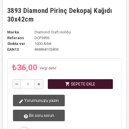
3893 Diamond Pirinç Dekopaj Kağıdı
30x42cm
Marka
Diamond Craft Hobby
Referans
DCP3893
Stokta var
1000 Adet
EAN13
868868103893
₺36,00
Vergi dahil
shopping_cart
remove
add
SEPETE EKLE
Yorumunuzu yazın
Bir soru sorun