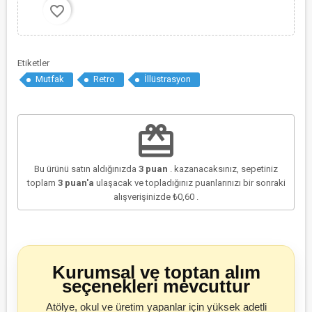
favorite_border
Etiketler
Mutfak
Retro
İllüstrasyon
redeem
Bu ürünü satın aldığınızda
3
puan
. kazanacaksınız, sepetiniz
toplam
3
puan'a
ulaşacak ve topladığınız puanlarınızı bir sonraki
alışverişinizde
₺0,60
.
Kurumsal ve toptan alım
seçenekleri mevcuttur
Atölye, okul ve üretim yapanlar için yüksek adetli