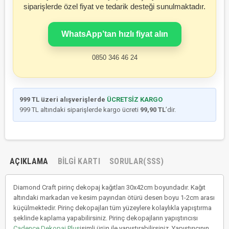
siparişlerde özel fiyat ve tedarik desteği sunulmaktadır.
WhatsApp’tan hızlı fiyat alın
0850 346 46 24
999 TL üzeri alışverişlerde
ÜCRETSİZ KARGO
999 TL altındaki siparişlerde kargo ücreti
99,90 TL
’dir.
AÇIKLAMA
BILGI KARTI
SORULAR(SSS)
Diamond Craft pirinç dekopaj kağıtları 30x42cm boyundadır. Kağıt
altındaki markadan ve kesim payından ötürü desen boyu 1-2cm arası
küçülmektedir. Pirinç dekopajları tüm yüzeylere kolaylıkla yapıştırma
şeklinde kaplama yapabilirsiniz. Pirinç dekopajların yapıştırıcısı
Cadence Dekopaj Plus
isimli ürün ile yapıştırabilirsiniz. Yapıştırıcının