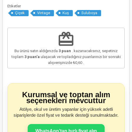
Etiketler
Çiçek
Vintage
Kuş
Suluboya
redeem
Bu ürünü satın aldığınızda
3
puan
. kazanacaksınız, sepetiniz
toplam
3
puan'a
ulaşacak ve topladığınız puanlarınızı bir sonraki
alışverişinizde
₺0,60
.
Kurumsal ve toptan alım
seçenekleri mevcuttur
Atölye, okul ve üretim yapanlar için yüksek adetli
siparişlerde özel fiyat ve tedarik desteği sunulmaktadır.
WhatsApp’tan hızlı fiyat alın