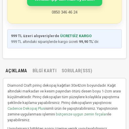
0850 346 46 24
999 TL üzeri alışverişlerde
ÜCRETSİZ KARGO
999 TL altındaki siparişlerde kargo ücreti
99,90 TL
’dir.
AÇIKLAMA
BILGI KARTI
SORULAR(SSS)
Diamond Craft pirinç dekopaj kağıtları 30x42cm boyundadır. Kağıt
altındaki markadan ve kesim payından ötürü desen boyu 1-2cm arası
küçülmektedir. Pirinç dekopajları tüm yüzeylere kolaylıkla yapıştırma
şeklinde kaplama yapabilirsiniz. Pirinç dekopajların yapıştırıcısı
Cadence Dekopaj Plus
isimli ürün ile yapıştırabilirsiniz. Yapıştırıcının
zemine uygulanması işlemini
bütçenize uygun zemin fırçaları
ile
yapabilirsiniz.
Uygulamanız bittikten sonra üzerine vernik uygulayabilirsiniz.