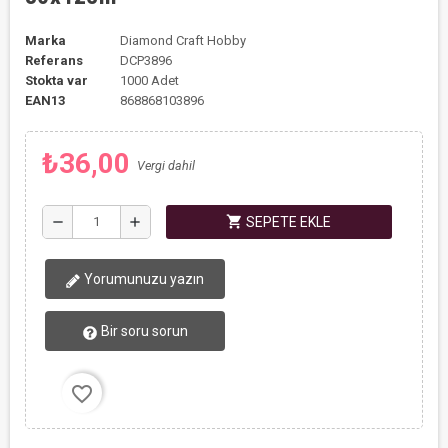
Marka
Diamond Craft Hobby
Referans
DCP3896
Stokta var
1000 Adet
EAN13
868868103896
₺36,00
Vergi dahil
shopping_cart
remove
add
SEPETE EKLE
Yorumunuzu yazın
Bir soru sorun
favorite_border