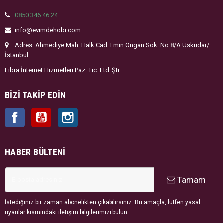
0850 346 46 24
info@evimdehobi.com
Adres: Ahmediye Mah. Halk Cad. Emin Ongan Sok. No:8/A Üsküdar/
İstanbul
Libra İnternet Hizmetleri Paz. Tic. Ltd. Şti.
BIZI TAKIP EDIN
Facebook
YouTube
Instagram
HABER BÜLTENI
Tamam
İstediğiniz bir zaman abonelikten çıkabilirsiniz. Bu amaçla, lütfen yasal
uyarılar kısmındaki iletişim bilgilerimizi bulun.