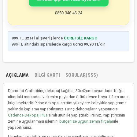
0850 346 46 24
999 TL üzeri alışverişlerde
ÜCRETSİZ KARGO
999 TL altındaki siparişlerde kargo ücreti
99,90 TL
’dir.
AÇIKLAMA
BILGI KARTI
SORULAR(SSS)
Diamond Craft pirinç dekopaj kağıtları 30x42cm boyundadır. Kağıt
altındaki markadan ve kesim payından ötürü desen boyu 1-2cm arası
küçülmektedir. Pirinç dekopajları tüm yüzeylere kolaylıkla yapıştırma
şeklinde kaplama yapabilirsiniz. Pirinç dekopajların yapıştırıcısı
Cadence Dekopaj Plus
isimli ürün ile yapıştırabilirsiniz. Yapıştırıcının
zemine uygulanması işlemini
bütçenize uygun zemin fırçaları
ile
yapabilirsiniz.
Uygulamanız bittikten sonra üzerine vernik uygulayabilirsiniz.