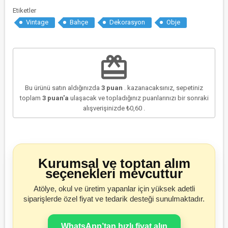
Etiketler
Vintage
Bahçe
Dekorasyon
Obje
redeem
Bu ürünü satın aldığınızda
3
puan
. kazanacaksınız, sepetiniz
toplam
3
puan'a
ulaşacak ve topladığınız puanlarınızı bir sonraki
alışverişinizde
₺0,60
.
Kurumsal ve toptan alım
seçenekleri mevcuttur
Atölye, okul ve üretim yapanlar için yüksek adetli
siparişlerde özel fiyat ve tedarik desteği sunulmaktadır.
WhatsApp’tan hızlı fiyat alın