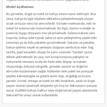
Model Açıklaması:
Bu görselde, doğal ve rustik bir bahçe ortamı tasvir edilmiştir. Ana
tema, bahçe ile ilgili objelerin dikkatlice yerleştirilmesiyle oluşan
sıcak ve huzur verici bir atmosferdir. Görselin merkezinde, eski ve
metal bir sulama kabı bulunmaktadır. Bu figür, resmin nostaljik ve
pastoral duygu dünyasını öne çıkarmaktadır. Sulama kabının yanı
başında, birkaç adet toprak saksı ve içine yerleştirilmiş çeşitli bitki
tohumları ya da fide paketleri görülmektedir. Saksılar ve paketler,
bahçe işlerinin neşeli ve yenileyici doğasını sembolize eder. Sağ
tarafta, yeşil kenarlıklı, ahşap bir pano üzerinde "Garden" yazısı
dikkat çekmektedir. Bu yazı, tüm kompozisyonu pekiştirir ve
bahçıvanlık temasını sözle de ifade eder. Ahşap ve metalin
oluşturduğu dokusal zenginlik, görselin samimi ve doğal bir
atmosfer kazanmasını sağlar. Kullanılan renk paleti ise yumuşak
yeşiller, kahverengiler ve grilerle sınırlı olup, doğallığı ve huzuru
yansıtır. Görsel, vintage ve rustik bir etki bırakırken, sade ve doğal
yaşam alanları yaratmak isteyenler için hoş bir dekorasyon parçası
sunar. Özellikle bahçe, balkon veya doğal temalı yaşam alanlarında
dekoratif bir unsur olarak kullanılabilir.