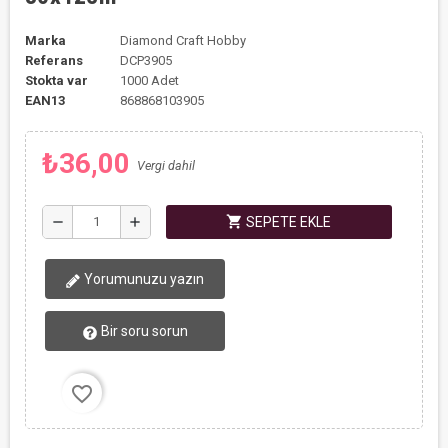
Marka
Diamond Craft Hobby
Referans
DCP3905
Stokta var
1000 Adet
EAN13
868868103905
₺36,00
Vergi dahil
shopping_cart
remove
add
SEPETE EKLE
Yorumunuzu yazın
Bir soru sorun
favorite_border