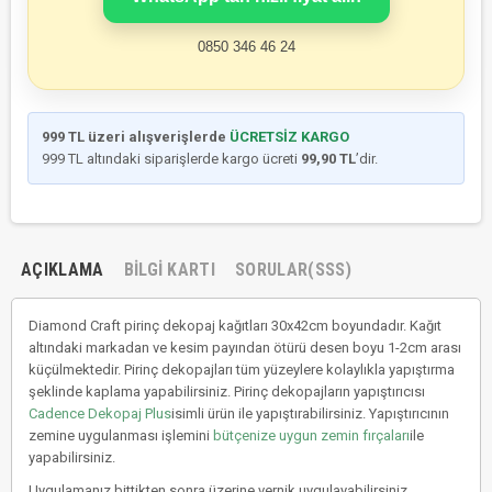
0850 346 46 24
999 TL üzeri alışverişlerde
ÜCRETSİZ KARGO
999 TL altındaki siparişlerde kargo ücreti
99,90 TL
’dir.
AÇIKLAMA
BILGI KARTI
SORULAR(SSS)
Diamond Craft pirinç dekopaj kağıtları 30x42cm boyundadır. Kağıt
altındaki markadan ve kesim payından ötürü desen boyu 1-2cm arası
küçülmektedir. Pirinç dekopajları tüm yüzeylere kolaylıkla yapıştırma
şeklinde kaplama yapabilirsiniz. Pirinç dekopajların yapıştırıcısı
Cadence Dekopaj Plus
isimli ürün ile yapıştırabilirsiniz. Yapıştırıcının
zemine uygulanması işlemini
bütçenize uygun zemin fırçaları
ile
yapabilirsiniz.
Uygulamanız bittikten sonra üzerine vernik uygulayabilirsiniz.