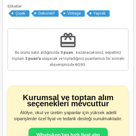
Etiketler
Çiçek
Dekoratif
Vintage
Yaprak
redeem
Bu ürünü satın aldığınızda
3
puan
. kazanacaksınız, sepetiniz
toplam
3
puan'a
ulaşacak ve topladığınız puanlarınızı bir sonraki
alışverişinizde
₺0,60
.
Kurumsal ve toptan alım
seçenekleri mevcuttur
Atölye, okul ve üretim yapanlar için yüksek adetli
siparişlerde özel fiyat ve tedarik desteği sunulmaktadır.
WhatsApp’tan hızlı fiyat alın