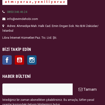
0850 346 46 24
info@evimdehobi.com
Adres: Ahmediye Mah. Halk Cad. Emin Ongan Sok. No:8/A Üsküdar/
İstanbul
Libra İnternet Hizmetleri Paz. Tic. Ltd. Şti.
BIZI TAKIP EDIN
Facebook
YouTube
Instagram
HABER BÜLTENI
Tamam
İstediğiniz bir zaman abonelikten çıkabilirsiniz. Bu amaçla, lütfen yasal
uyarılar kısmındaki iletişim bilgilerimizi bulun.