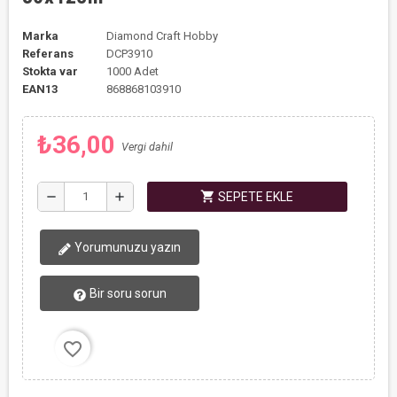
Marka
Diamond Craft Hobby
Referans
DCP3910
Stokta var
1000 Adet
EAN13
868868103910
₺36,00
Vergi dahil
shopping_cart
remove
add
SEPETE EKLE
Yorumunuzu yazın
Bir soru sorun
favorite_border