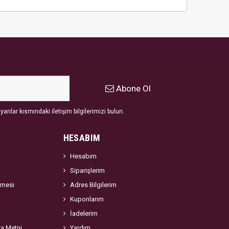
Abone Ol
arılar kısmındaki iletişim bilgilerimizi bulun.
HESABIM
Hesabım
Siparişlerim
şmesi
Adres Bilgilerim
Kuponlarım
İadelerim
za Metni
Yardım