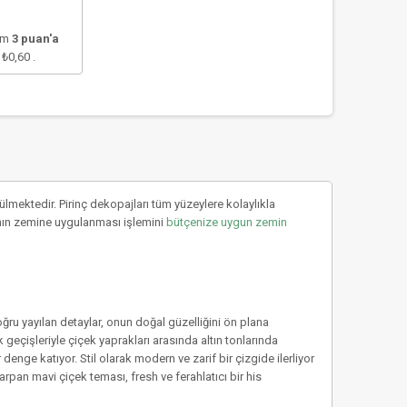
lam
3
puan'a
e
₺0,60
.
mektedir. Pirinç dekopajları tüm yüzeylere kolaylıkla
rıcının zemine uygulanması işlemini
bütçenize uygun zemin
oğru yayılan detaylar, onun doğal güzelliğini ön plana
k geçişleriyle çiçek yaprakları arasında altın tonlarında
enge katıyor. Stil olarak modern ve zarif bir çizgide ilerliyor
arpan mavi çiçek teması, fresh ve ferahlatıcı bir his