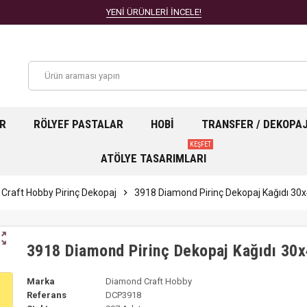
YENİ ÜRÜNLERİ İNCELE!
AR
RÖLYEF PASTALAR
HOBI
TRANSFER / DEKOPA
KEŞFET
ATÖLYE TASARIMLARI
Craft Hobby Pirinç Dekopaj
chevron_right
3918 Diamond Pirinç Dekopaj Kağıdı 3
ut_map
3918 Diamond Pirinç Dekopaj Kağıdı 30
Marka
Diamond Craft Hobby
Referans
DCP3918