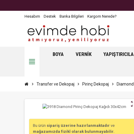
Hesabım
Destek
Banka Bilgileri
Kargom Nerede?
BOYA
VERNIK
YAPIŞTIRICIL
view_headline
chevron_right
Transfer ve Dekopaj
chevron_right
Pirinç Dekopaj
chevron_right
Diamond 
zoom_o
Bu ürün
sipariş üzerine hazırlanmaktadır
ve
mağazamızda fizikî olarak bulunmayabilir.