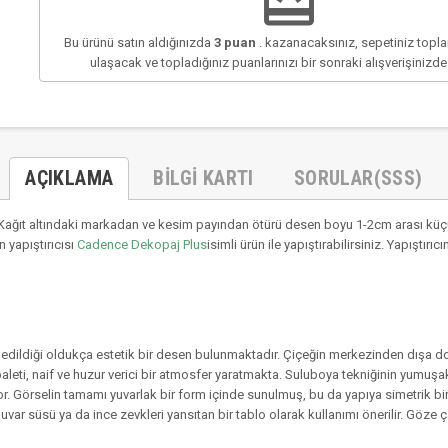
redeem
Bu ürünü satın aldığınızda
3
puan
. kazanacaksınız, sepetiniz top
ulaşacak ve topladığınız puanlarınızı bir sonraki alışverişinizd
AÇIKLAMA
BILGI KARTI
SORULAR(SSS)
ağıt altındaki markadan ve kesim payından ötürü desen boyu 1-2cm arası küçül
 yapıştırıcısı
Cadence Dekopaj Plus
isimli ürün ile yapıştırabilirsiniz. Yapıştı
vir edildiği oldukça estetik bir desen bulunmaktadır. Çiçeğin merkezinden dışa d
k paleti, naif ve huzur verici bir atmosfer yaratmakta. Suluboya tekniğinin yumuşa
. Görselin tamamı yuvarlak bir form içinde sunulmuş, bu da yapıya simetrik bir d
uvar süsü ya da ince zevkleri yansıtan bir tablo olarak kullanımı önerilir. Göze ç