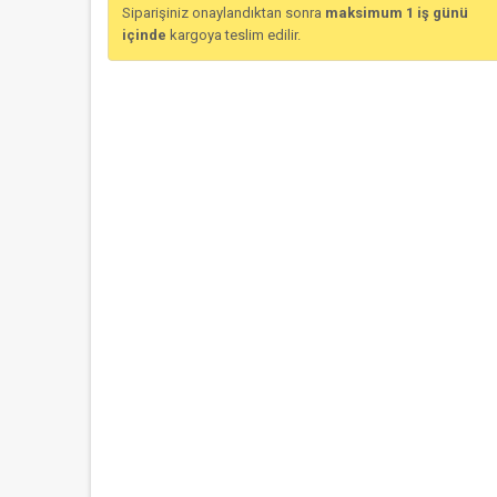
Siparişiniz onaylandıktan sonra
maksimum 1 iş günü
içinde
kargoya teslim edilir.