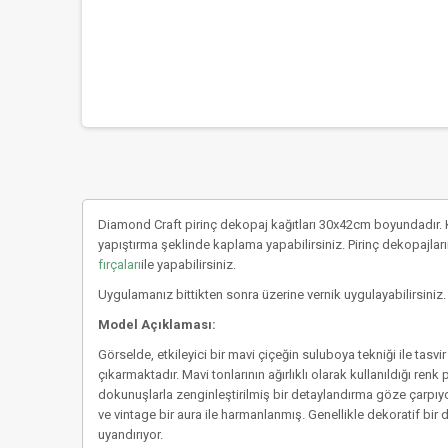
Diamond Craft pirinç dekopaj kağıtları 30x42cm boyundadır. K
yapıştırma şeklinde kaplama yapabilirsiniz. Pirinç dekopajların
fırçaları
ile yapabilirsiniz.
Uygulamanız bittikten sonra üzerine vernik uygulayabilirsiniz.
Model Açıklaması:
Görselde, etkileyici bir mavi çiçeğin suluboya tekniği ile tas
çıkarmaktadır. Mavi tonlarının ağırlıklı olarak kullanıldığı ren
dokunuşlarla zenginleştirilmiş bir detaylandırma göze çarpıyor
ve vintage bir aura ile harmanlanmış. Genellikle dekoratif bir d
uyandırıyor.