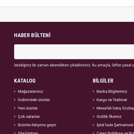
HABER BÜLTENI
İstediğiniz bir zaman abonelikten çıkabilirsiniz. Bu amaçla, lütfen yasal uy
KATALOG
BİLGİLER
Mağazalarımız
Banka Bilgilerimiz
İndirimdeki ürünler
Kargo ve Teslimat
Yeni ürünler
Mesafeli Satış Sözle
Çok satanlar
Gizlilik İlkemiz
Bizimle iletişime geçin
İptal İade Şartnamesi
Site haritası
Çerez Politikası ve Rı