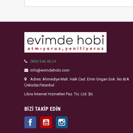
0850 346 46 24
info@evimdehobi.com
Adres: Ahmediye Mah. Halk Cad. Emin Ongan Sok. No:8/A
Üsküdar/İstanbul
Libra İnternet Hizmetleri Paz. Tic. Ltd. Şti.
BIZI TAKIP EDIN
Facebook
YouTube
Instagram