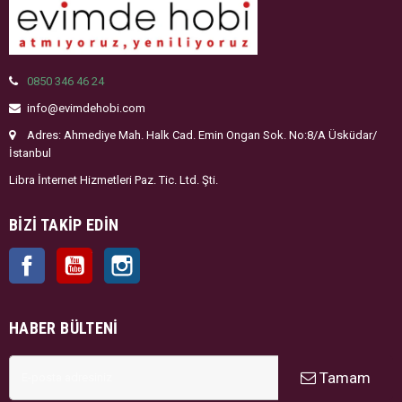
0850 346 46 24
info@evimdehobi.com
Adres: Ahmediye Mah. Halk Cad. Emin Ongan Sok. No:8/A Üsküdar/
İstanbul
Libra İnternet Hizmetleri Paz. Tic. Ltd. Şti.
BIZI TAKIP EDIN
Facebook
YouTube
Instagram
HABER BÜLTENI
Tamam