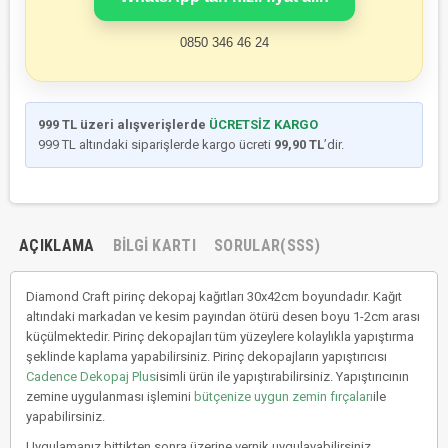
0850 346 46 24
999 TL üzeri alışverişlerde
ÜCRETSİZ KARGO
999 TL altındaki siparişlerde kargo ücreti
99,90 TL
’dir.
AÇIKLAMA
BILGI KARTI
SORULAR(SSS)
Diamond Craft pirinç dekopaj kağıtları 30x42cm boyundadır. Kağıt
altındaki markadan ve kesim payından ötürü desen boyu 1-2cm arası
küçülmektedir. Pirinç dekopajları tüm yüzeylere kolaylıkla yapıştırma
şeklinde kaplama yapabilirsiniz. Pirinç dekopajların yapıştırıcısı
Cadence Dekopaj Plus
isimli ürün ile yapıştırabilirsiniz. Yapıştırıcının
zemine uygulanması işlemini
bütçenize uygun zemin fırçaları
ile
yapabilirsiniz.
Uygulamanız bittikten sonra üzerine vernik uygulayabilirsiniz.