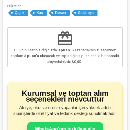
Etiketler
Çiçek
Kuş
Desen
Suluboya
redeem
Bu ürünü satın aldığınızda
3
puan
. kazanacaksınız, sepetiniz
toplam
3
puan'a
ulaşacak ve topladığınız puanlarınızı bir sonraki
alışverişinizde
₺0,60
.
Kurumsal ve toptan alım
seçenekleri mevcuttur
Atölye, okul ve üretim yapanlar için yüksek adetli
siparişlerde özel fiyat ve tedarik desteği sunulmaktadır.
WhatsApp’tan hızlı fiyat alın