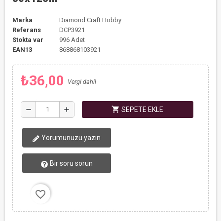
Marka
Diamond Craft Hobby
Referans
DCP3921
Stokta var
996 Adet
EAN13
868868103921
₺36,00
Vergi dahil
shopping_cart
remove
add
SEPETE EKLE
Yorumunuzu yazın
Bir soru sorun
favorite_border