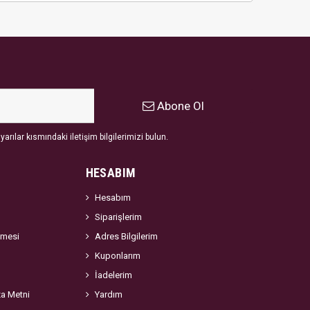
Abone Ol
arılar kısmındaki iletişim bilgilerimizi bulun.
HESABIM
Hesabım
Siparişlerim
şmesi
Adres Bilgilerim
Kuponlarım
İadelerim
za Metni
Yardım