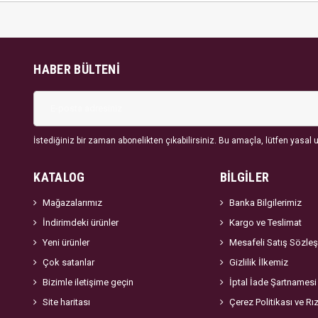
HABER BÜLTENI
İstediğiniz bir zaman abonelikten çıkabilirsiniz. Bu amaçla, lütfen yasal uy
KATALOG
BİLGİLER
Mağazalarımız
Banka Bilgilerimiz
İndirimdeki ürünler
Kargo ve Teslimat
Yeni ürünler
Mesafeli Satış Sözle
Çok satanlar
Gizlilik İlkemiz
Bizimle iletişime geçin
İptal İade Şartnamesi
Site haritası
Çerez Politikası ve Rı