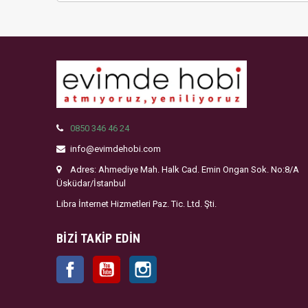
0850 346 46 24
info@evimdehobi.com
Adres: Ahmediye Mah. Halk Cad. Emin Ongan Sok. No:8/A
Üsküdar/İstanbul
Libra İnternet Hizmetleri Paz. Tic. Ltd. Şti.
BIZI TAKIP EDIN
Facebook
YouTube
Instagram