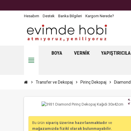
Hesabım
Destek
Banka Bilgileri
Kargom Nerede?
BOYA
VERNIK
YAPIŞTIRICIL
view_headline
chevron_right
Transfer ve Dekopaj
chevron_right
Pirinç Dekopaj
chevron_right
Diamond 
zoom_o
Bu ürün
sipariş üzerine hazırlanmaktadır
ve
mağazamızda fizikî olarak bulunmayabilir.