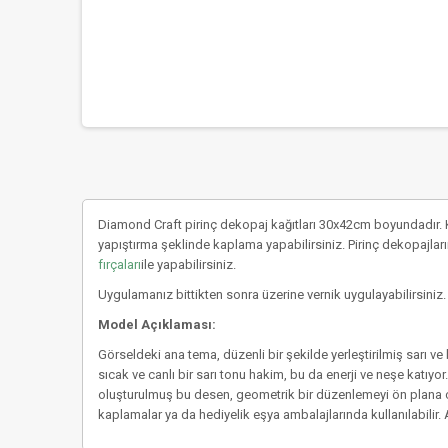
Diamond Craft pirinç dekopaj kağıtları 30x42cm boyundadır. K
yapıştırma şeklinde kaplama yapabilirsiniz. Pirinç dekopajların
fırçaları
ile yapabilirsiniz.
Uygulamanız bittikten sonra üzerine vernik uygulayabilirsiniz.
Model Açıklaması:
Görseldeki ana tema, düzenli bir şekilde yerleştirilmiş sarı v
sıcak ve canlı bir sarı tonu hakim, bu da enerji ve neşe katıyo
oluşturulmuş bu desen, geometrik bir düzenlemeyi ön plana çıka
kaplamalar ya da hediyelik eşya ambalajlarında kullanılabilir. A