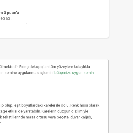
lam
3
puan'a
e
₺0,60
.
mektedir. Pirinç dekopajları tüm yüzeylere kolaylıkla
rıcının zemine uygulanması işlemini
bütçenize uygun zemin
p olup, eşit boyutlardaki kareler ile dolu. Renk hissi olarak
age etkisi de yaratabilir. Karelerin düzgün dizilimiyle
ak tekstillerinde masa örtüsü veya peçete, duvar kağıdı,
.