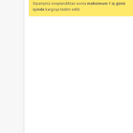
Siparişiniz onaylandıktan sonra
maksimum 1 iş günü
içinde
kargoya teslim edilir.