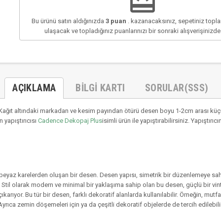
redeem
Bu ürünü satın aldığınızda
3
puan
. kazanacaksınız, sepetiniz top
ulaşacak ve topladığınız puanlarınızı bir sonraki alışverişinizd
AÇIKLAMA
BILGI KARTI
SORULAR(SSS)
ağıt altındaki markadan ve kesim payından ötürü desen boyu 1-2cm arası küçül
 yapıştırıcısı
Cadence Dekopaj Plus
isimli ürün ile yapıştırabilirsiniz. Yapıştı
e beyaz karelerden oluşan bir desen. Desen yapısı, simetrik bir düzenlemeye sahi
r. Stil olarak modern ve minimal bir yaklaşıma sahip olan bu desen, güçlü bir vint
rıyor. Bu tür bir desen, farklı dekoratif alanlarda kullanılabilir. Örneğin, mutf
yrıca zemin döşemeleri için ya da çeşitli dekoratif objelerde de tercih edilebilir