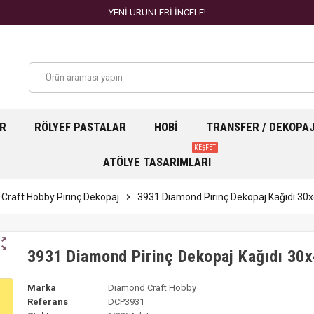
YENİ ÜRÜNLERİ İNCELE!
AR
RÖLYEF PASTALAR
HOBI
TRANSFER / DEKOPA
KEŞFET
ATÖLYE TASARIMLARI
Craft Hobby Pirinç Dekopaj
chevron_right
3931 Diamond Pirinç Dekopaj Kağıdı 3
ut_map
3931 Diamond Pirinç Dekopaj Kağıdı 30
Marka
Diamond Craft Hobby
Referans
DCP3931