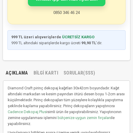
0850 346 46 24
999 TL üzeri alışverişlerde
ÜCRETSİZ KARGO
999 TL altındaki siparişlerde kargo ücreti
99,90 TL
’dir.
AÇIKLAMA
BILGI KARTI
SORULAR(SSS)
Diamond Craft pirinç dekopaj kağıtları 30x42cm boyundadır. Kağıt
altındaki markadan ve kesim payından ötürü desen boyu 1-2cm arası
küçülmektedir. Pirinç dekopajları tüm yüzeylere kolaylıkla yapıştırma
şeklinde kaplama yapabilirsiniz. Pirinç dekopajların yapıştırıcısı
Cadence Dekopaj Plus
isimli ürün ile yapıştırabilirsiniz. Yapıştırıcının
zemine uygulanması işlemini
bütçenize uygun zemin fırçaları
ile
yapabilirsiniz.
Uygulamanız bittikten sonra üzerine vernik uygulayabilirsiniz.