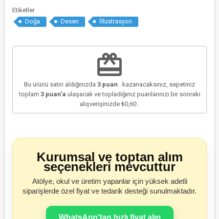
Etiketler
Doğa
Desen
İllüstrasyon
redeem
Bu ürünü satın aldığınızda
3
puan
. kazanacaksınız, sepetiniz
toplam
3
puan'a
ulaşacak ve topladığınız puanlarınızı bir sonraki
alışverişinizde
₺0,60
.
Kurumsal ve toptan alım
seçenekleri mevcuttur
Atölye, okul ve üretim yapanlar için yüksek adetli
siparişlerde özel fiyat ve tedarik desteği sunulmaktadır.
WhatsApp’tan hızlı fiyat alın