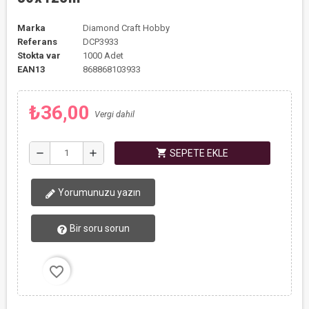
Marka
Diamond Craft Hobby
Referans
DCP3933
Stokta var
1000 Adet
EAN13
868868103933
₺36,00
Vergi dahil
shopping_cart
remove
add
SEPETE EKLE
Yorumunuzu yazın
Bir soru sorun
favorite_border