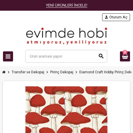
YENİ ÜRÜNLERİ İNCELE!
person
Oturum Aç
0
view_headline
search
chevron_right
chevron_right
chevron_right
Transfer ve Dekopaj
Pirinç Dekopaj
Diamond Craft Hobby Pirinç Deko