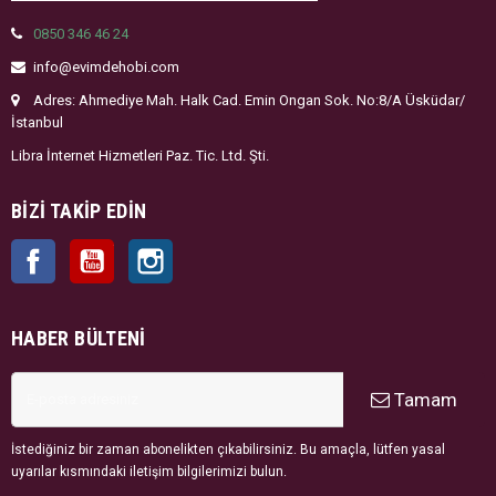
0850 346 46 24
info@evimdehobi.com
Adres: Ahmediye Mah. Halk Cad. Emin Ongan Sok. No:8/A Üsküdar/
İstanbul
Libra İnternet Hizmetleri Paz. Tic. Ltd. Şti.
BIZI TAKIP EDIN
Facebook
YouTube
Instagram
HABER BÜLTENI
Tamam
İstediğiniz bir zaman abonelikten çıkabilirsiniz. Bu amaçla, lütfen yasal
uyarılar kısmındaki iletişim bilgilerimizi bulun.