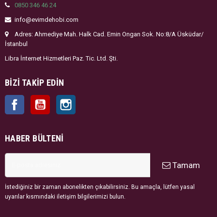
0850 346 46 24
info@evimdehobi.com
Adres: Ahmediye Mah. Halk Cad. Emin Ongan Sok. No:8/A Üsküdar/
İstanbul
Libra İnternet Hizmetleri Paz. Tic. Ltd. Şti.
BIZI TAKIP EDIN
Facebook
YouTube
Instagram
HABER BÜLTENI
Tamam
İstediğiniz bir zaman abonelikten çıkabilirsiniz. Bu amaçla, lütfen yasal
uyarılar kısmındaki iletişim bilgilerimizi bulun.