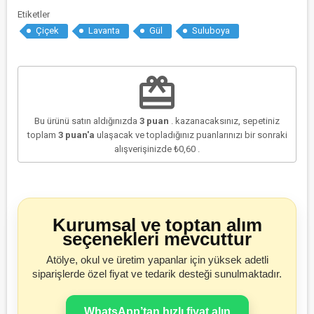
Etiketler
Çiçek
Lavanta
Gül
Suluboya
redeem
Bu ürünü satın aldığınızda
3
puan
. kazanacaksınız, sepetiniz
toplam
3
puan'a
ulaşacak ve topladığınız puanlarınızı bir sonraki
alışverişinizde
₺0,60
.
Kurumsal ve toptan alım
seçenekleri mevcuttur
Atölye, okul ve üretim yapanlar için yüksek adetli
siparişlerde özel fiyat ve tedarik desteği sunulmaktadır.
WhatsApp’tan hızlı fiyat alın