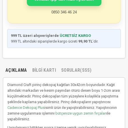
0850 346 46 24
999 TL üzeri alışverişlerde
ÜCRETSİZ KARGO
999 TL altındaki siparişlerde kargo ücreti
99,90 TL
’dir.
AÇIKLAMA
BILGI KARTI
SORULAR(SSS)
Diamond Craft pirinç dekopaj kağıtları 30x42cm boyundadır. Kağıt
altındaki markadan ve kesim payından ötürü desen boyu 1-2cm arası
küçülmektedir. Pirinç dekopajları tüm yüzeylere kolaylıkla yapıştırma
şeklinde kaplama yapabilirsiniz. Pirinç dekopajların yapıştırıcısı
Cadence Dekopaj Plus
isimli ürün ile yapıştırabilirsiniz. Yapıştırıcının
zemine uygulanması işlemini
bütçenize uygun zemin fırçaları
ile
yapabilirsiniz.
Uygulamanız bittikten sonra üzerine vernik uygulayabilirsiniz.