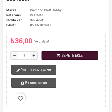
Marka
Diamond Craft Hobby
Referans
DCP3947
Stokta var
999 Adet
EAN13
868868103947
₺36,00
Vergi dahil
shopping_cart
remove
add
SEPETE EKLE
Yorumunuzu yazın
Bir soru sorun
favorite_border