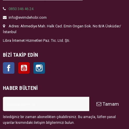
0850 346 46 24
info@evimdehobi.com
Adres: Ahmediye Mah. Halk Cad. Emin Ongan Sok. No:8/A Üsküdar/
İstanbul
Libra İnternet Hizmetleri Paz. Tic. Ltd. Şti.
BIZI TAKIP EDIN
Facebook
YouTube
Instagram
HABER BÜLTENI
Tamam
İstediğiniz bir zaman abonelikten çıkabilirsiniz. Bu amaçla, lütfen yasal
uyarılar kısmındaki iletişim bilgilerimizi bulun.