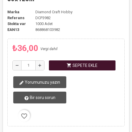
Marka
Diamond Craft Hobby
Referans
DCP3982
Stokta var
1000 Adet
EAN13
868868103982
₺36,00
Vergi dahil
shopping_cart
remove
add
SEPETE EKLE
Yorumunuzu yazın
Bir soru sorun
favorite_border