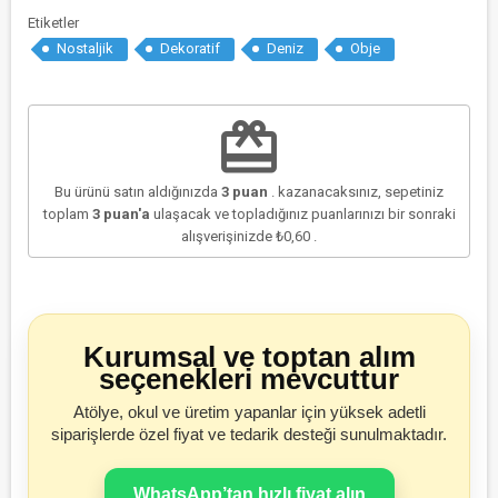
Etiketler
Nostaljik
Dekoratif
Deniz
Obje
redeem
Bu ürünü satın aldığınızda
3
puan
. kazanacaksınız, sepetiniz
toplam
3
puan'a
ulaşacak ve topladığınız puanlarınızı bir sonraki
alışverişinizde
₺0,60
.
Kurumsal ve toptan alım
seçenekleri mevcuttur
Atölye, okul ve üretim yapanlar için yüksek adetli
siparişlerde özel fiyat ve tedarik desteği sunulmaktadır.
WhatsApp’tan hızlı fiyat alın