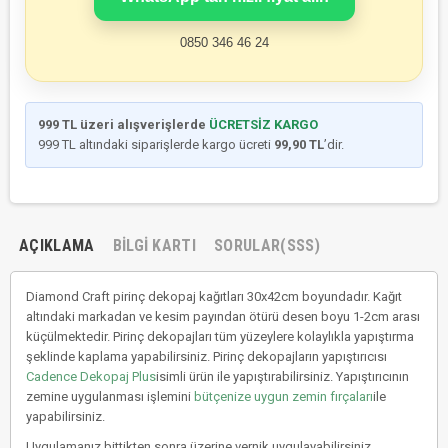
0850 346 46 24
999 TL üzeri alışverişlerde
ÜCRETSİZ KARGO
999 TL altındaki siparişlerde kargo ücreti
99,90 TL
’dir.
AÇIKLAMA
BILGI KARTI
SORULAR(SSS)
Diamond Craft pirinç dekopaj kağıtları 30x42cm boyundadır. Kağıt
altındaki markadan ve kesim payından ötürü desen boyu 1-2cm arası
küçülmektedir. Pirinç dekopajları tüm yüzeylere kolaylıkla yapıştırma
şeklinde kaplama yapabilirsiniz. Pirinç dekopajların yapıştırıcısı
Cadence Dekopaj Plus
isimli ürün ile yapıştırabilirsiniz. Yapıştırıcının
zemine uygulanması işlemini
bütçenize uygun zemin fırçaları
ile
yapabilirsiniz.
Uygulamanız bittikten sonra üzerine vernik uygulayabilirsiniz.