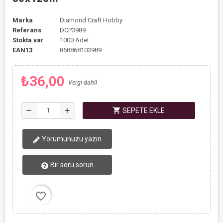
Marka
Diamond Craft Hobby
Referans
DCP3989
Stokta var
1000 Adet
EAN13
868868103989
₺36,00
Vergi dahil
shopping_cart
remove
add
SEPETE EKLE
Yorumunuzu yazın
Bir soru sorun
favorite_border