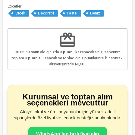
Etiketler
Çiçek
Dekoratif
Pastel
Deniz
redeem
Bu ürünü satın aldığınızda
3
puan
. kazanacaksınız, sepetiniz
toplam
3
puan'a
ulaşacak ve topladığınız puanlarınızı bir sonraki
alışverişinizde
₺0,60
.
Kurumsal ve toptan alım
seçenekleri mevcuttur
Atölye, okul ve üretim yapanlar için yüksek adetli
siparişlerde özel fiyat ve tedarik desteği sunulmaktadır.
WhatsApp’tan hızlı fiyat alın