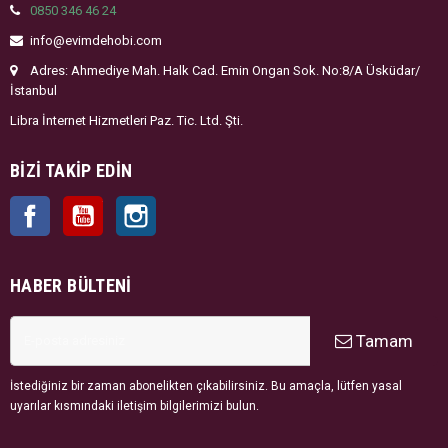
0850 346 46 24
info@evimdehobi.com
Adres: Ahmediye Mah. Halk Cad. Emin Ongan Sok. No:8/A Üsküdar/
İstanbul
Libra İnternet Hizmetleri Paz. Tic. Ltd. Şti.
BIZI TAKIP EDIN
Facebook
YouTube
Instagram
HABER BÜLTENI
Tamam
İstediğiniz bir zaman abonelikten çıkabilirsiniz. Bu amaçla, lütfen yasal
uyarılar kısmındaki iletişim bilgilerimizi bulun.