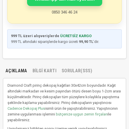
0850 346 46 24
999 TL üzeri alışverişlerde
ÜCRETSİZ KARGO
999 TL altındaki siparişlerde kargo ücreti
99,90 TL
’dir.
AÇIKLAMA
BILGI KARTI
SORULAR(SSS)
Diamond Craft pirinç dekopaj kağıtları 30x42cm boyundadır. Kağıt
altındaki markadan ve kesim payından ötürü desen boyu 1-2cm arası
küçülmektedir. Pirinç dekopajları tüm yüzeylere kolaylıkla yapıştırma
şeklinde kaplama yapabilirsiniz. Pirinç dekopajların yapıştırıcısı
Cadence Dekopaj Plus
isimli ürün ile yapıştırabilirsiniz. Yapıştırıcının
zemine uygulanması işlemini
bütçenize uygun zemin fırçaları
ile
yapabilirsiniz.
Uygulamanız bittikten sonra üzerine vernik uygulayabilirsiniz.