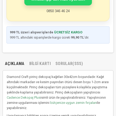
0850 346 46 24
999 TL üzeri alışverişlerde
ÜCRETSİZ KARGO
999 TL altındaki siparişlerde kargo ücreti
99,90 TL
’dir.
AÇIKLAMA
BILGI KARTI
SORULAR(SSS)
Diamond Craft pirinç dekopaj kağıtları 30x42cm boyundadır. Kağıt
altındaki markadan ve kesim payından ötürü desen boyu 1-2cm arası
küçülmektedir. Pirinç dekopajları tüm yüzeylere kolaylıkla yapıştırma
şeklinde kaplama yapabilirsiniz. Pirinç dekopajların yapıştırıcısı
Cadence Dekopaj Plus
isimli ürün ile yapıştırabilirsiniz. Yapıştırıcının
zemine uygulanması işlemini
bütçenize uygun zemin fırçaları
ile
yapabilirsiniz.
Uygulamanız bittikten sonra üzerine vernik uygulayabilirsiniz.