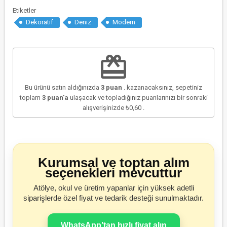
Etiketler
Dekoratif
Deniz
Modern
redeem
Bu ürünü satın aldığınızda
3
puan
. kazanacaksınız, sepetiniz
toplam
3
puan'a
ulaşacak ve topladığınız puanlarınızı bir sonraki
alışverişinizde
₺0,60
.
Kurumsal ve toptan alım
seçenekleri mevcuttur
Atölye, okul ve üretim yapanlar için yüksek adetli
siparişlerde özel fiyat ve tedarik desteği sunulmaktadır.
WhatsApp’tan hızlı fiyat alın