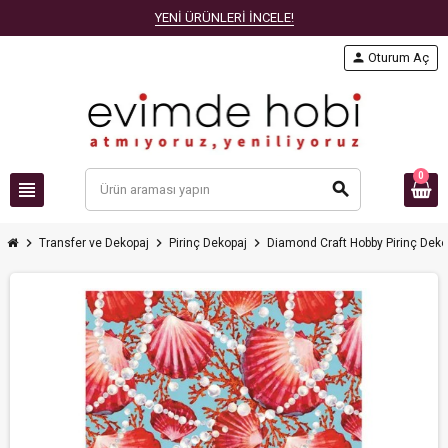
YENİ ÜRÜNLERİ İNCELE!
person
Oturum Aç
0
view_headline
search
chevron_right
chevron_right
chevron_right
Transfer ve Dekopaj
Pirinç Dekopaj
Diamond Craft Hobby Pirinç Deko