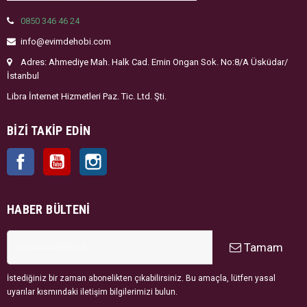
0850 346 46 24
info@evimdehobi.com
Adres: Ahmediye Mah. Halk Cad. Emin Ongan Sok. No:8/A Üsküdar/
İstanbul
Libra İnternet Hizmetleri Paz. Tic. Ltd. Şti.
BIZI TAKIP EDIN
Facebook
YouTube
Instagram
HABER BÜLTENI
Tamam
İstediğiniz bir zaman abonelikten çıkabilirsiniz. Bu amaçla, lütfen yasal
uyarılar kısmındaki iletişim bilgilerimizi bulun.