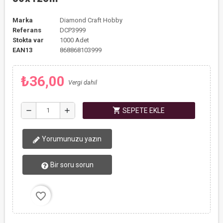
Marka
Diamond Craft Hobby
Referans
DCP3999
Stokta var
1000 Adet
EAN13
868868103999
₺36,00
Vergi dahil
shopping_cart
remove
add
SEPETE EKLE
Yorumunuzu yazın
Bir soru sorun
favorite_border