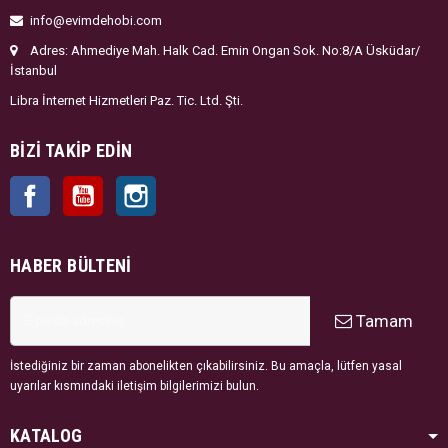
info@evimdehobi.com
Adres: Ahmediye Mah. Halk Cad. Emin Ongan Sok. No:8/A Üsküdar/
İstanbul
Libra İnternet Hizmetleri Paz. Tic. Ltd. Şti.
BIZI TAKIP EDIN
Facebook
YouTube
Instagram
HABER BÜLTENI
Tamam
İstediğiniz bir zaman abonelikten çıkabilirsiniz. Bu amaçla, lütfen yasal
uyarılar kısmındaki iletişim bilgilerimizi bulun.
KATALOG