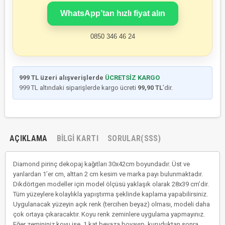
WhatsApp’tan hızlı fiyat alın
0850 346 46 24
999 TL üzeri alışverişlerde
ÜCRETSİZ KARGO
999 TL altındaki siparişlerde kargo ücreti
99,90 TL
’dir.
AÇIKLAMA
BILGI KARTI
SORULAR(SSS)
Diamond pirinç dekopaj kağıtları 30x42cm boyundadır. Üst ve
yanlardan 1’er cm, alttan 2 cm kesim ve marka payı bulunmaktadır.
Dikdörtgen modeller için model ölçüsü yaklaşık olarak 28x39 cm’dir.
Tüm yüzeylere kolaylıkla yapıştırma şeklinde kaplama yapabilirsiniz.
Uygulanacak yüzeyin açık renk (tercihen beyaz) olması, modeli daha
çok ortaya çıkaracaktır. Koyu renk zeminlere uygulama yapmayınız.
Eğer zemininiz koyu ise, 1 kat beyaza boyayıp, kuruduktan sonra