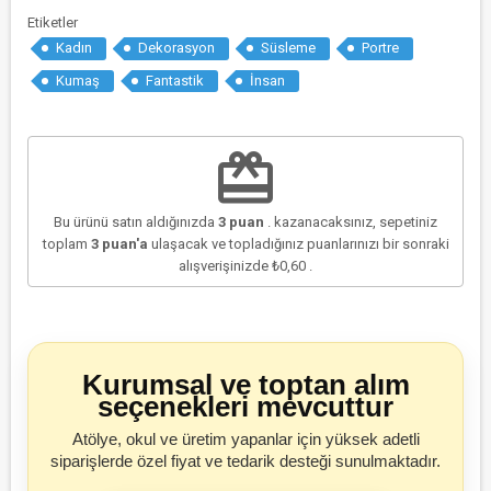
Etiketler
Kadın
Dekorasyon
Süsleme
Portre
Kumaş
Fantastik
İnsan
redeem
Bu ürünü satın aldığınızda
3
puan
. kazanacaksınız, sepetiniz
toplam
3
puan'a
ulaşacak ve topladığınız puanlarınızı bir sonraki
alışverişinizde
₺0,60
.
Kurumsal ve toptan alım
seçenekleri mevcuttur
Atölye, okul ve üretim yapanlar için yüksek adetli
siparişlerde özel fiyat ve tedarik desteği sunulmaktadır.