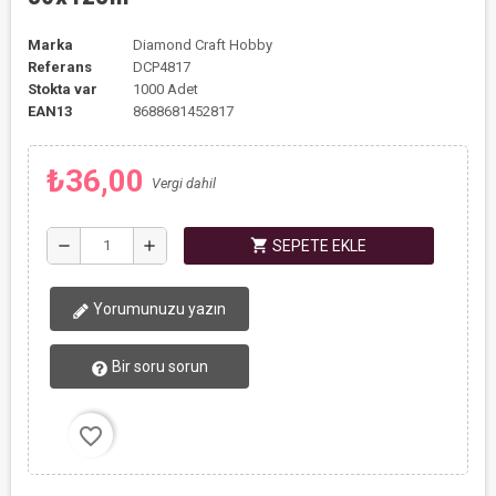
Marka
Diamond Craft Hobby
Referans
DCP4817
Stokta var
1000 Adet
EAN13
8688681452817
₺36,00
Vergi dahil
shopping_cart
remove
add
SEPETE EKLE
Yorumunuzu yazın
Bir soru sorun
favorite_border