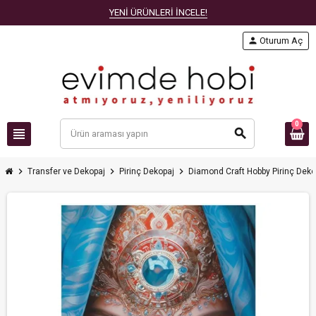
YENİ ÜRÜNLERİ İNCELE!
person
Oturum Aç
0
view_headline
search
chevron_right
chevron_right
chevron_right
Transfer ve Dekopaj
Pirinç Dekopaj
Diamond Craft Hobby Pirinç Deko