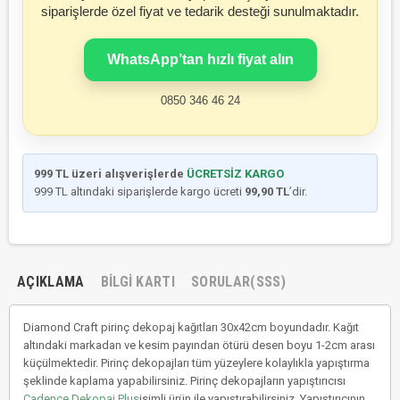
siparişlerde özel fiyat ve tedarik desteği sunulmaktadır.
WhatsApp’tan hızlı fiyat alın
0850 346 46 24
999 TL üzeri alışverişlerde
ÜCRETSİZ KARGO
999 TL altındaki siparişlerde kargo ücreti
99,90 TL
’dir.
AÇIKLAMA
BILGI KARTI
SORULAR(SSS)
Diamond Craft pirinç dekopaj kağıtları 30x42cm boyundadır. Kağıt
altındaki markadan ve kesim payından ötürü desen boyu 1-2cm arası
küçülmektedir. Pirinç dekopajları tüm yüzeylere kolaylıkla yapıştırma
şeklinde kaplama yapabilirsiniz. Pirinç dekopajların yapıştırıcısı
Cadence Dekopaj Plus
isimli ürün ile yapıştırabilirsiniz. Yapıştırıcının