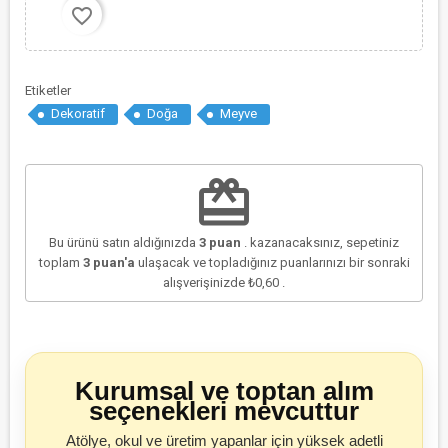
favorite_border
Etiketler
Dekoratif
Doğa
Meyve
redeem
Bu ürünü satın aldığınızda
3
puan
. kazanacaksınız, sepetiniz
toplam
3
puan'a
ulaşacak ve topladığınız puanlarınızı bir sonraki
alışverişinizde
₺0,60
.
Kurumsal ve toptan alım
seçenekleri mevcuttur
Atölye, okul ve üretim yapanlar için yüksek adetli