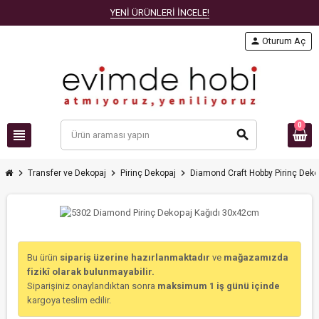
YENİ ÜRÜNLERİ İNCELE!
person
Oturum Aç
0
view_headline
search
chevron_right
chevron_right
chevron_right
Transfer ve Dekopaj
Pirinç Dekopaj
Diamond Craft Hobby Pirinç Deko
Bu ürün
sipariş üzerine hazırlanmaktadır
ve
mağazamızda
fizikî olarak bulunmayabilir.
Siparişiniz onaylandıktan sonra
maksimum 1 iş günü içinde
kargoya teslim edilir.