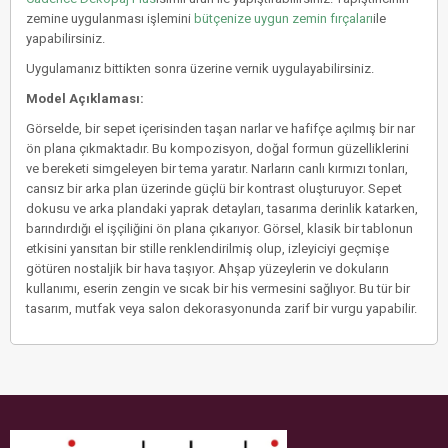
zemine uygulanması işlemini
bütçenize uygun zemin fırçaları
ile
yapabilirsiniz.
Uygulamanız bittikten sonra üzerine vernik uygulayabilirsiniz.
Model Açıklaması:
Görselde, bir sepet içerisinden taşan narlar ve hafifçe açılmış bir nar
ön plana çıkmaktadır. Bu kompozisyon, doğal formun güzelliklerini
ve bereketi simgeleyen bir tema yaratır. Narların canlı kırmızı tonları,
cansız bir arka plan üzerinde güçlü bir kontrast oluşturuyor. Sepet
dokusu ve arka plandaki yaprak detayları, tasarıma derinlik katarken,
barındırdığı el işçiliğini ön plana çıkarıyor. Görsel, klasik bir tablonun
etkisini yansıtan bir stille renklendirilmiş olup, izleyiciyi geçmişe
götüren nostaljik bir hava taşıyor. Ahşap yüzeylerin ve dokuların
kullanımı, eserin zengin ve sıcak bir his vermesini sağlıyor. Bu tür bir
tasarım, mutfak veya salon dekorasyonunda zarif bir vurgu yapabilir.