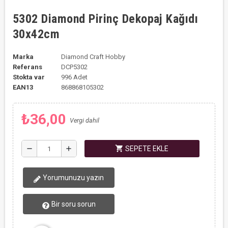
5302 Diamond Pirinç Dekopaj Kağıdı
30x42cm
Marka
Diamond Craft Hobby
Referans
DCP5302
Stokta var
996 Adet
EAN13
868868105302
₺36,00
Vergi dahil
shopping_cart
remove
add
SEPETE EKLE
Yorumunuzu yazın
Bir soru sorun