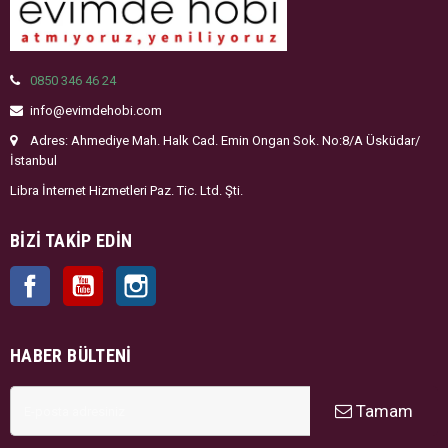
0850 346 46 24
info@evimdehobi.com
Adres: Ahmediye Mah. Halk Cad. Emin Ongan Sok. No:8/A Üsküdar/
İstanbul
Libra İnternet Hizmetleri Paz. Tic. Ltd. Şti.
BIZI TAKIP EDIN
Facebook
YouTube
Instagram
HABER BÜLTENI
Tamam