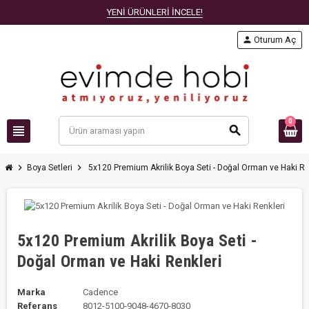
YENİ ÜRÜNLERİ İNCELE!
person
Oturum Aç
0
view_headline
search
chevron_right
chevron_right
Boya Setleri
5x120 Premium Akrilik Boya Seti - Doğal Orman ve Haki Re
5x120 Premium Akrilik Boya Seti -
Doğal Orman ve Haki Renkleri
Marka
Cadence
Referans
8012-5100-9048-4670-8030