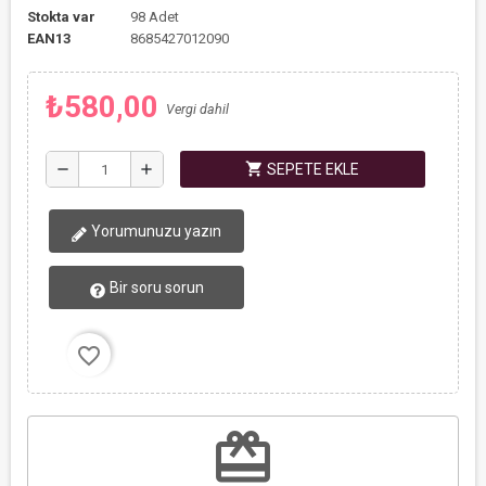
Stokta var
98 Adet
EAN13
8685427012090
₺580,00
Vergi dahil
shopping_cart
remove
add
SEPETE EKLE
Yorumunuzu yazın
Bir soru sorun
favorite_border
redeem