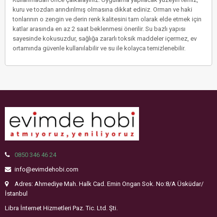
kuru ve tozdan arındırılmış olmasına dikkat ediniz. Orman ve haki
tonlarının o zengin ve derin renk kalitesini tam olarak elde etmek için
katlar arasında en az 2 saat beklenmesi önerilir. Su bazlı yapısı
sayesinde kokusuzdur, sağlığa zararlı toksik maddeler içermez, ev
ortamında güvenle kullanılabilir ve su ile kolayca temizlenebilir.
0850 346 46 24
info@evimdehobi.com
Adres: Ahmediye Mah. Halk Cad. Emin Ongan Sok. No:8/A Üsküdar/
İstanbul
Libra İnternet Hizmetleri Paz. Tic. Ltd. Şti.