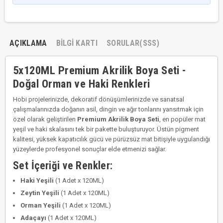
AÇIKLAMA
BILGI KARTI
SORULAR(SSS)
5x120ML Premium Akrilik Boya Seti -
Doğal Orman ve Haki Renkleri
Hobi projelerinizde, dekoratif dönüşümlerinizde ve sanatsal
çalışmalarınızda doğanın asil, dingin ve ağır tonlarını yansıtmak için
özel olarak geliştirilen
Premium Akrilik Boya Seti
, en popüler mat
yeşil ve haki skalasını tek bir pakette buluşturuyor. Üstün pigment
kalitesi, yüksek kapatıcılık gücü ve pürüzsüz mat bitişiyle uygulandığı
yüzeylerde profesyonel sonuçlar elde etmenizi sağlar.
Set İçeriği ve Renkler:
Haki Yeşili
(1 Adet x 120ML)
Zeytin Yeşili
(1 Adet x 120ML)
Orman Yeşili
(1 Adet x 120ML)
Adaçayı
(1 Adet x 120ML)