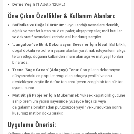
Defne Yeşili
(1 Adet x 120ML)
Öne Çıkan Özellikler & Kullanım Alanları:
Sofistike ve Doğal Görünüm:
Uygulandığı nesnelere derinlik,
ağırlık ve zarafet katan bu özel palet; ahşap tepsiler, mdf kutular
ve dekoratif nesneler üzerinde asil bir duruş sergiler.
'Jungalow' ve Etnik Dekorasyon Severler İçin İdeal:
Bol bitkili,
doğal dokulu ve bohem yaşam alanları yaratmak isteyenlerin sıkça
tercih ettiği, doğanın kalbinden ilham alan ağır ve mat yeşil tonları
bir arada.
Trend 'Sage Green' (Adaçayı) Tonu:
Son yılların dekorasyon
dünyasındaki en popüler rengi olan adaçayı yeşilini ve onu
destekleyen zeytin ile defne tonlarını içeren zengin bir ton sür ton
uyumu sunar.
Mat Bitişli Projeler İçin Mükemmel:
Yüksek kapatıcılık gücüne
sahip premium yapısı sayesinde, yüzeyde fırça izi veya
dalgalanma bırakmadan pürüzsüzce yayılır ve kuruduktan sonra
kusursuz mat bir doku bırakır.
Uygulama Önerisi:
Kullanmadan önce çalkalayınız. Uygulama yapılacak yüzeyin temiz,