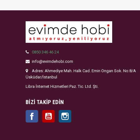
0850 346 46 24
info@evimdehobi.com
Adres: Ahmediye Mah. Halk Cad. Emin Ongan Sok. No:8/A
Üsküdar/İstanbul
Libra İnternet Hizmetleri Paz. Tic. Ltd. Şti.
BIZI TAKIP EDIN
Facebook
YouTube
Instagram