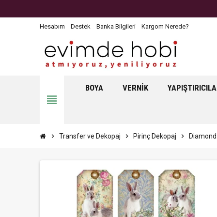
Hesabım
Destek
Banka Bilgileri
Kargom Nerede?
BOYA
VERNIK
YAPIŞTIRICIL
view_headline
chevron_right
Transfer ve Dekopaj
chevron_right
Pirinç Dekopaj
chevron_right
Diamond 