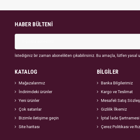
HABER BÜLTENI
İstediğiniz bir zaman abonelikten çıkabilirsiniz. Bu amaçla, lütfen yasal uy
KATALOG
BİLGİLER
Mağazalarımız
Banka Bilgilerimiz
İndirimdeki ürünler
Kargo ve Teslimat
Yeni ürünler
Mesafeli Satış Sözle
Çok satanlar
Gizlilik İlkemiz
Bizimle iletişime geçin
İptal İade Şartnamesi
Site haritası
Çerez Politikası ve Rı