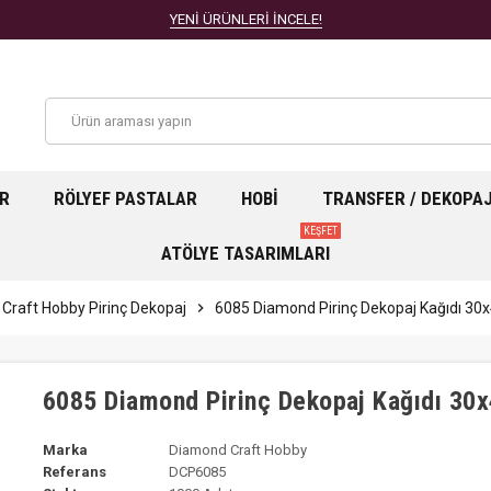
YENİ ÜRÜNLERİ İNCELE!
AR
RÖLYEF PASTALAR
HOBI
TRANSFER / DEKOPA
KEŞFET
ATÖLYE TASARIMLARI
Craft Hobby Pirinç Dekopaj
chevron_right
6085 Diamond Pirinç Dekopaj Kağıdı 3
6085 Diamond Pirinç Dekopaj Kağıdı 30
Marka
Diamond Craft Hobby
Referans
DCP6085