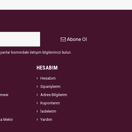
Abone Ol
arılar kısmındaki iletişim bilgilerimizi bulun.
HESABIM
Hesabım
Siparişlerim
şmesi
Adres Bilgilerim
Kuponlarım
İadelerim
za Metni
Yardım