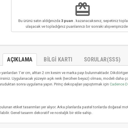
redeem
Bu ürünü satın aldığınızda
3
puan
. kazanacaksınız, sepetiniz top
ulaşacak ve topladığınız puanlarınızı bir sonraki alışverişinizd
AÇIKLAMA
BILGI KARTI
SORULAR(SSS)
 yanlardan 1’er cm, alttan 2 cm kesim ve marka payı bulunmaktadır. Dikdörtgen
irsiniz. Uygulanacak yüzeyin açık renk (tercihen beyaz) olması, modeli daha ç
uruduktan sonra uygulama yapın. Pirinç dekopajları yapıştırmak için
Cadence D
 bulunan etiket tasarımları yer alıyor. Arka planlarda pastel tonlarda doğasal mo
ilir. Genel tasarım dekoratif ve nostaljik bir stile sahip.