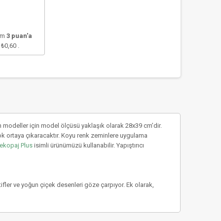
lam
3
puan'a
e
₺0,60
.
 modeller için model ölçüsü yaklaşık olarak 28x39 cm’dir.
ok ortaya çıkaracaktır. Koyu renk zeminlere uygulama
ekopaj Plus
isimli ürünümüzü kullanabilir. Yapıştırıcı
tifler ve yoğun çiçek desenleri göze çarpıyor. Ek olarak,