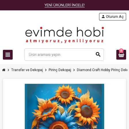
YENİ ÜRÜNLERİ İNCELE!
person
Oturum Aç
0
view_headline
search
chevron_right
chevron_right
chevron_right
Transfer ve Dekopaj
Pirinç Dekopaj
Diamond Craft Hobby Pirinç Deko