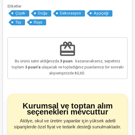
Etiketler
Çiçek
Doğa
Dekorasyon
Ayçiçeği
Tüy
Rüya
redeem
Bu ürünü satın aldığınızda
3
puan
. kazanacaksınız, sepetiniz
toplam
3
puan'a
ulaşacak ve topladığınız puanlarınızı bir sonraki
alışverişinizde
₺0,60
.
Kurumsal ve toptan alım
seçenekleri mevcuttur
Atölye, okul ve üretim yapanlar için yüksek adetli
siparişlerde özel fiyat ve tedarik desteği sunulmaktadır.