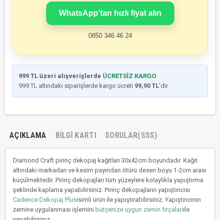
WhatsApp’tan hızlı fiyat alın
0850 346 46 24
999 TL üzeri alışverişlerde
ÜCRETSİZ KARGO
999 TL altındaki siparişlerde kargo ücreti
99,90 TL
’dir.
AÇIKLAMA
BILGI KARTI
SORULAR(SSS)
Diamond Craft pirinç dekopaj kağıtları 30x42cm boyundadır. Kağıt
altındaki markadan ve kesim payından ötürü desen boyu 1-2cm arası
küçülmektedir. Pirinç dekopajları tüm yüzeylere kolaylıkla yapıştırma
şeklinde kaplama yapabilirsiniz. Pirinç dekopajların yapıştırıcısı
Cadence Dekopaj Plus
isimli ürün ile yapıştırabilirsiniz. Yapıştırıcının
zemine uygulanması işlemini
bütçenize uygun zemin fırçaları
ile
yapabilirsiniz.