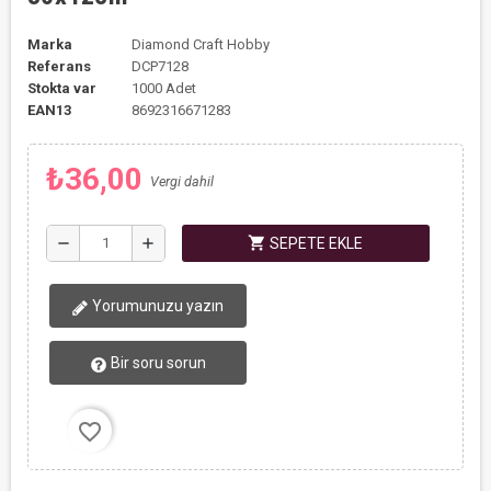
Marka
Diamond Craft Hobby
Referans
DCP7128
Stokta var
1000 Adet
EAN13
8692316671283
₺36,00
Vergi dahil
shopping_cart
remove
add
SEPETE EKLE
Yorumunuzu yazın
Bir soru sorun
favorite_border