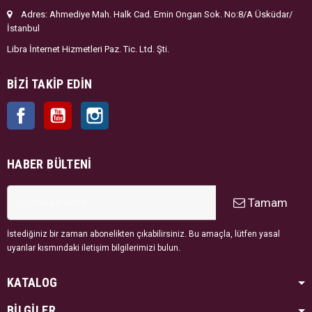
Adres: Ahmediye Mah. Halk Cad. Emin Ongan Sok. No:8/A Üsküdar/
İstanbul
Libra İnternet Hizmetleri Paz. Tic. Ltd. Şti.
BIZI TAKIP EDIN
Facebook
YouTube
Instagram
HABER BÜLTENI
Tamam
İstediğiniz bir zaman abonelikten çıkabilirsiniz. Bu amaçla, lütfen yasal
uyarılar kısmındaki iletişim bilgilerimizi bulun.
KATALOG
BİLGİLER