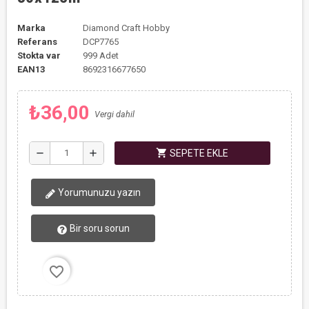
Marka
Diamond Craft Hobby
Referans
DCP7765
Stokta var
999 Adet
EAN13
8692316677650
₺36,00
Vergi dahil
shopping_cart
remove
add
SEPETE EKLE
Yorumunuzu yazın
Bir soru sorun
favorite_border