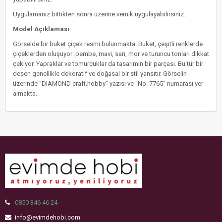
Uygulamanız bittikten sonra üzerine vernik uygulayabilirsiniz.
Model Açıklaması:
Görselde bir buket çiçek resmi bulunmakta. Buket, çeşitli renklerde
çiçeklerden oluşuyor: pembe, mavi, sarı, mor ve turuncu tonları dikkat
çekiyor. Yapraklar ve tomurcuklar da tasarımın bir parçası. Bu tür bir
desen genellikle dekoratif ve doğasal bir stil yansıtır. Görselin
üzerinde "DIAMOND craft.hobby" yazısı ve "No: 7765" numarası yer
almakta.
0850 346 46 24
info@evimdehobi.com