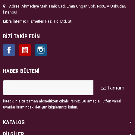
Adres: Ahmediye Mah. Halk Cad. Emin Ongan Sok. No:8/A Üsküdar/
İstanbul
Libra İnternet Hizmetleri Paz. Tic. Ltd. Şti.
BIZI TAKIP EDIN
Facebook
YouTube
Instagram
HABER BÜLTENI
Tamam
İstediğiniz bir zaman abonelikten çıkabilirsiniz. Bu amaçla, lütfen yasal
uyarılar kısmındaki iletişim bilgilerimizi bulun.
KATALOG
BİLGİLER