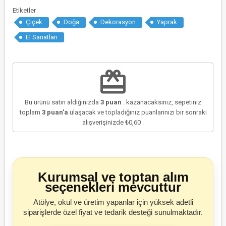
Etiketler
Çiçek
Doğa
Dekorasyon
Yaprak
El Sanatları
redeem
Bu ürünü satın aldığınızda
3
puan
. kazanacaksınız, sepetiniz
toplam
3
puan'a
ulaşacak ve topladığınız puanlarınızı bir sonraki
alışverişinizde
₺0,60
.
Kurumsal ve toptan alım
seçenekleri mevcuttur
Atölye, okul ve üretim yapanlar için yüksek adetli
siparişlerde özel fiyat ve tedarik desteği sunulmaktadır.