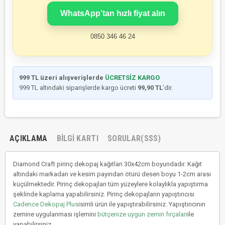
WhatsApp’tan hızlı fiyat alın
0850 346 46 24
999 TL üzeri alışverişlerde
ÜCRETSİZ KARGO
999 TL altındaki siparişlerde kargo ücreti
99,90 TL
’dir.
AÇIKLAMA
BILGI KARTI
SORULAR(SSS)
Diamond Craft pirinç dekopaj kağıtları 30x42cm boyundadır. Kağıt
altındaki markadan ve kesim payından ötürü desen boyu 1-2cm arası
küçülmektedir. Pirinç dekopajları tüm yüzeylere kolaylıkla yapıştırma
şeklinde kaplama yapabilirsiniz. Pirinç dekopajların yapıştırıcısı
Cadence Dekopaj Plus
isimli ürün ile yapıştırabilirsiniz. Yapıştırıcının
zemine uygulanması işlemini
bütçenize uygun zemin fırçaları
ile
yapabilirsiniz.