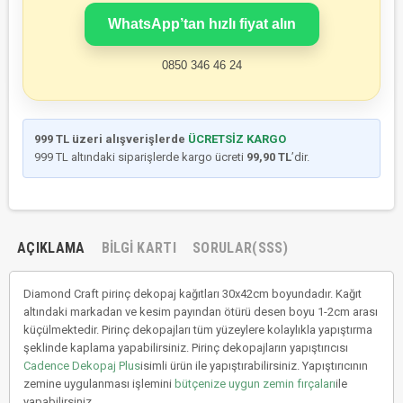
WhatsApp’tan hızlı fiyat alın
0850 346 46 24
999 TL üzeri alışverişlerde
ÜCRETSİZ KARGO
999 TL altındaki siparişlerde kargo ücreti
99,90 TL
’dir.
AÇIKLAMA
BILGI KARTI
SORULAR(SSS)
Diamond Craft pirinç dekopaj kağıtları 30x42cm boyundadır. Kağıt
altındaki markadan ve kesim payından ötürü desen boyu 1-2cm arası
küçülmektedir. Pirinç dekopajları tüm yüzeylere kolaylıkla yapıştırma
şeklinde kaplama yapabilirsiniz. Pirinç dekopajların yapıştırıcısı
Cadence Dekopaj Plus
isimli ürün ile yapıştırabilirsiniz. Yapıştırıcının
zemine uygulanması işlemini
bütçenize uygun zemin fırçaları
ile
yapabilirsiniz.