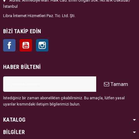
Adres: Ahmediye Mah. Halk Cad. Emin Ongan Sok. No:8/A Üsküdar/
İstanbul
Libra İnternet Hizmetleri Paz. Tic. Ltd. Şti.
BIZI TAKIP EDIN
Facebook
YouTube
Instagram
HABER BÜLTENI
Tamam
İstediğiniz bir zaman abonelikten çıkabilirsiniz. Bu amaçla, lütfen yasal
uyarılar kısmındaki iletişim bilgilerimizi bulun.
KATALOG
BİLGİLER