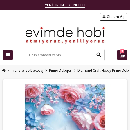
YENİ ÜRÜNLERİ İNCELE!
person
Oturum Aç
0
view_headline
search
chevron_right
chevron_right
chevron_right
Transfer ve Dekopaj
Pirinç Dekopaj
Diamond Craft Hobby Pirinç Deko