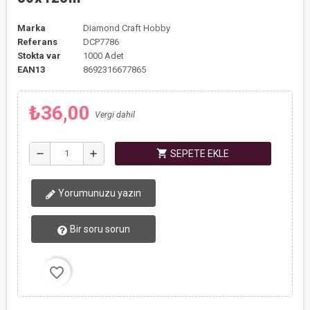
Marka
Diamond Craft Hobby
Referans
DCP7786
Stokta var
1000 Adet
EAN13
8692316677865
₺36,00
Vergi dahil
shopping_cart
remove
add
SEPETE EKLE
Yorumunuzu yazın
Bir soru sorun
favorite_border