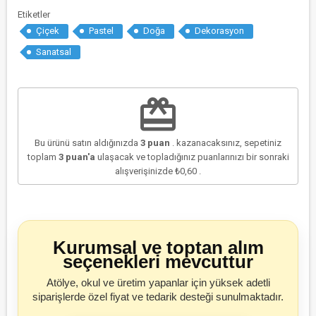
Etiketler
Çiçek
Pastel
Doğa
Dekorasyon
Sanatsal
redeem
Bu ürünü satın aldığınızda
3
puan
. kazanacaksınız, sepetiniz
toplam
3
puan'a
ulaşacak ve topladığınız puanlarınızı bir sonraki
alışverişinizde
₺0,60
.
Kurumsal ve toptan alım
seçenekleri mevcuttur
Atölye, okul ve üretim yapanlar için yüksek adetli
siparişlerde özel fiyat ve tedarik desteği sunulmaktadır.