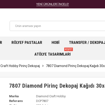
YENİ ÜRÜNLERİ İNCELE!
AR
RÖLYEF PASTALAR
HOBI
TRANSFER / DEKOPA
KEŞFET
ATÖLYE TASARIMLARI
Craft Hobby Pirinç Dekopaj
chevron_right
7807 Diamond Pirinç Dekopaj Kağıdı 3
7807 Diamond Pirinç Dekopaj Kağıdı 30
Marka
Diamond Craft Hobby
Referans
DCP7807