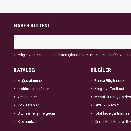
HABER BÜLTENI
İstediğiniz bir zaman abonelikten çıkabilirsiniz. Bu amaçla, lütfen yasal uy
KATALOG
BİLGİLER
Mağazalarımız
Banka Bilgilerimiz
İndirimdeki ürünler
Kargo ve Teslimat
Yeni ürünler
Mesafeli Satış Sözle
Çok satanlar
Gizlilik İlkemiz
Bizimle iletişime geçin
İptal İade Şartnamesi
Site haritası
Çerez Politikası ve Rı