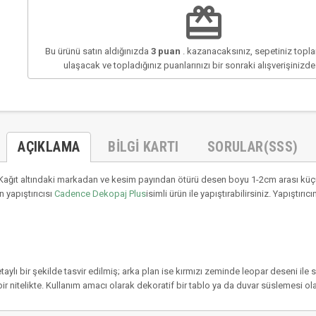
redeem
Bu ürünü satın aldığınızda
3
puan
. kazanacaksınız, sepetiniz top
ulaşacak ve topladığınız puanlarınızı bir sonraki alışverişinizd
AÇIKLAMA
BILGI KARTI
SORULAR(SSS)
ağıt altındaki markadan ve kesim payından ötürü desen boyu 1-2cm arası küçül
 yapıştırıcısı
Cadence Dekopaj Plus
isimli ürün ile yapıştırabilirsiniz. Yapıştı
etaylı bir şekilde tasvir edilmiş; arka plan ise kırmızı zeminde leopar deseni ile
ir nitelikte. Kullanım amacı olarak dekoratif bir tablo ya da duvar süslemesi olar