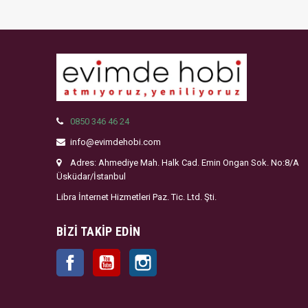
0850 346 46 24
info@evimdehobi.com
Adres: Ahmediye Mah. Halk Cad. Emin Ongan Sok. No:8/A
Üsküdar/İstanbul
Libra İnternet Hizmetleri Paz. Tic. Ltd. Şti.
BIZI TAKIP EDIN
Facebook
YouTube
Instagram