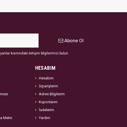
Abone Ol
arılar kısmındaki iletişim bilgilerimizi bulun.
HESABIM
Hesabım
Siparişlerim
şmesi
Adres Bilgilerim
Kuponlarım
İadelerim
za Metni
Yardım