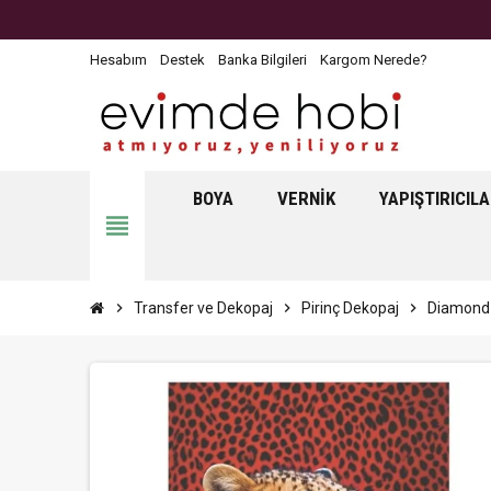
Hesabım
Destek
Banka Bilgileri
Kargom Nerede?
BOYA
VERNIK
YAPIŞTIRICIL
view_headline
chevron_right
Transfer ve Dekopaj
chevron_right
Pirinç Dekopaj
chevron_right
Diamond 