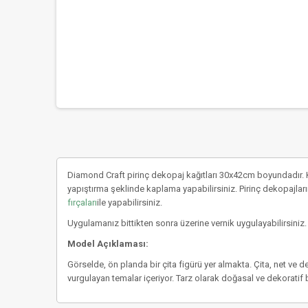
Diamond Craft pirinç dekopaj kağıtları 30x42cm boyundadır. K
yapıştırma şeklinde kaplama yapabilirsiniz. Pirinç dekopajların
fırçaları
ile yapabilirsiniz.
Uygulamanız bittikten sonra üzerine vernik uygulayabilirsiniz.
Model Açıklaması:
Görselde, ön planda bir çita figürü yer almakta. Çita, net ve d
vurgulayan temalar içeriyor. Tarz olarak doğasal ve dekoratif b