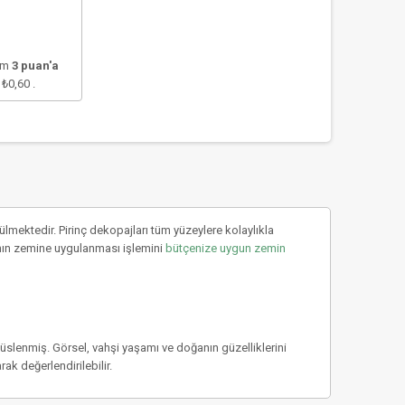
lam
3
puan'a
e
₺0,60
.
mektedir. Pirinç dekopajları tüm yüzeylere kolaylıkla
rıcının zemine uygulanması işlemini
bütçenize uygun zemin
 süslenmiş. Görsel, vahşi yaşamı ve doğanın güzelliklerini
ak değerlendirilebilir.