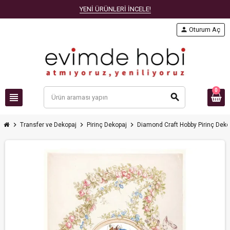
YENİ ÜRÜNLERİ İNCELE!
person
Oturum Aç
0
view_headline
search
chevron_right
chevron_right
chevron_right
Transfer ve Dekopaj
Pirinç Dekopaj
Diamond Craft Hobby Pirinç Deko