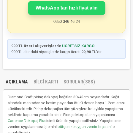
WhatsApp’tan hızlı fiyat alın
0850 346 46 24
999 TL üzeri alışverişlerde
ÜCRETSİZ KARGO
999 TL altındaki siparişlerde kargo ücreti
99,90 TL
’dir.
AÇIKLAMA
BILGI KARTI
SORULAR(SSS)
Diamond Craft pirinç dekopaj kağıtları 30x42cm boyundadır. Kağıt
altındaki markadan ve kesim payından ötürü desen boyu 1-2cm arası
küçülmektedir. Pirinç dekopajları tüm yüzeylere kolaylıkla yapıştırma
şeklinde kaplama yapabilirsiniz. Pirinç dekopajların yapıştırıcısı
Cadence Dekopaj Plus
isimli ürün ile yapıştırabilirsiniz. Yapıştırıcının
zemine uygulanması işlemini
bütçenize uygun zemin fırçaları
ile
yapabilirsiniz.