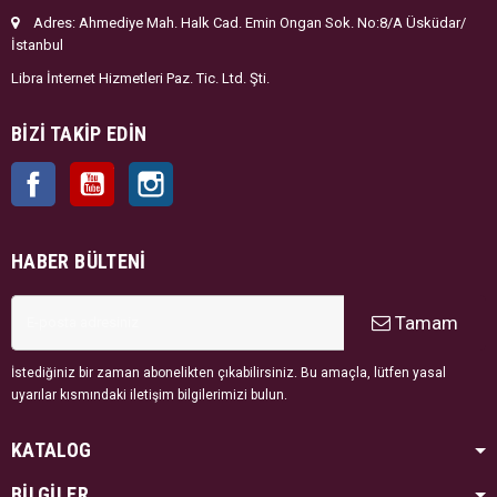
Adres: Ahmediye Mah. Halk Cad. Emin Ongan Sok. No:8/A Üsküdar/
İstanbul
Libra İnternet Hizmetleri Paz. Tic. Ltd. Şti.
BIZI TAKIP EDIN
Facebook
YouTube
Instagram
HABER BÜLTENI
Tamam
İstediğiniz bir zaman abonelikten çıkabilirsiniz. Bu amaçla, lütfen yasal
uyarılar kısmındaki iletişim bilgilerimizi bulun.
KATALOG
BİLGİLER