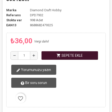
Marka
Diamond Craft Hobby
Referans
DPD7932
Stokta var
998 Adet
EAN13
8688682479325
₺36,00
Vergi dahil
shopping_cart
remove
add
SEPETE EKLE
Yorumunuzu yazın
Bir soru sorun
favorite_border