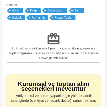
Etiketler
Çiçek
Doğa
Dekorasyon
Zarif
Çelenk
Romantik
Pastel Tonlar
redeem
Bu ürünü satın aldığınızda
3
puan
. kazanacaksınız, sepetiniz
toplam
3
puan'a
ulaşacak ve topladığınız puanlarınızı bir sonraki
alışverişinizde
₺0,60
.
Kurumsal ve toptan alım
seçenekleri mevcuttur
Atölye, okul ve üretim yapanlar için yüksek adetli
siparişlerde özel fiyat ve tedarik desteği sunulmaktadır.