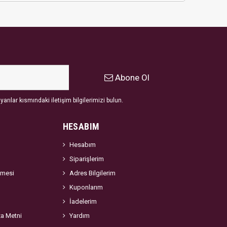
Abone Ol
arılar kısmındaki iletişim bilgilerimizi bulun.
HESABIM
Hesabım
Siparişlerim
şmesi
Adres Bilgilerim
Kuponlarım
İadelerim
za Metni
Yardım