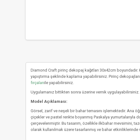
Diamond Craft pirinç dekopaj kağıtları 30x42cm boyundadır. K
yapıştırma şeklinde kaplama yapabilirsiniz. Pirinç dekopajların
fırçaları
ile yapabilirsiniz.
Uygulamanız bittikten sonra üzerine vernik uygulayabilirsiniz.
Model Açıklaması:
Görsel, zarif ve neşeli bir bahar temasını işlemektedir. Ana öğ
çiçekler ve pastel renkte boyanmış Paskalya yumurtalarıyla dol
çerçevelenmiştir. Bu tasarım, özellikle ilkbahar mevsimini, taz
olarak kullanılmak üzere tasarlanmış ve bahar etkinliklerinde 