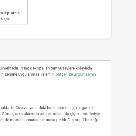
lam
3
puan'a
e
₺0,60
.
mektedir. Pirinç dekopajları tüm yüzeylere kolaylıkla
rıcının zemine uygulanması işlemini
bütçenize uygun zemin
maktadır. Civcivin yanındaki hasır sepetin içi, rengarenk
 Görsel, arka planında pastel tonlarında çiçek motifleriyle
 de modern unsurları bir araya getirir. Dekoratif bir kağıt