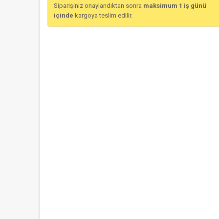
Siparişiniz onaylandıktan sonra
maksimum 1 iş günü
içinde
kargoya teslim edilir.