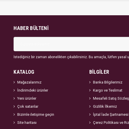
HABER BÜLTENI
İstediğiniz bir zaman abonelikten çıkabilirsiniz. Bu amaçla, lütfen yasal uy
KATALOG
BİLGİLER
Mağazalarımız
Banka Bilgilerimiz
İndirimdeki ürünler
Kargo ve Teslimat
Yeni ürünler
Mesafeli Satış Sözle
Çok satanlar
Gizlilik İlkemiz
Bizimle iletişime geçin
İptal İade Şartnamesi
Site haritası
Çerez Politikası ve Rı