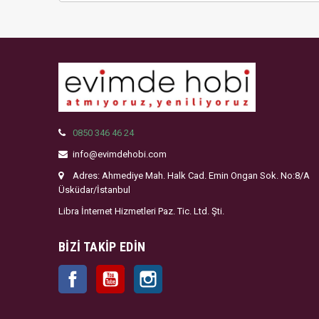
0850 346 46 24
info@evimdehobi.com
Adres: Ahmediye Mah. Halk Cad. Emin Ongan Sok. No:8/A
Üsküdar/İstanbul
Libra İnternet Hizmetleri Paz. Tic. Ltd. Şti.
BIZI TAKIP EDIN
Facebook
YouTube
Instagram