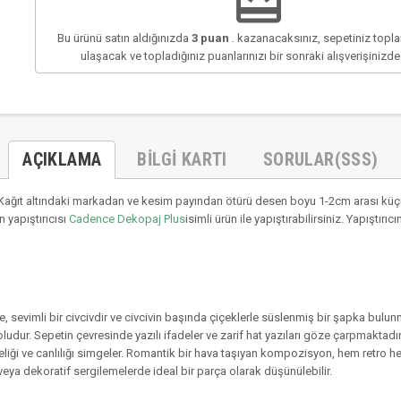
redeem
Bu ürünü satın aldığınızda
3
puan
. kazanacaksınız, sepetiniz top
ulaşacak ve topladığınız puanlarınızı bir sonraki alışverişinizd
AÇIKLAMA
BILGI KARTI
SORULAR(SSS)
ağıt altındaki markadan ve kesim payından ötürü desen boyu 1-2cm arası küçül
 yapıştırıcısı
Cadence Dekopaj Plus
isimli ürün ile yapıştırabilirsiniz. Yapıştı
e, sevimli bir civcivdir ve civcivin başında çiçeklerle süslenmiş bir şapka bulun
udur. Sepetin çevresinde yazılı ifadeler ve zarif hat yazıları göze çarpmaktadır.
eliği ve canlılığı simgeler. Romantik bir hava taşıyan kompozisyon, hem retro hem
veya dekoratif sergilemelerde ideal bir parça olarak düşünülebilir.