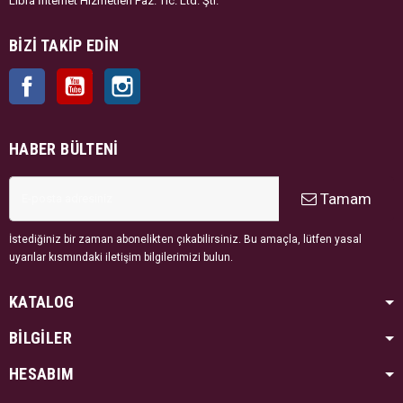
Libra İnternet Hizmetleri Paz. Tic. Ltd. Şti.
BIZI TAKIP EDIN
Facebook
YouTube
Instagram
HABER BÜLTENI
Tamam
İstediğiniz bir zaman abonelikten çıkabilirsiniz. Bu amaçla, lütfen yasal
uyarılar kısmındaki iletişim bilgilerimizi bulun.
KATALOG
BİLGİLER
HESABIM