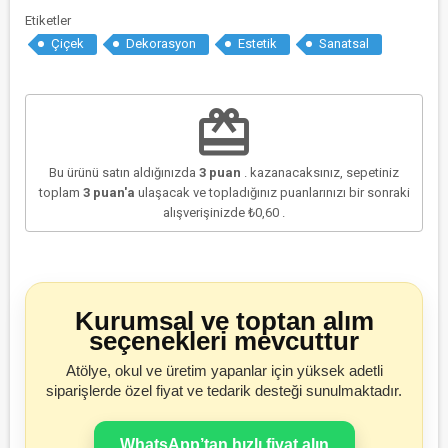
Etiketler
Çiçek
Dekorasyon
Estetik
Sanatsal
redeem
Bu ürünü satın aldığınızda
3
puan
. kazanacaksınız, sepetiniz
toplam
3
puan'a
ulaşacak ve topladığınız puanlarınızı bir sonraki
alışverişinizde
₺0,60
.
Kurumsal ve toptan alım
seçenekleri mevcuttur
Atölye, okul ve üretim yapanlar için yüksek adetli
siparişlerde özel fiyat ve tedarik desteği sunulmaktadır.
WhatsApp’tan hızlı fiyat alın