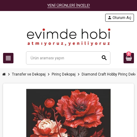
YENİ ÜRÜNLERİ İNCELE!
person
Oturum Aç
0
view_headline
search
chevron_right
chevron_right
chevron_right
Transfer ve Dekopaj
Pirinç Dekopaj
Diamond Craft Hobby Pirinç Deko