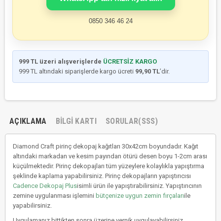
0850 346 46 24
999 TL üzeri alışverişlerde
ÜCRETSİZ KARGO
999 TL altındaki siparişlerde kargo ücreti
99,90 TL
’dir.
AÇIKLAMA
BILGI KARTI
SORULAR(SSS)
Diamond Craft pirinç dekopaj kağıtları 30x42cm boyundadır. Kağıt
altındaki markadan ve kesim payından ötürü desen boyu 1-2cm arası
küçülmektedir. Pirinç dekopajları tüm yüzeylere kolaylıkla yapıştırma
şeklinde kaplama yapabilirsiniz. Pirinç dekopajların yapıştırıcısı
Cadence Dekopaj Plus
isimli ürün ile yapıştırabilirsiniz. Yapıştırıcının
zemine uygulanması işlemini
bütçenize uygun zemin fırçaları
ile
yapabilirsiniz.
Uygulamanız bittikten sonra üzerine vernik uygulayabilirsiniz.