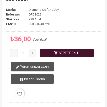
Marka
Diamond Craft Hobby
Referans
DPD8029
Stokta var
999 Adet
EAN13
8688682480291
₺36,00
Vergi dahil
shopping_cart
remove
add
SEPETE EKLE
Yorumunuzu yazın
Bir soru sorun
favorite_border