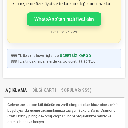
siparişlerde özel fiyat ve tedarik desteği sunulmaktadır.
WhatsApp’tan hızlı fiyat alın
0850 346 46 24
999 TL üzeri alışverişlerde
ÜCRETSİZ KARGO
999 TL altındaki siparişlerde kargo ücreti
99,90 TL
’dir.
AÇIKLAMA
BILGI KARTI
SORULAR(SSS)
Geleneksel Japon kültürünün en zarif simgesi olan kiraz çiçeklerinin
büyüleyici duruşunu tasarımlarınıza taşıyan Sakura Serisi Diamond
Craft Hobby pirinç dekopaj kağıtları, hobi projelerinize mistik ve
estetik bir hava katıyor.