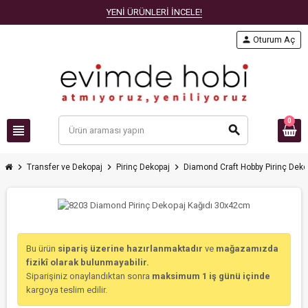
YENİ ÜRÜNLERİ İNCELE!
person
Oturum Aç
0
view_headline
search
chevron_right
chevron_right
chevron_right
Transfer ve Dekopaj
Pirinç Dekopaj
Diamond Craft Hobby Pirinç Deko
Bu ürün
sipariş üzerine hazırlanmaktadır
ve
mağazamızda
fizikî olarak bulunmayabilir.
Siparişiniz onaylandıktan sonra
maksimum 1 iş günü içinde
kargoya teslim edilir.