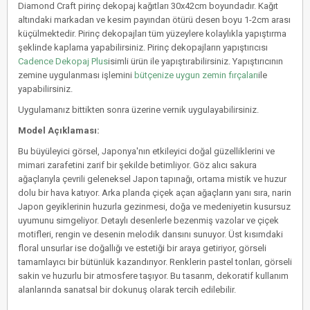
Diamond Craft pirinç dekopaj kağıtları 30x42cm boyundadır. Kağıt
altındaki markadan ve kesim payından ötürü desen boyu 1-2cm arası
küçülmektedir. Pirinç dekopajları tüm yüzeylere kolaylıkla yapıştırma
şeklinde kaplama yapabilirsiniz. Pirinç dekopajların yapıştırıcısı
Cadence Dekopaj Plus
isimli ürün ile yapıştırabilirsiniz. Yapıştırıcının
zemine uygulanması işlemini
bütçenize uygun zemin fırçaları
ile
yapabilirsiniz.
Uygulamanız bittikten sonra üzerine vernik uygulayabilirsiniz.
Model Açıklaması:
Bu büyüleyici görsel, Japonya'nın etkileyici doğal güzelliklerini ve
mimari zarafetini zarif bir şekilde betimliyor. Göz alıcı sakura
ağaçlarıyla çevrili geleneksel Japon tapınağı, ortama mistik ve huzur
dolu bir hava katıyor. Arka planda çiçek açan ağaçların yanı sıra, narin
Japon geyiklerinin huzurla gezinmesi, doğa ve medeniyetin kusursuz
uyumunu simgeliyor. Detaylı desenlerle bezenmiş vazolar ve çiçek
motifleri, rengin ve desenin melodik dansını sunuyor. Üst kısımdaki
floral unsurlar ise doğallığı ve estetiği bir araya getiriyor, görseli
tamamlayıcı bir bütünlük kazandırıyor. Renklerin pastel tonları, görseli
sakin ve huzurlu bir atmosfere taşıyor. Bu tasarım, dekoratif kullanım
alanlarında sanatsal bir dokunuş olarak tercih edilebilir.