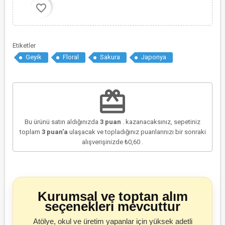
favorite_border
Etiketler
Geyik
Floral
Sakura
Japonya
redeem
Bu ürünü satın aldığınızda
3
puan
. kazanacaksınız, sepetiniz
toplam
3
puan'a
ulaşacak ve topladığınız puanlarınızı bir sonraki
alışverişinizde
₺0,60
.
Kurumsal ve toptan alım
seçenekleri mevcuttur
Atölye, okul ve üretim yapanlar için yüksek adetli