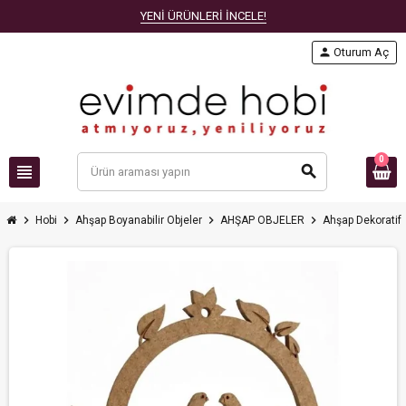
YENİ ÜRÜNLERİ İNCELE!
person
Oturum Aç
0
view_headline
search
chevron_right
chevron_right
chevron_right
chevron_right
Hobi
Ahşap Boyanabilir Objeler
AHŞAP OBJELER
Ahşap Dekoratif 