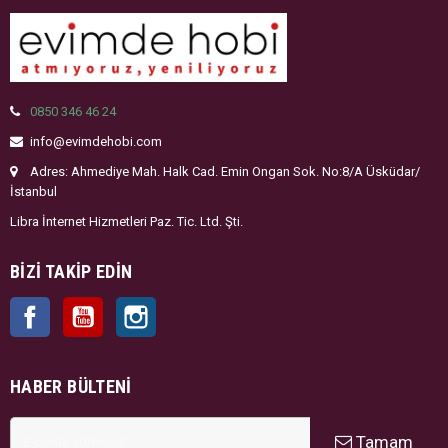
0850 346 46 24
info@evimdehobi.com
Adres: Ahmediye Mah. Halk Cad. Emin Ongan Sok. No:8/A Üsküdar/
İstanbul
Libra İnternet Hizmetleri Paz. Tic. Ltd. Şti.
BIZI TAKIP EDIN
Facebook
YouTube
Instagram
HABER BÜLTENI
Tamam