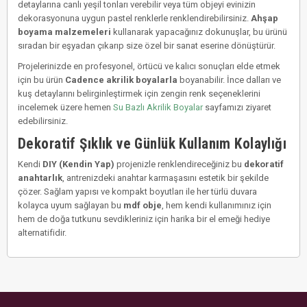
detaylarına canlı yeşil tonları verebilir veya tüm objeyi evinizin
dekorasyonuna uygun pastel renklerle renklendirebilirsiniz.
Ahşap
boyama malzemeleri
kullanarak yapacağınız dokunuşlar, bu ürünü
sıradan bir eşyadan çıkarıp size özel bir sanat eserine dönüştürür.
Projelerinizde en profesyonel, örtücü ve kalıcı sonuçları elde etmek
için bu ürün
Cadence akrilik boyalarla
boyanabilir. İnce dalları ve
kuş detaylarını belirginleştirmek için zengin renk seçeneklerini
incelemek üzere hemen
Su Bazlı Akrilik Boyalar
sayfamızı ziyaret
edebilirsiniz.
Dekoratif Şıklık ve Günlük Kullanım Kolaylığı
Kendi
DIY (Kendin Yap)
projenizle renklendireceğiniz bu
dekoratif
anahtarlık
, antrenizdeki anahtar karmaşasını estetik bir şekilde
çözer. Sağlam yapısı ve kompakt boyutları ile her türlü duvara
kolayca uyum sağlayan bu
mdf obje
, hem kendi kullanımınız için
hem de doğa tutkunu sevdikleriniz için harika bir el emeği hediye
alternatifidir.