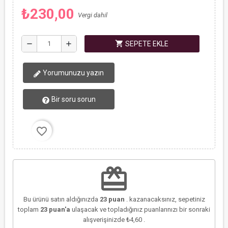
₺230,00
Vergi dahil
shopping_cart
remove
add
SEPETE EKLE
Yorumunuzu yazın
Bir soru sorun
favorite_border
redeem
Bu ürünü satın aldığınızda
23
puan
. kazanacaksınız, sepetiniz
toplam
23
puan'a
ulaşacak ve topladığınız puanlarınızı bir sonraki
alışverişinizde
₺4,60
.