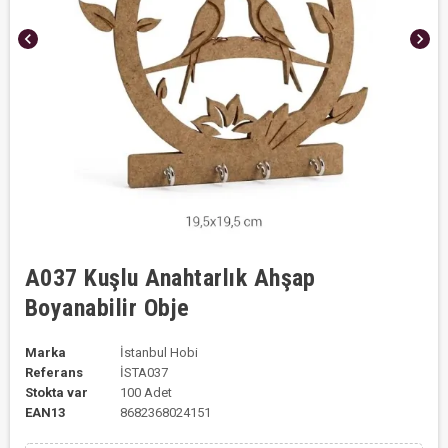
chevron_left
chevron_right
A037 Kuşlu Anahtarlık Ahşap
Boyanabilir Obje
Marka
İstanbul Hobi
Referans
İSTA037
Stokta var
100 Adet
EAN13
8682368024151