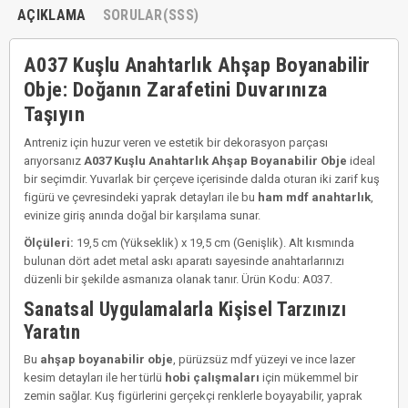
AÇIKLAMA
SORULAR(SSS)
A037 Kuşlu Anahtarlık Ahşap Boyanabilir
Obje: Doğanın Zarafetini Duvarınıza
Taşıyın
Antreniz için huzur veren ve estetik bir dekorasyon parçası
arıyorsanız
A037 Kuşlu Anahtarlık Ahşap Boyanabilir Obje
ideal
bir seçimdir. Yuvarlak bir çerçeve içerisinde dalda oturan iki zarif kuş
figürü ve çevresindeki yaprak detayları ile bu
ham mdf anahtarlık
,
evinize giriş anında doğal bir karşılama sunar.
Ölçüleri:
19,5 cm (Yükseklik) x 19,5 cm (Genişlik). Alt kısmında
bulunan dört adet metal askı aparatı sayesinde anahtarlarınızı
düzenli bir şekilde asmanıza olanak tanır. Ürün Kodu: A037.
Sanatsal Uygulamalarla Kişisel Tarzınızı
Yaratın
Bu
ahşap boyanabilir obje
, pürüzsüz mdf yüzeyi ve ince lazer
kesim detayları ile her türlü
hobi çalışmaları
için mükemmel bir
zemin sağlar. Kuş figürlerini gerçekçi renklerle boyayabilir, yaprak