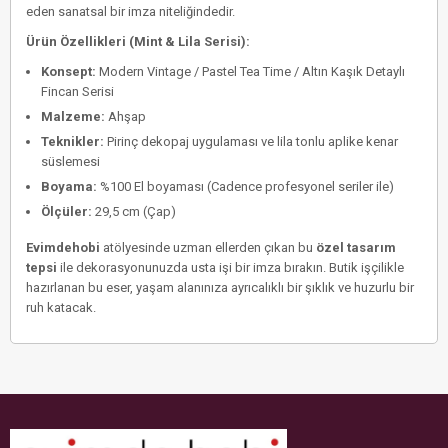
eden sanatsal bir imza niteliğindedir.
Ürün Özellikleri (Mint & Lila Serisi):
Konsept:
Modern Vintage / Pastel Tea Time / Altın Kaşık Detaylı
Fincan Serisi
Malzeme:
Ahşap
Teknikler:
Pirinç dekopaj uygulaması ve lila tonlu aplike kenar
süslemesi
Boyama:
%100 El boyaması (Cadence profesyonel seriler ile)
Ölçüler:
29,5 cm (Çap)
Evimdehobi
atölyesinde uzman ellerden çıkan bu
özel tasarım
tepsi
ile dekorasyonunuzda usta işi bir imza bırakın. Butik işçilikle
hazırlanan bu eser, yaşam alanınıza ayrıcalıklı bir şıklık ve huzurlu bir
ruh katacak.