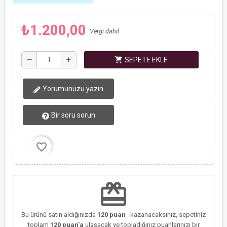
₺1.200,00
Vergi dahil
shopping_cart
remove
add
SEPETE EKLE
Yorumunuzu yazın
Bir soru sorun
favorite_border
redeem
Bu ürünü satın aldığınızda
120
puan
. kazanacaksınız, sepetiniz
toplam
120
puan'a
ulaşacak ve topladığınız puanlarınızı bir