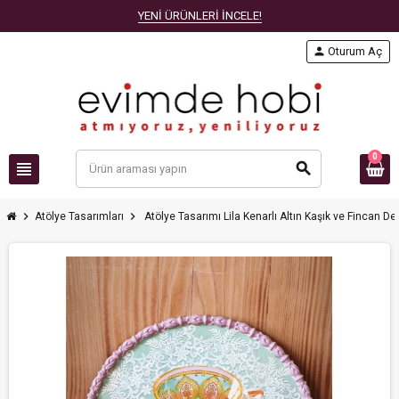
YENİ ÜRÜNLERİ İNCELE!
person
Oturum Aç
0
view_headline
search
chevron_right
chevron_right
Atölye Tasarımları
Atölye Tasarımı Lila Kenarlı Altın Kaşık ve Fincan De