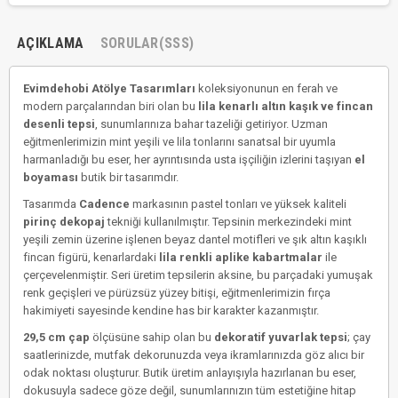
AÇIKLAMA
SORULAR(SSS)
Evimdehobi Atölye Tasarımları
koleksiyonunun en ferah ve
modern parçalarından biri olan bu
lila kenarlı altın kaşık ve fincan
desenli tepsi
, sunumlarınıza bahar tazeliği getiriyor. Uzman
eğitmenlerimizin mint yeşili ve lila tonlarını sanatsal bir uyumla
harmanladığı bu eser, her ayrıntısında usta işçiliğin izlerini taşıyan
el
boyaması
butik bir tasarımdır.
Tasarımda
Cadence
markasının pastel tonları ve yüksek kaliteli
pirinç dekopaj
tekniği kullanılmıştır. Tepsinin merkezindeki mint
yeşili zemin üzerine işlenen beyaz dantel motifleri ve şık altın kaşıklı
fincan figürü, kenarlardaki
lila renkli aplike kabartmalar
ile
çerçevelenmiştir. Seri üretim tepsilerin aksine, bu parçadaki yumuşak
renk geçişleri ve pürüzsüz yüzey bitişi, eğitmenlerimizin fırça
hakimiyeti sayesinde kendine has bir karakter kazanmıştır.
29,5 cm çap
ölçüsüne sahip olan bu
dekoratif yuvarlak tepsi
; çay
saatlerinizde, mutfak dekorunuzda veya ikramlarınızda göz alıcı bir
odak noktası oluşturur. Butik üretim anlayışıyla hazırlanan bu eser,
dokusuyla sadece göze değil, sunumlarınızın tüm estetiğine hitap