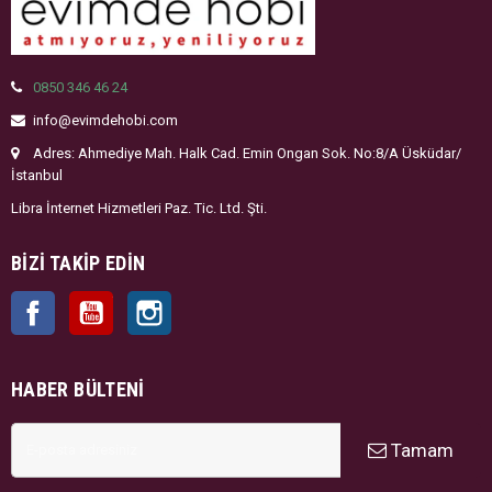
0850 346 46 24
info@evimdehobi.com
Adres: Ahmediye Mah. Halk Cad. Emin Ongan Sok. No:8/A Üsküdar/
İstanbul
Libra İnternet Hizmetleri Paz. Tic. Ltd. Şti.
BIZI TAKIP EDIN
Facebook
YouTube
Instagram
HABER BÜLTENI
Tamam