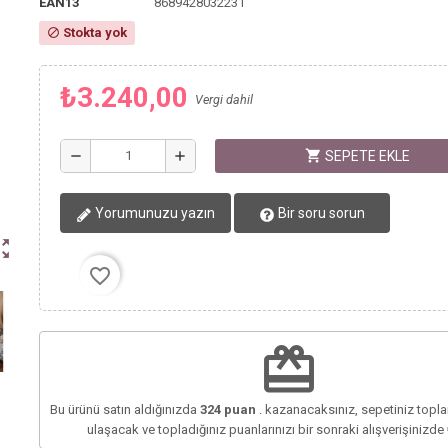
EAN13
8689428032231
Stokta yok
block
₺3.240,00
Vergi dahil
shopping_cart
remove
add
SEPETE EKLE
Yorumunuzu yazın
Bir soru sorun
ut_map
favorite_border
redeem
Bu ürünü satın aldığınızda
324
puan
. kazanacaksınız, sepetiniz top
ulaşacak ve topladığınız puanlarınızı bir sonraki alışverişinizde