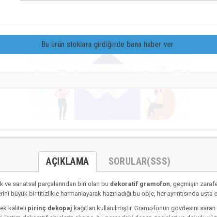
Bu ürün stoklara girdiğinde bana haber ver
AÇIKLAMA
SORULAR(SSS)
k ve sanatsal parçalarından biri olan bu
dekoratif gramofon
, geçmişin zarafe
i büyük bir titizlikle harmanlayarak hazırladığı bu obje, her ayrıntısında usta el
k kaliteli
pirinç dekopaj
kağıtları kullanılmıştır. Gramofonun gövdesini saran