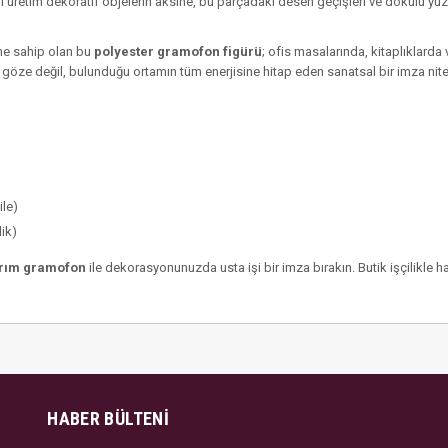
 Seri üretim dekoratif objelerin aksine, bu parçadaki desen geçişleri ve dokulu yü
ine sahip olan bu
polyester gramofon figürü
; ofis masalarında, kitaplıklard
 göze değil, bulunduğu ortamın tüm enerjisine hitap eden sanatsal bir imza nitel
ile)
ik)
arım gramofon
ile dekorasyonunuzda usta işi bir imza bırakın. Butik işçilikle haz
HABER BÜLTENI