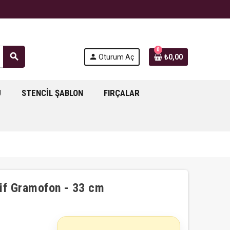
0
search
person
Oturum Aç
₺0,00
J
STENCIL ŞABLON
FIRÇALAR
tif Gramofon - 33 cm