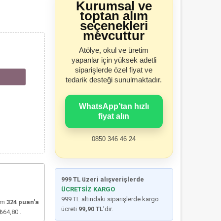
Kurumsal ve
toptan alım
seçenekleri
mevcuttur
Atölye, okul ve üretim
yapanlar için yüksek adetli
siparişlerde özel fiyat ve
tedarik desteği sunulmaktadır.
WhatsApp’tan hızlı
fiyat alın
0850 346 46 24
999 TL üzeri alışverişlerde
ÜCRETSİZ KARGO
999 TL altındaki siparişlerde kargo
lam
324
puan'a
ücreti
99,90 TL
’dir.
₺64,80
.