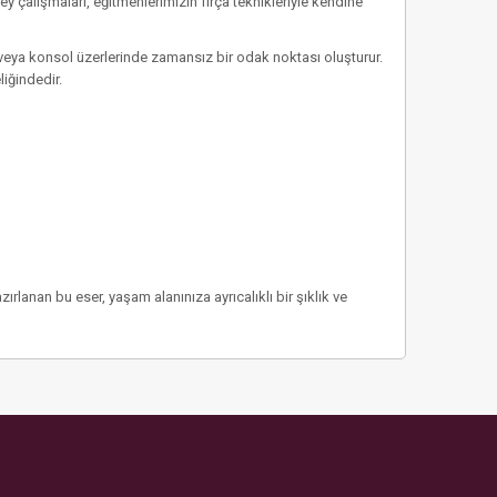
zey çalışmaları, eğitmenlerimizin fırça teknikleriyle kendine
a veya konsol üzerlerinde zamansız bir odak noktası oluşturur.
iğindedir.
ırlanan bu eser, yaşam alanınıza ayrıcalıklı bir şıklık ve