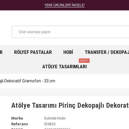
YENİ ÜRÜNLERİ İNCELE!
AR
RÖLYEF PASTALAR
HOBI
TRANSFER / DEKOPA
KEŞFET
ATÖLYE TASARIMLARI
ajlı Dekoratif Gramofon - 33 cm
Atölye Tasarımı Pirinç Dekopajlı Dekora
Marka
Evimde Hobi
Referans
EHA23