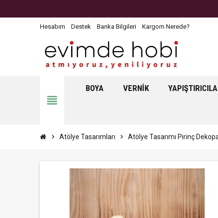
Hesabım
Destek
Banka Bilgileri
Kargom Nerede?
BOYA
VERNIK
YAPIŞTIRICIL
view_headline
chevron_right
Atölye Tasarımları
chevron_right
Atölye Tasarımı Pirinç Dekop