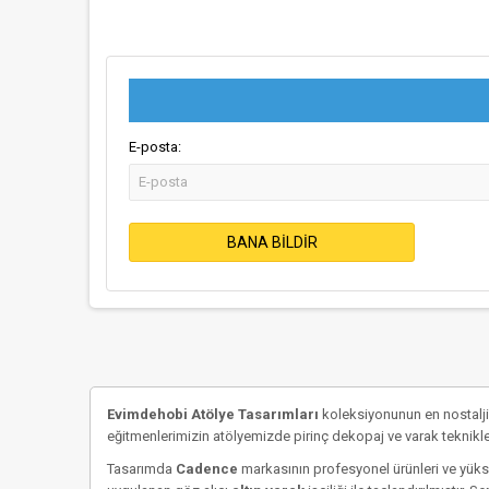
E-posta:
BANA BILDIR
Evimdehobi Atölye Tasarımları
koleksiyonunun en nostalji
eğitmenlerimizin atölyemizde pirinç dekopaj ve varak tekniklerin
Tasarımda
Cadence
markasının profesyonel ürünleri ve yükse