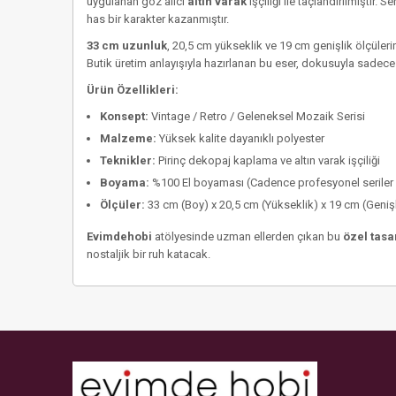
uygulanan göz alıcı
altın varak
işçiliği ile taçlandırılmıştır.
has bir karakter kazanmıştır.
33 cm uzunluk
, 20,5 cm yükseklik ve 19 cm genişlik ölçüler
Butik üretim anlayışıyla hazırlanan bu eser, dokusuyla sadece
Ürün Özellikleri:
Konsept:
Vintage / Retro / Geleneksel Mozaik Serisi
Malzeme:
Yüksek kalite dayanıklı polyester
Teknikler:
Pirinç dekopaj kaplama ve altın varak işçiliği
Boyama:
%100 El boyaması (Cadence profesyonel seriler 
Ölçüler:
33 cm (Boy) x 20,5 cm (Yükseklik) x 19 cm (Genişl
Evimdehobi
atölyesinde uzman ellerden çıkan bu
özel tas
nostaljik bir ruh katacak.