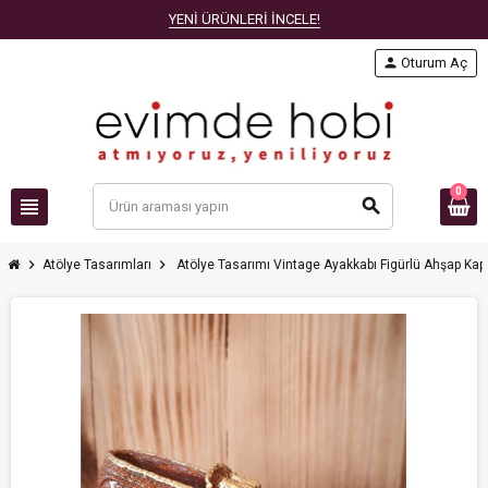
YENİ ÜRÜNLERİ İNCELE!
person
Oturum Aç
0
view_headline
search
chevron_right
chevron_right
Atölye Tasarımları
Atölye Tasarımı Vintage Ayakkabı Figürlü Ahşap Kapı