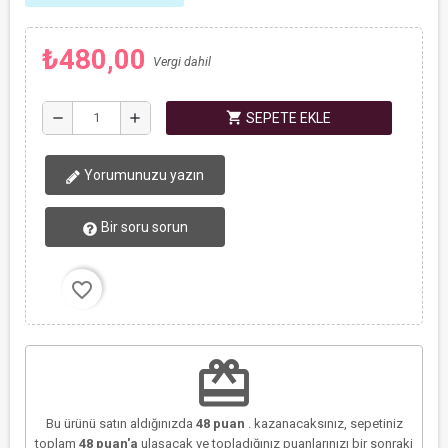
₺480,00
Vergi dahil
shopping_cart
remove
add
SEPETE EKLE
Yorumunuzu yazın
Bir soru sorun
favorite_border
redeem
Bu ürünü satın aldığınızda
48
puan
. kazanacaksınız, sepetiniz
toplam
48
puan'a
ulaşacak ve topladığınız puanlarınızı bir sonraki