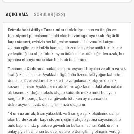
AÇIKLAMA
SORULAR(SSS)
Evimdehobi Atölye Tasarımları
koleksiyonunun en özgün ve
fonksiyonel parçalarından biri olan bu
vintage ayakkabı figürlü
kapı stoperi
, evinizin her köşesine sanatsal bir zarafet katıyor.
Uzman eğitmenlerimizin ham ahşap zemin üzerine antik tekniklerle
yerleştirdiği bu obje, fabrikasyon ürünlerin tekdüzeliğinden uzak, her
ayrıntısı
el boyaması
olan butik bir tasarımdır.
Tasarımda
Cadence
markasının profesyonel boyaları ve
altın varak
işçiliği kullanılmıştır. Ayakkabı figürünün üzerindeki yoğun kabartma
desenler, özel eskitme teknikleri ile vurgulanarak objeye derinlik
kazandırılmıştır. Ayakkabının püskül ve ağız kısmındaki altın ışıltılar,
alt kısımdaki doğal dokulu ahşap kaide ile mükemmel bir uyum
sergiler. Bu parça, kapınızı güvenle tutarken aynı zamanda
dekorasyonunuzda usta işi bir imza oluşturur.
14 cm uzunluk
, 6 cm yükseklik ve 5 cm genişlik ölçülerine sahip
olan bu
dekoratif kapı stoperi
, eğimli ahşap yapısı sayesinde her
türlü kapı altında pratik ve güvenli bir kullanım sunar. Butik üretim
anlayışıyla hazırlanan bu eser, usta ellerden çıkmış olmanın verdiği