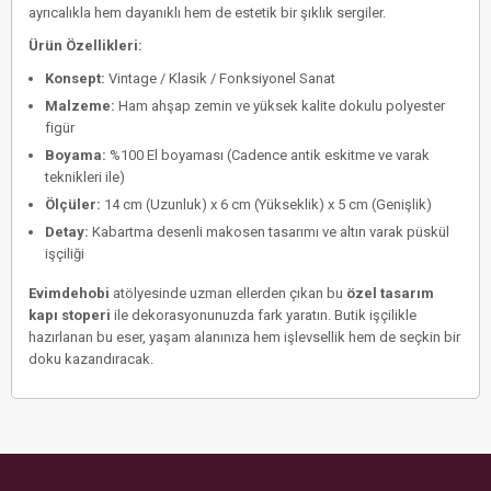
ayrıcalıkla hem dayanıklı hem de estetik bir şıklık sergiler.
Ürün Özellikleri:
Konsept:
Vintage / Klasik / Fonksiyonel Sanat
Malzeme:
Ham ahşap zemin ve yüksek kalite dokulu polyester
figür
Boyama:
%100 El boyaması (Cadence antik eskitme ve varak
teknikleri ile)
Ölçüler:
14 cm (Uzunluk) x 6 cm (Yükseklik) x 5 cm (Genişlik)
Detay:
Kabartma desenli makosen tasarımı ve altın varak püskül
işçiliği
Evimdehobi
atölyesinde uzman ellerden çıkan bu
özel tasarım
kapı stoperi
ile dekorasyonunuzda fark yaratın. Butik işçilikle
hazırlanan bu eser, yaşam alanınıza hem işlevsellik hem de seçkin bir
doku kazandıracak.