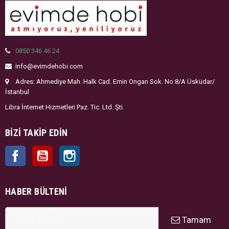
0850 346 46 24
info@evimdehobi.com
Adres: Ahmediye Mah. Halk Cad. Emin Ongan Sok. No:8/A Üsküdar/
İstanbul
Libra İnternet Hizmetleri Paz. Tic. Ltd. Şti.
BIZI TAKIP EDIN
Facebook
YouTube
Instagram
HABER BÜLTENI
Tamam