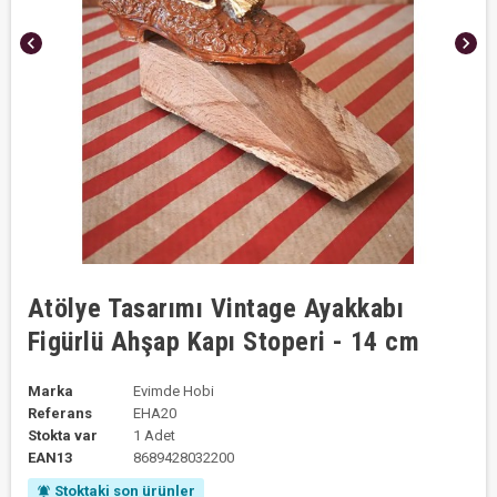
chevron_left
chevron_right
Atölye Tasarımı Vintage Ayakkabı
Figürlü Ahşap Kapı Stoperi - 14 cm
Marka
Evimde Hobi
Referans
EHA20
Stokta var
1 Adet
EAN13
8689428032200
Stoktaki son ürünler
notifications_active