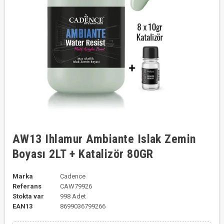
AW13 Ihlamur Ambiante Islak Zemin
Boyası 2LT + Katalizör 80GR
Marka
Cadence
Referans
CAW79926
Stokta var
998 Adet
EAN13
8699036799266