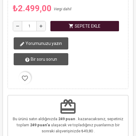
₺2.499,00
Vergi dahil
shopping_cart
remove
add
SEPETE EKLE
Yorumunuzu yazın
Bir soru sorun
favorite_border
redeem
Bu ürünü satın aldığınızda
249
puan
. kazanacaksınız, sepetiniz
toplam
249
puan'a
ulaşacak ve topladığınız puanlarınızı bir
sonraki alışverişinizde
₺49,80
.