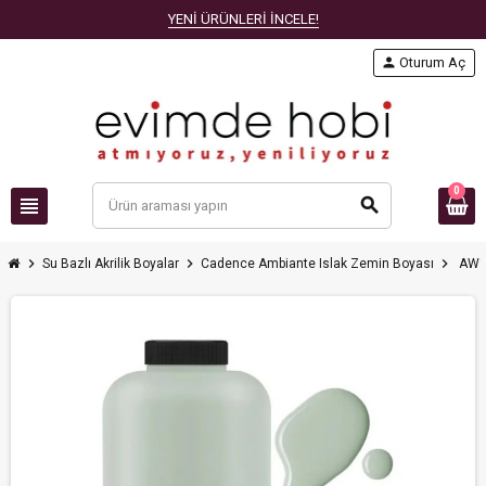
YENİ ÜRÜNLERİ İNCELE!
person
Oturum Aç
0
view_headline
search
chevron_right
chevron_right
chevron_right
Su Bazlı Akrilik Boyalar
Cadence Ambiante Islak Zemin Boyası
AW13