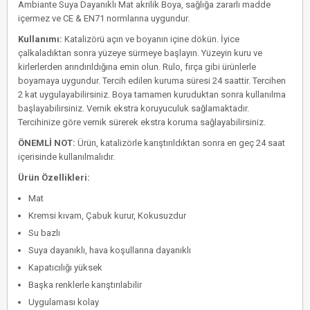
Ambiante Suya Dayanıklı Mat akrilik Boya, sağlığa zararlı madde
içermez ve CE & EN71 normlarına uygundur.
Kullanımı:
Katalizörü açın ve boyanın içine dökün. İyice
çalkaladıktan sonra yüzeye sürmeye başlayın. Yüzeyin kuru ve
kirlerlerden arındırıldığına emin olun. Rulo, fırça gibi ürünlerle
boyamaya uygundur. Tercih edilen kuruma süresi 24 saattir. Tercihen
2 kat uygulayabilirsiniz. Boya tamamen kuruduktan sonra kullanılma
başlayabilirsiniz. Vernik ekstra koruyuculuk sağlamaktadır.
Tercihinize göre vernik sürerek ekstra koruma sağlayabilirsiniz.
ÖNEMLİ NOT:
Ürün, katalizörle karıştırıldıktan sonra en geç 24 saat
içerisinde kullanılmalıdır.
Ürün Özellikleri:
Mat
Kremsi kıvam, Çabuk kurur, Kokusuzdur
Su bazlı
Suya dayanıklı, hava koşullarına dayanıklı
Kapatıcılığı yüksek
Başka renklerle karıştırılabilir
Uygulaması kolay