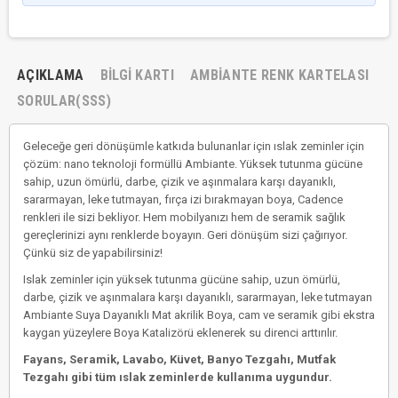
AÇIKLAMA
BILGI KARTI
AMBIANTE RENK KARTELASI
SORULAR(SSS)
Geleceğe geri dönüşümle katkıda bulunanlar için ıslak zeminler için
çözüm: nano teknoloji formüllü Ambiante. Yüksek tutunma gücüne
sahip, uzun ömürlü, darbe, çizik ve aşınmalara karşı dayanıklı,
sararmayan, leke tutmayan, fırça izi bırakmayan boya, Cadence
renkleri ile sizi bekliyor. Hem mobilyanızı hem de seramik sağlık
gereçlerinizi aynı renklerde boyayın. Geri dönüşüm sizi çağırıyor.
Çünkü siz de yapabilirsiniz!
Islak zeminler için yüksek tutunma gücüne sahip, uzun ömürlü,
darbe, çizik ve aşınmalara karşı dayanıklı, sararmayan, leke tutmayan
Ambiante Suya Dayanıklı Mat akrilik Boya, cam ve seramik gibi ekstra
kaygan yüzeylere Boya Katalizörü eklenerek su direnci arttırılır.
Fayans, Seramik, Lavabo, Küvet, Banyo Tezgahı, Mutfak
Tezgahı gibi tüm ıslak zeminlerde kullanıma uygundur.