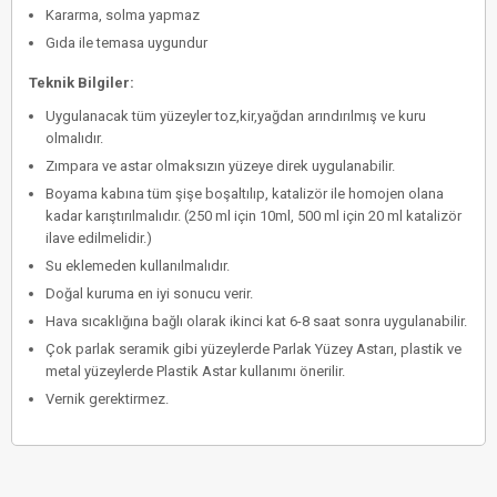
Kararma, solma yapmaz
Gıda ile temasa uygundur
Teknik Bilgiler:
Uygulanacak tüm yüzeyler toz,kir,yağdan arındırılmış ve kuru
olmalıdır.
Zımpara ve astar olmaksızın yüzeye direk uygulanabilir.
Boyama kabına tüm şişe boşaltılıp, katalizör ile homojen olana
kadar karıştırılmalıdır. (250 ml için 10ml, 500 ml için 20 ml katalizör
ilave edilmelidir.)
Su eklemeden kullanılmalıdır.
Doğal kuruma en iyi sonucu verir.
Hava sıcaklığına bağlı olarak ikinci kat 6-8 saat sonra uygulanabilir.
Çok parlak seramik gibi yüzeylerde Parlak Yüzey Astarı, plastik ve
metal yüzeylerde Plastik Astar kullanımı önerilir.
Vernik gerektirmez.