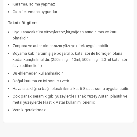
Kararma, solma yapmaz
Gıda ile temasa uygundur
Teknik Bilgiler:
Uygulanacak tüm yüzeyler toz,kir,yağdan arındırılmış ve kuru
olmalıdır.
Zımpara ve astar olmaksızın yüzeye direk uygulanabilir.
Boyama kabına tüm şişe boşaltılıp, katalizör ile homojen olana
kadar karıştırılmalıdır. (250 ml için 10ml, 500 ml için 20 ml katalizör
ilave edilmelidir.)
Su eklemeden kullanılmalıdır.
Doğal kuruma en iyi sonucu verir.
Hava sıcaklığına bağlı olarak ikinci kat 6-8 saat sonra uygulanabilir.
Çok parlak seramik gibi yüzeylerde Parlak Yüzey Astarı, plastik ve
metal yüzeylerde Plastik Astar kullanımı önerilir.
Vernik gerektirmez.