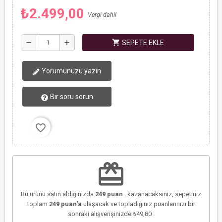
₺2.499,00
Vergi dahil
shopping_cart
remove
add
SEPETE EKLE
Yorumunuzu yazın
Bir soru sorun
favorite_border
redeem
Bu ürünü satın aldığınızda
249
puan
. kazanacaksınız, sepetiniz
toplam
249
puan'a
ulaşacak ve topladığınız puanlarınızı bir
sonraki alışverişinizde
₺49,80
.