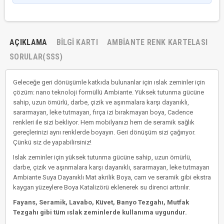
AÇIKLAMA
BILGI KARTI
AMBIANTE RENK KARTELASI
SORULAR(SSS)
Geleceğe geri dönüşümle katkıda bulunanlar için ıslak zeminler için
çözüm: nano teknoloji formüllü Ambiante. Yüksek tutunma gücüne
sahip, uzun ömürlü, darbe, çizik ve aşınmalara karşı dayanıklı,
sararmayan, leke tutmayan, fırça izi bırakmayan boya, Cadence
renkleri ile sizi bekliyor. Hem mobilyanızı hem de seramik sağlık
gereçlerinizi aynı renklerde boyayın. Geri dönüşüm sizi çağırıyor.
Çünkü siz de yapabilirsiniz!
Islak zeminler için yüksek tutunma gücüne sahip, uzun ömürlü,
darbe, çizik ve aşınmalara karşı dayanıklı, sararmayan, leke tutmayan
Ambiante Suya Dayanıklı Mat akrilik Boya, cam ve seramik gibi ekstra
kaygan yüzeylere Boya Katalizörü eklenerek su direnci arttırılır.
Fayans, Seramik, Lavabo, Küvet, Banyo Tezgahı, Mutfak
Tezgahı gibi tüm ıslak zeminlerde kullanıma uygundur.