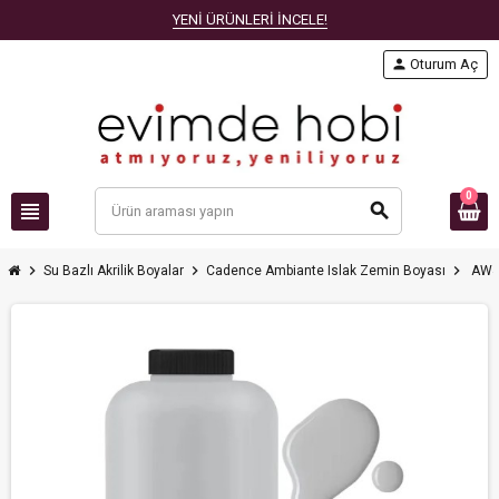
YENİ ÜRÜNLERİ İNCELE!
person
Oturum Aç
0
view_headline
search
chevron_right
chevron_right
chevron_right
Su Bazlı Akrilik Boyalar
Cadence Ambiante Islak Zemin Boyası
AW45