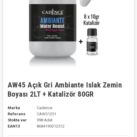
AW45 Açık Gri Ambiante Islak Zemin
Boyası 2LT + Katalizör 80GR
Marka
Cadence
Referans
CAW31251
Stokta var
998 Adet
EAN13
8684190312512