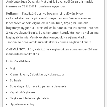
Ambiante Suya Dayanıklı Mat akrilik Boya, sağlığa zararlı madde
içermez ve CE & EN71 normlarına uygundur.
Kullanımı:
Katalizörü açın ve boyanın içine dökün. İyice
çalkaladıktan sonra yüzeye sürmeye başlayın. Yüzeyin kuru ve
kirlerlerden arındırıldığına emin olun. Rulo, fırça gibi ürünlerle
boyamaya uygundur. Tercih edilen kuruma süresi 24 saattir. Tercihen
2 kat uygulayabilirsiniz. Boya tamamen kuruduktan sonra kullanılma
başlayabilirsiniz. Vernik ekstra koruyuculuk sağlamaktadır.
Tercihinize göre vernik sürerek ekstra koruma sağlayabilirsiniz.
ÖNEMLİ NOT:
Ürün, katalizörle karıştırıldıktan sonra en geç 24 saat
içerisinde kullanılmalıdır.
Ürün Özellikleri:
Mat
Kremsi kıvam, Çabuk kurur, Kokusuzdur
Su bazlı
Suya dayanıklı, hava koşullarına dayanıklı
Kapatıcılığı yüksek
Başka renklerle karıştırılabilir
Uygulaması kolay