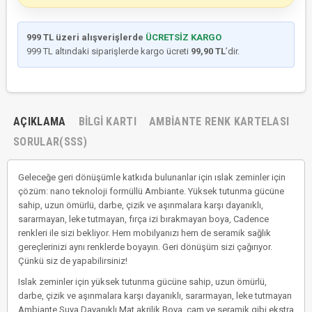
999 TL üzeri alışverişlerde
ÜCRETSİZ KARGO
999 TL altındaki siparişlerde kargo ücreti
99,90 TL
’dir.
AÇIKLAMA
BILGI KARTI
AMBIANTE RENK KARTELASI
SORULAR(SSS)
Geleceğe geri dönüşümle katkıda bulunanlar için ıslak zeminler için
çözüm: nano teknoloji formüllü Ambiante. Yüksek tutunma gücüne
sahip, uzun ömürlü, darbe, çizik ve aşınmalara karşı dayanıklı,
sararmayan, leke tutmayan, fırça izi bırakmayan boya, Cadence
renkleri ile sizi bekliyor. Hem mobilyanızı hem de seramik sağlık
gereçlerinizi aynı renklerde boyayın. Geri dönüşüm sizi çağırıyor.
Çünkü siz de yapabilirsiniz!
Islak zeminler için yüksek tutunma gücüne sahip, uzun ömürlü,
darbe, çizik ve aşınmalara karşı dayanıklı, sararmayan, leke tutmayan
Ambiante Suya Dayanıklı Mat akrilik Boya, cam ve seramik gibi ekstra