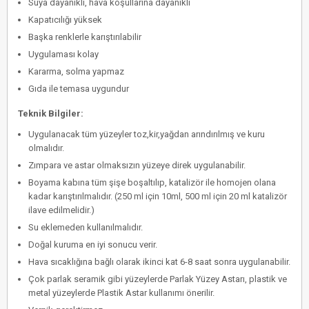
Suya dayanıklı, hava koşullarına dayanıklı
Kapatıcılığı yüksek
Başka renklerle karıştırılabilir
Uygulaması kolay
Kararma, solma yapmaz
Gıda ile temasa uygundur
Teknik Bilgiler:
Uygulanacak tüm yüzeyler toz,kir,yağdan arındırılmış ve kuru
olmalıdır.
Zımpara ve astar olmaksızın yüzeye direk uygulanabilir.
Boyama kabına tüm şişe boşaltılıp, katalizör ile homojen olana
kadar karıştırılmalıdır. (250 ml için 10ml, 500 ml için 20 ml katalizör
ilave edilmelidir.)
Su eklemeden kullanılmalıdır.
Doğal kuruma en iyi sonucu verir.
Hava sıcaklığına bağlı olarak ikinci kat 6-8 saat sonra uygulanabilir.
Çok parlak seramik gibi yüzeylerde Parlak Yüzey Astarı, plastik ve
metal yüzeylerde Plastik Astar kullanımı önerilir.