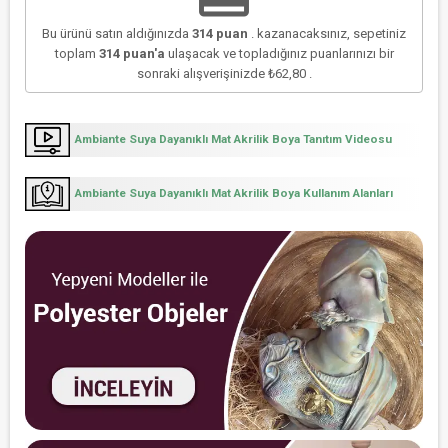
Bu ürünü satın aldığınızda
314
puan
. kazanacaksınız, sepetiniz
toplam
314
puan'a
ulaşacak ve topladığınız puanlarınızı bir
sonraki alışverişinizde
₺62,80
.
Ambiante Suya Dayanıklı Mat Akrilik Boya Tanıtım Videosu
Ambiante Suya Dayanıklı Mat Akrilik Boya Kullanım Alanları