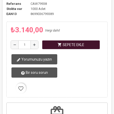
Referans
CAW79938
Stokta var
1000 Adet
EAN13
8699036799389
₺3.140,00
Vergi dahil
shopping_cart
remove
add
SEPETE EKLE
Yorumunuzu yazın
Bir soru sorun
favorite_border
redeem