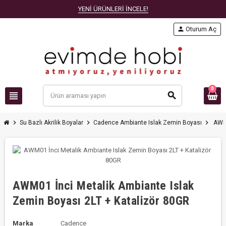
YENİ ÜRÜNLERİ İNCELE!
person
Oturum Aç
0
view_headline
search
chevron_right
chevron_right
chevron_right
Su Bazlı Akrilik Boyalar
Cadence Ambiante Islak Zemin Boyası
AWM0
AWM01 İnci Metalik Ambiante Islak
Zemin Boyası 2LT + Katalizör 80GR
Marka
Cadence