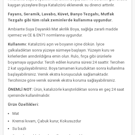
kaygan yüzeylere Boya Katalizörü eklenerek su direnci arttırılır.
Fayans, Seramik, Lavabo, Küvet, Banyo Tezgahı, Mutfak
Tezgahı gibi tüm ıslak zeminlerde kullanıma uygundur.
Ambiante Suya Dayanıklı Mat akrilik Boya, sağlığa zararlı madde
içermez ve CE & EN71 normlarına uygundur.
Kullanımı:
Katalizörü açın ve boyanın içine dökün. İyice
çalkaladıktan sonra yüzeye sürmeye başlayın. Yüzeyin kuru ve
kirlerlerden arındırıldığına emin olun. Rulo, fırça gibi ürünlerle
boyamaya uygundur. Tercih edilen kuruma süresi 24 saattir. Tercihen
2 kat uygulayabilirsiniz. Boya tamamen kuruduktan sonra kullanılma
başlayabilirsiniz. Vernik ekstra koruyuculuk sağlamaktadır.
Tercihinize göre vernik sürerek ekstra koruma sağlayabilirsiniz.
ÖNEMLİ NOT:
Ürün, katalizörle karıştırıldıktan sonra en geç 24 saat
içerisinde kullanılmalıdır.
Ürün Özellikleri:
Mat
Kremsi kıvam, Çabuk kurur, Kokusuzdur
Su bazlı