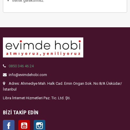
Vernik gerektirmez.
0850 346 46 24
info@evimdehobi.com
Adres: Ahmediye Mah. Halk Cad. Emin Ongan Sok. No:8/A Üsküdar/
İstanbul
Libra İnternet Hizmetleri Paz. Tic. Ltd. Şti.
BIZI TAKIP EDIN
Facebook
YouTube
Instagram