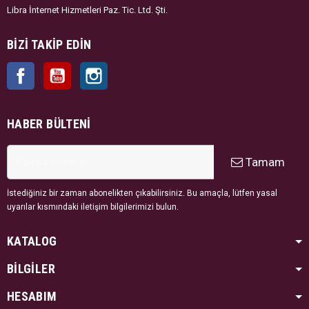
Libra İnternet Hizmetleri Paz. Tic. Ltd. Şti.
BIZI TAKIP EDIN
Facebook
YouTube
Instagram
HABER BÜLTENI
Tamam
İstediğiniz bir zaman abonelikten çıkabilirsiniz. Bu amaçla, lütfen yasal
uyarılar kısmındaki iletişim bilgilerimizi bulun.
KATALOG
BİLGİLER
HESABIM