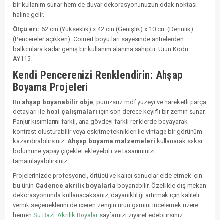
bir kullanım sunar hem de duvar dekorasyonunuzun odak noktası
haline gelir.
Ölçüleri:
62 cm (Yükseklik) x 42 cm (Genişlik) x 10 cm (Derinlik)
(Pencereler açıkken). Cömert boyutları sayesinde antrelerden
balkonlara kadar geniş bir kullanım alanına sahiptir. Ürün Kodu:
AY115.
Kendi Pencerenizi Renklendirin: Ahşap
Boyama Projeleri
Bu
ahşap boyanabilir obje
, pürüzsüz mdf yüzeyi ve hareketli parça
detayları ile
hobi çalışmaları
için son derece keyifli bir zemin sunar.
Panjur kısımlarını farklı, ana gövdeyi farklı renklerde boyayarak
kontrast oluşturabilir veya eskitme teknikleri ile vintage bir görünüm
kazandırabilirsiniz.
Ahşap boyama malzemeleri
kullanarak saksı
bölümüne yapay çiçekler ekleyebilir ve tasarımınızı
tamamlayabilirsiniz.
Projelerinizde profesyonel, örtücü ve kalıcı sonuçlar elde etmek için
bu ürün
Cadence akrilik boyalarla
boyanabilir. Özellikle dış mekan
dekorasyonunda kullanacaksanız, dayanıklılığı artırmak için kaliteli
vernik seçeneklerini de içeren zengin ürün gamını incelemek üzere
hemen
Su Bazlı Akrilik Boyalar
sayfamızı ziyaret edebilirsiniz.