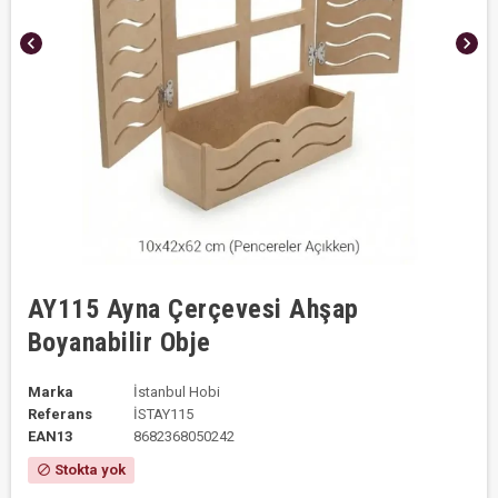
chevron_left
chevron_right
AY115 Ayna Çerçevesi Ahşap
Boyanabilir Obje
Marka
İstanbul Hobi
Referans
İSTAY115
EAN13
8682368050242
Stokta yok
block