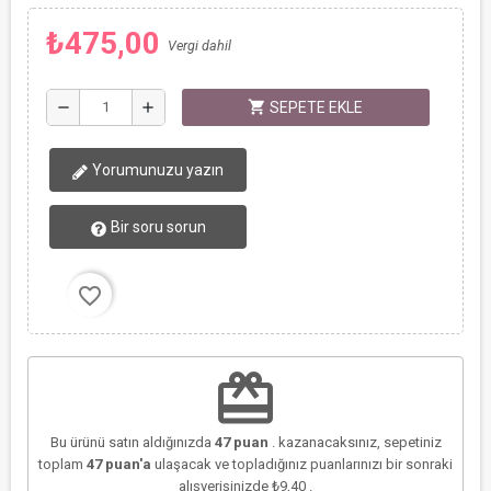
₺475,00
Vergi dahil
shopping_cart
remove
add
SEPETE EKLE
Yorumunuzu yazın
Bir soru sorun
favorite_border
redeem
Bu ürünü satın aldığınızda
47
puan
. kazanacaksınız, sepetiniz
toplam
47
puan'a
ulaşacak ve topladığınız puanlarınızı bir sonraki
alışverişinizde
₺9,40
.