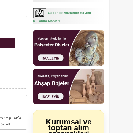
Cadence Buzlandırma Jeli
Kullanım Alanları
lam
12
puan'a
Kurumsal ve
e
₺2,40
.
toptan alım