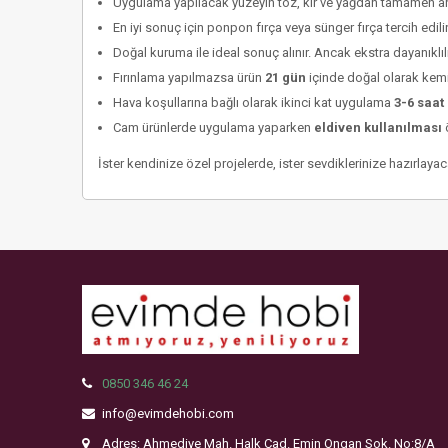
Uygulama yapılacak yüzeyin toz, kir ve yağdan tamamen arın
En iyi sonuç için ponpon fırça veya sünger fırça tercih edilir
Doğal kuruma ile ideal sonuç alınır. Ancak ekstra dayanıklı
Fırınlama yapılmazsa ürün
21 gün
içinde doğal olarak kemi
Hava koşullarına bağlı olarak ikinci kat uygulama
3-6 saat
Cam ürünlerde uygulama yaparken
eldiven kullanılması
ö
İster kendinize özel projelerde, ister sevdiklerinize hazırlayac
0850 346 46 24
info@evimdehobi.com
Adres: Ahmediye Mah. Halk Cad. Emin Ongan Sok. No:8/A