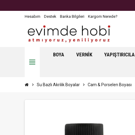
Hesabım
Destek
Banka Bilgileri
Kargom Nerede?
BOYA
VERNIK
YAPIŞTIRICIL
view_headline
chevron_right
Su Bazlı Akrilik Boyalar
chevron_right
Cam & Porselen Boyası
chev