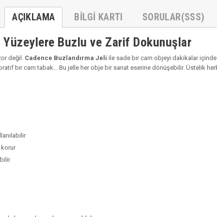
AÇIKLAMA
BILGI KARTI
SORULAR(SSS)
 Yüzeylere Buzlu ve Zarif Dokunuşlar
zor değil.
Cadence Buzlandırma Jeli
ile sade bir cam objeyi dakikalar içind
oratif bir cam tabak… Bu jelle her obje bir sanat eserine dönüşebilir. Üstelik h
anılabilir
 korur
ilir