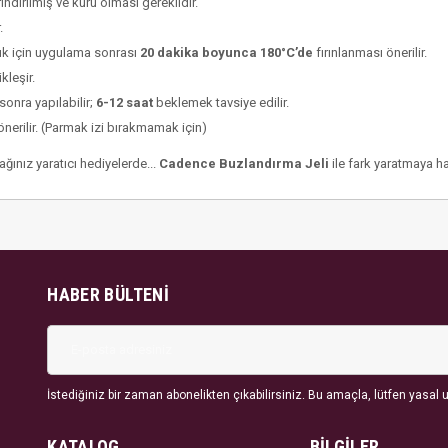
dırılmış ve kuru olması gereklidir.
.
lık için uygulama sonrası
20 dakika boyunca 180°C’de
fırınlanması önerilir.
kleşir.
sonra yapılabilir;
6-12 saat
beklemek tavsiye edilir.
nerilir. (Parmak izi bırakmamak için)
ağınız yaratıcı hediyelerde...
Cadence Buzlandırma Jeli
ile fark yaratmaya h
HABER BÜLTENI
İstediğiniz bir zaman abonelikten çıkabilirsiniz. Bu amaçla, lütfen yasal uy
KATALOG
BİLGİLER