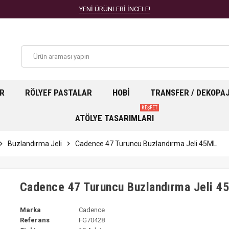
YENİ ÜRÜNLERİ İNCELE!
AR
RÖLYEF PASTALAR
HOBI
TRANSFER / DEKOPA
KEŞFET
ATÖLYE TASARIMLARI
ron_right
Buzlandırma Jeli
chevron_right
Cadence 47 Turuncu Buzlandırma Jeli 45ML
Cadence 47 Turuncu Buzlandırma Jeli 4
Marka
Cadence
Referans
FG70428