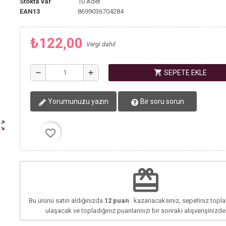
Stokta var
10 Adet
EAN13
8699036704284
₺122,00
Vergi dahil
shopping_cart
remove
add
SEPETE EKLE
Yorumunuzu yazın
Bir soru sorun
ut_map
favorite_border
redeem
Bu ürünü satın aldığınızda
12
puan
. kazanacaksınız, sepetiniz top
ulaşacak ve topladığınız puanlarınızı bir sonraki alışverişinizd