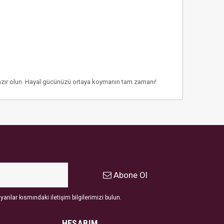
azır olun. Hayal gücünüzü ortaya koymanın tam zamanı!
Abone Ol
arılar kısmındaki iletişim bilgilerimizi bulun.
HESABIM