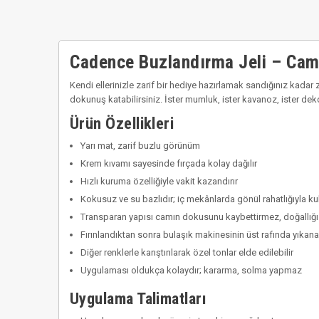
Cadence Buzlandırma Jeli – Cam
Kendi ellerinizle zarif bir hediye hazırlamak sandığınız kadar 
dokunuş katabilirsiniz. İster mumluk, ister kavanoz, ister dek
Ürün Özellikleri
Yarı mat, zarif buzlu görünüm
Krem kıvamı sayesinde fırçada kolay dağılır
Hızlı kuruma özelliğiyle vakit kazandırır
Kokusuz ve su bazlıdır; iç mekânlarda gönül rahatlığıyla kull
Transparan yapısı camın dokusunu kaybettirmez, doğallığı
Fırınlandıktan sonra bulaşık makinesinin üst rafında yıkanab
Diğer renklerle karıştırılarak özel tonlar elde edilebilir
Uygulaması oldukça kolaydır; kararma, solma yapmaz
Uygulama Talimatları