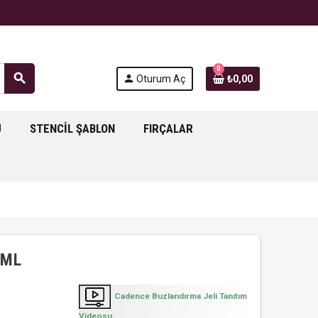
0
search
person
Oturum Aç
₺0,00
J
STENCIL ŞABLON
FIRÇALAR
5ML
Cadence Buzlandırma Jeli Tanıtım
Videosu