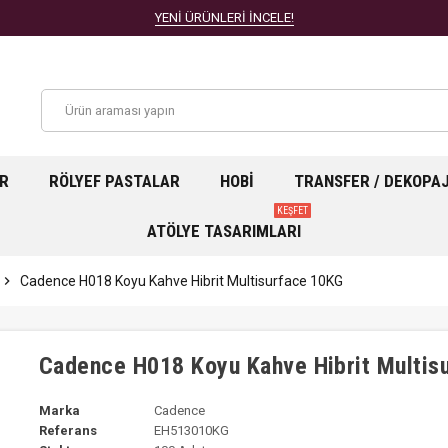
YENİ ÜRÜNLERİ İNCELE!
AR
RÖLYEF PASTALAR
HOBI
TRANSFER / DEKOPA
KEŞFET
ATÖLYE TASARIMLARI
chevron_right
Cadence H018 Koyu Kahve Hibrit Multisurface 10KG
Cadence H018 Koyu Kahve Hibrit Multis
Marka
Cadence
Referans
EH513010KG