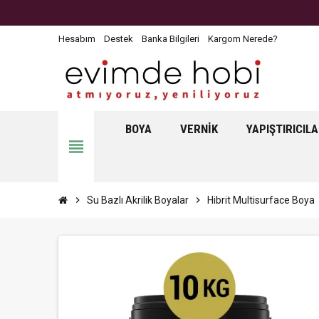
Hesabım
Destek
Banka Bilgileri
Kargom Nerede?
BOYA
VERNIK
YAPIŞTIRICIL
view_headline
chevron_right
Su Bazlı Akrilik Boyalar
chevron_right
Hibrit Multisurface Boya