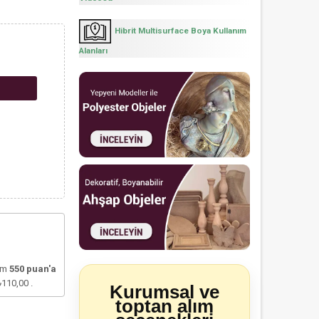
Hibrit Multisurface Boya Kullanım
Alanları
lam
550
puan'a
₺110,00
.
Kurumsal ve
toptan alım