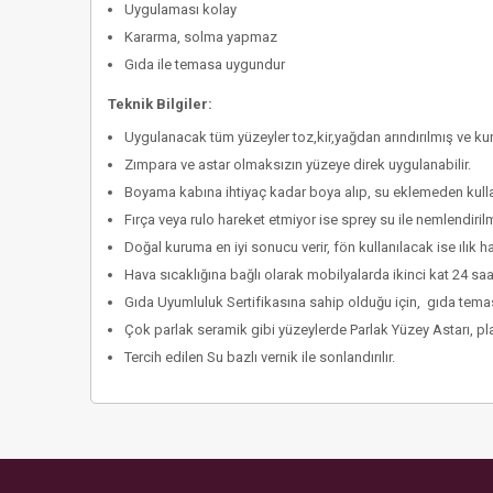
Uygulaması kolay
Kararma, solma yapmaz
Gıda ile temasa uygundur
Teknik Bilgiler:
Uygulanacak tüm yüzeyler toz,kir,yağdan arındırılmış ve kur
Zımpara ve astar olmaksızın yüzeye direk uygulanabilir.
Boyama kabına ihtiyaç kadar boya alıp, su eklemeden kullan
Fırça veya rulo hareket etmiyor ise sprey su ile nemlendirilm
Doğal kuruma en iyi sonucu verir, fön kullanılacak ise ılık 
Hava sıcaklığına bağlı olarak mobilyalarda ikinci kat 24 saa
Gıda Uyumluluk Sertifikasına sahip olduğu için, gıda temasl
Çok parlak seramik gibi yüzeylerde Parlak Yüzey Astarı, plas
Tercih edilen Su bazlı vernik ile sonlandırılır.