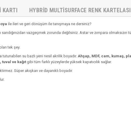
I KARTI
HYBRID MULTISURFACE RENK KARTELASI
Boya
ile ileri ve geri dönüşüm ile tanışmaya ne dersiniz?
 sandığınızdan vazgeçmek zorunda değilsiniz. Astar ve zımpara olmaksızın tüm 
olan tek şey.
 tutunabilen su bazlı yeni nesil akrilik boyadır.
Ahşap, MDF, cam, kumaş, plas
 tuval ve kağıt
gibi tüm farklı yüzeylerde yüksek kapatıcılık sağlar.
ektirmez. Süper akışkan ve dayanıklı boyadır.
ur.