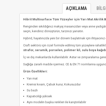
AÇIKLAMA
BILG
Hibrit Multisurface Tüm Yüzeyler için Yarı Mat Akrilik 
Renginden sıkıldığınız makyaj masanızdan veya anne yadigârı
seçin, kendiniz dönüştürün, tarzınızı yansıtın.
Hybrid, hayatınızda yeni bir dönem başlatmak için ihtiyacınız 
Craft sektörü için özel formüle edilmiş tüm yüzeylere rahatlıkla
strafor, seramik, porselen, polimer kil, sulu boya kağıdı,
İç ve dış mekanlarda kullanılabilir. Astar ve zımparalama ger
Sağlığa zararlı madde içermez. CE & EN 71 normlarına uygund
Ürün Özellikleri:
Yarı mat
Kremsi kıvam, Çabuk kurur, Kokusuzdur
Su bazlı
Kapatıcılığı yüksek
Aynı modelin başka renkleri ile karıştırılabilir