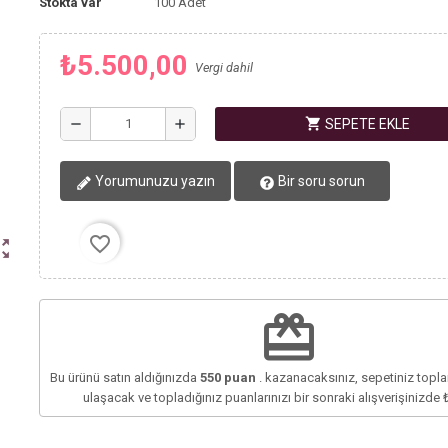
Stokta var
100 Adet
₺5.500,00
Vergi dahil
shopping_cart
remove
add
SEPETE EKLE
Yorumunuzu yazın
Bir soru sorun
favorite_border
ut_map
redeem
Bu ürünü satın aldığınızda
550
puan
. kazanacaksınız, sepetiniz top
ulaşacak ve topladığınız puanlarınızı bir sonraki alışverişinizde