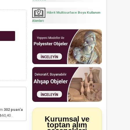
Hibrit Multisurface Boya Kullanım
Alanları
lam
302
puan'a
₺60,40
.
Kurumsal ve
toptan alım