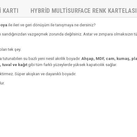
I KARTI
HYBRID MULTISURFACE RENK KARTELASI
Boya
ile ileri ve geri dönüşüm ile tanışmaya ne dersiniz?
 sandığınızdan vazgeçmek zorunda değilsiniz. Astar ve zımpara olmaksızın tüm 
olan tek şey.
 tutunabilen su bazlı yeni nesil akrilik boyadır.
Ahşap, MDF, cam, kumaş, plas
 tuval ve kağıt
gibi tüm farklı yüzeylerde yüksek kapatıcılık sağlar.
ektirmez. Süper akışkan ve dayanıklı boyadır.
ur.