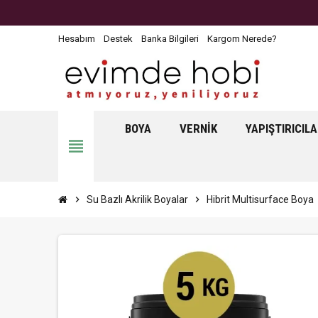
Hesabım
Destek
Banka Bilgileri
Kargom Nerede?
BOYA
VERNIK
YAPIŞTIRICIL
view_headline
chevron_right
Su Bazlı Akrilik Boyalar
chevron_right
Hibrit Multisurface Boya