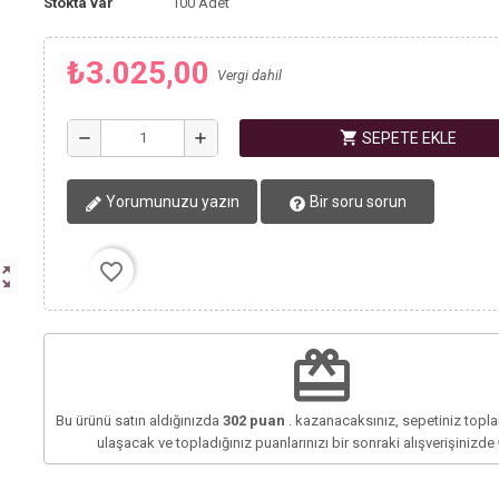
Stokta var
100 Adet
₺3.025,00
Vergi dahil
shopping_cart
remove
add
SEPETE EKLE
Yorumunuzu yazın
Bir soru sorun
favorite_border
ut_map
redeem
Bu ürünü satın aldığınızda
302
puan
. kazanacaksınız, sepetiniz top
ulaşacak ve topladığınız puanlarınızı bir sonraki alışverişinizde