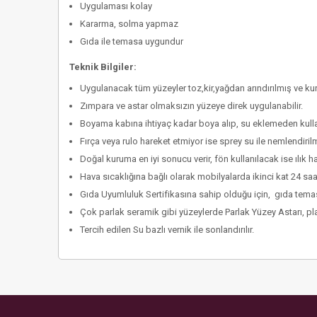
Uygulaması kolay
Kararma, solma yapmaz
Gıda ile temasa uygundur
Teknik Bilgiler:
Uygulanacak tüm yüzeyler toz,kir,yağdan arındırılmış ve kur
Zımpara ve astar olmaksızın yüzeye direk uygulanabilir.
Boyama kabına ihtiyaç kadar boya alıp, su eklemeden kullan
Fırça veya rulo hareket etmiyor ise sprey su ile nemlendirilm
Doğal kuruma en iyi sonucu verir, fön kullanılacak ise ılık 
Hava sıcaklığına bağlı olarak mobilyalarda ikinci kat 24 saa
Gıda Uyumluluk Sertifikasına sahip olduğu için, gıda temasl
Çok parlak seramik gibi yüzeylerde Parlak Yüzey Astarı, plas
Tercih edilen Su bazlı vernik ile sonlandırılır.