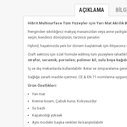
AÇIKLAMA
BILG
Hibrit Multisurface Tüm Yüzeyler için Yarı Mat Akrilik 
Renginden sıkıldığınız makyaj masanızdan veya anne yadigârı
seçin, kendiniz dönüştürün, tarzınızı yansıtın.
Hybrid, hayatınızda yeni bir dönem başlatmak için ihtiyacınız 
Craft sektörü için özel formüle edilmiş tüm yüzeylere rahatlıkla
strafor, seramik, porselen, polimer kil, sulu boya kağıdı,
İç ve dış mekanlarda kullanılabilir. Astar ve zımparalama ger
Sağlığa zararlı madde içermez. CE & EN 71 normlarına uygund
Ürün Özellikleri:
Yarı mat
Kremsi kıvam, Çabuk kurur, Kokusuzdur
Su bazlı
Kapatıcılığı yüksek
Aynı modelin başka renkleri ile karıştırılabilir