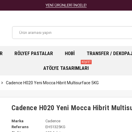
YENİ ÜRÜNLERİ İNCELE!
AR
RÖLYEF PASTALAR
HOBI
TRANSFER / DEKOPA
KEŞFET
ATÖLYE TASARIMLARI
chevron_right
Cadence H020 Yeni Mocca Hibrit Multisurface 5KG
Cadence H020 Yeni Mocca Hibrit Multis
Marka
Cadence
Referans
EH51325KG