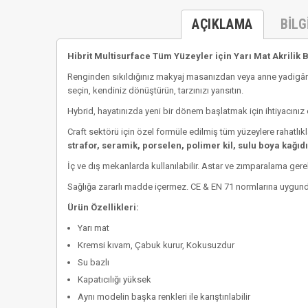
AÇIKLAMA
BILG
Hibrit Multisurface Tüm Yüzeyler için Yarı Mat Akrilik 
Renginden sıkıldığınız makyaj masanızdan veya anne yadigârı
seçin, kendiniz dönüştürün, tarzınızı yansıtın.
Hybrid, hayatınızda yeni bir dönem başlatmak için ihtiyacınız 
Craft sektörü için özel formüle edilmiş tüm yüzeylere rahatlıkla
strafor, seramik, porselen, polimer kil, sulu boya kağıdı,
İç ve dış mekanlarda kullanılabilir. Astar ve zımparalama ger
Sağlığa zararlı madde içermez. CE & EN 71 normlarına uygund
Ürün Özellikleri:
Yarı mat
Kremsi kıvam, Çabuk kurur, Kokusuzdur
Su bazlı
Kapatıcılığı yüksek
Aynı modelin başka renkleri ile karıştırılabilir