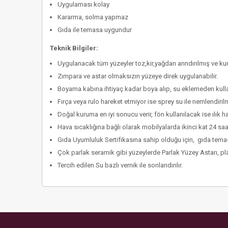
Uygulaması kolay
Kararma, solma yapmaz
Gıda ile temasa uygundur
Teknik Bilgiler:
Uygulanacak tüm yüzeyler toz,kir,yağdan arındırılmış ve kur
Zımpara ve astar olmaksızın yüzeye direk uygulanabilir.
Boyama kabına ihtiyaç kadar boya alıp, su eklemeden kullan
Fırça veya rulo hareket etmiyor ise sprey su ile nemlendirilm
Doğal kuruma en iyi sonucu verir, fön kullanılacak ise ılık 
Hava sıcaklığına bağlı olarak mobilyalarda ikinci kat 24 saa
Gıda Uyumluluk Sertifikasına sahip olduğu için, gıda temasl
Çok parlak seramik gibi yüzeylerde Parlak Yüzey Astarı, plas
Tercih edilen Su bazlı vernik ile sonlandırılır.