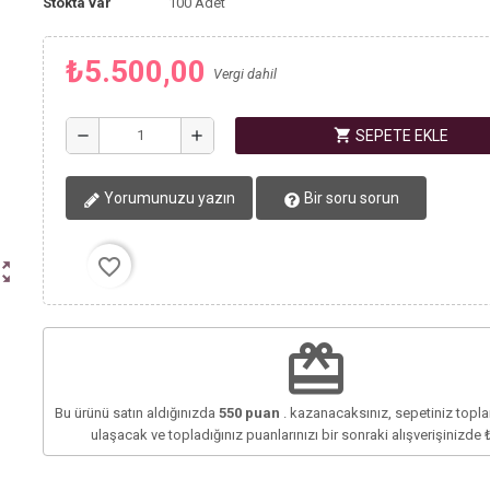
Stokta var
100 Adet
₺5.500,00
Vergi dahil
shopping_cart
remove
add
SEPETE EKLE
Yorumunuzu yazın
Bir soru sorun
favorite_border
ut_map
redeem
Bu ürünü satın aldığınızda
550
puan
. kazanacaksınız, sepetiniz top
ulaşacak ve topladığınız puanlarınızı bir sonraki alışverişinizde