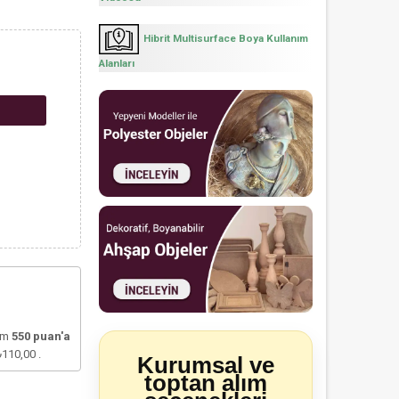
Hibrit Multisurface Boya Kullanım
Alanları
lam
550
puan'a
₺110,00
.
Kurumsal ve
toptan alım