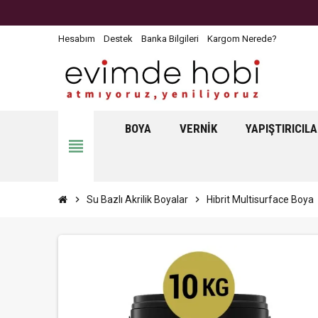
Hesabım
Destek
Banka Bilgileri
Kargom Nerede?
BOYA
VERNIK
YAPIŞTIRICIL
view_headline
chevron_right
Su Bazlı Akrilik Boyalar
chevron_right
Hibrit Multisurface Boya