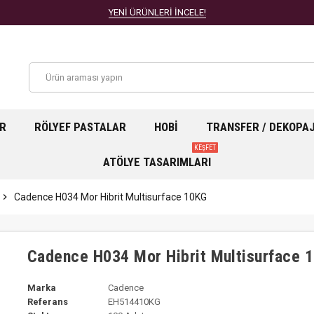
YENİ ÜRÜNLERİ İNCELE!
AR
RÖLYEF PASTALAR
HOBI
TRANSFER / DEKOPA
KEŞFET
ATÖLYE TASARIMLARI
chevron_right
Cadence H034 Mor Hibrit Multisurface 10KG
Cadence H034 Mor Hibrit Multisurface 
Marka
Cadence
Referans
EH514410KG