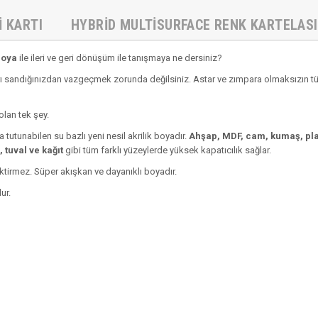
I KARTI
HYBRID MULTISURFACE RENK KARTELASI
Boya
ile ileri ve geri dönüşüm ile tanışmaya ne dersiniz?
 sandığınızdan vazgeçmek zorunda değilsiniz. Astar ve zımpara olmaksızın tüm 
olan tek şey.
 tutunabilen su bazlı yeni nesil akrilik boyadır.
Ahşap, MDF, cam, kumaş, plas
 tuval ve kağıt
gibi tüm farklı yüzeylerde yüksek kapatıcılık sağlar.
ektirmez. Süper akışkan ve dayanıklı boyadır.
ur.