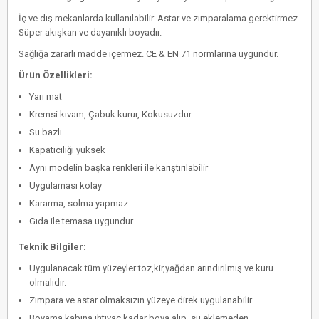
İç ve dış mekanlarda kullanılabilir. Astar ve zımparalama gerektirmez.
Süper akışkan ve dayanıklı boyadır.
Sağlığa zararlı madde içermez. CE & EN 71 normlarına uygundur.
Ürün Özellikleri:
Yarı mat
Kremsi kıvam, Çabuk kurur, Kokusuzdur
Su bazlı
Kapatıcılığı yüksek
Aynı modelin başka renkleri ile karıştırılabilir
Uygulaması kolay
Kararma, solma yapmaz
Gıda ile temasa uygundur
Teknik Bilgiler:
Uygulanacak tüm yüzeyler toz,kir,yağdan arındırılmış ve kuru
olmalıdır.
Zımpara ve astar olmaksızın yüzeye direk uygulanabilir.
Boyama kabına ihtiyaç kadar boya alıp, su eklemeden