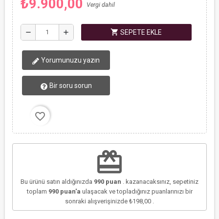
₺9.900,00
Vergi dahil
shopping_cart
remove
add
SEPETE EKLE
Yorumunuzu yazın
Bir soru sorun
favorite_border
redeem
Bu ürünü satın aldığınızda
990
puan
. kazanacaksınız, sepetiniz
toplam
990
puan'a
ulaşacak ve topladığınız puanlarınızı bir
sonraki alışverişinizde
₺198,00
.