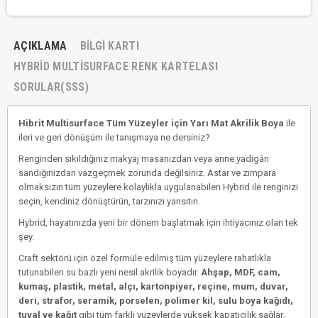
AÇIKLAMA
BILGI KARTI
HYBRID MULTISURFACE RENK KARTELASI
SORULAR(SSS)
Hibrit Multisurface Tüm Yüzeyler için Yarı Mat Akrilik Boya
ile
ileri ve geri dönüşüm ile tanışmaya ne dersiniz?
Renginden sıkıldığınız makyaj masanızdan veya anne yadigârı
sandığınızdan vazgeçmek zorunda değilsiniz. Astar ve zımpara
olmaksızın tüm yüzeylere kolaylıkla uygulanabilen Hybrid ile renginizi
seçin, kendiniz dönüştürün, tarzınızı yansıtın.
Hybrid, hayatınızda yeni bir dönem başlatmak için ihtiyacınız olan tek
şey.
Craft sektörü için özel formüle edilmiş tüm yüzeylere rahatlıkla
tutunabilen su bazlı yeni nesil akrilik boyadır.
Ahşap, MDF, cam,
kumaş, plastik, metal, alçı, kartonpiyer, reçine, mum, duvar,
deri, strafor, seramik, porselen, polimer kil, sulu boya kağıdı,
tuval ve kağıt
gibi tüm farklı yüzeylerde yüksek kapatıcılık sağlar.