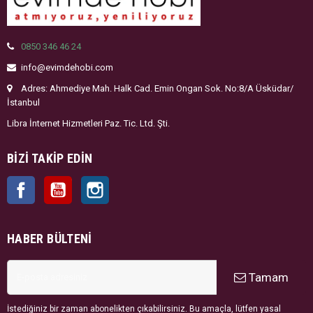
0850 346 46 24
info@evimdehobi.com
Adres: Ahmediye Mah. Halk Cad. Emin Ongan Sok. No:8/A Üsküdar/
İstanbul
Libra İnternet Hizmetleri Paz. Tic. Ltd. Şti.
BIZI TAKIP EDIN
Facebook
YouTube
Instagram
HABER BÜLTENI
Tamam
İstediğiniz bir zaman abonelikten çıkabilirsiniz. Bu amaçla, lütfen yasal