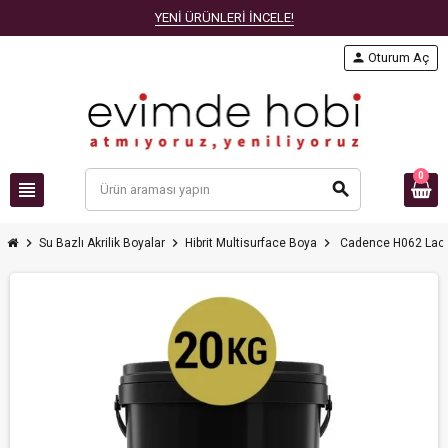
YENİ ÜRÜNLERİ İNCELE!
person
Oturum Aç
0
view_headline
search
chevron_right
chevron_right
chevron_right
Su Bazlı Akrilik Boyalar
Hibrit Multisurface Boya
Cadence H062 Laciv